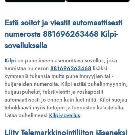
Estä soitot ja viestit automaattisesti
numerosta 881696263468 Kilpi-
sovelluksella
Kilpi
on puhelimeen asennettava sovellus, joka
tunnistaa numeron
881696263468
lisäksi
kymmeniä tuhansia muita puhelinmyyjien tai -
huijareiden numeroita. Kilpi estää puhelinmyynnin,
huijauspuhelut, tekstiviestit ja roskapostit
automaattisesti jo ennen kuin luet niitä. Kilpi suojaa
tehokkaasti myös tietojen ja tunnusten kalastelulta.
Lataa puhelimeesi
Kilpi-sovellus
.
Liity Telemarkkinointiliiton jäseneksi