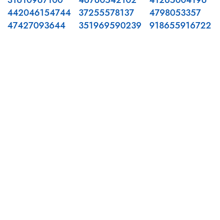
31610967100
46760542102
41265004196
442046154744
37255578137
4798053357
47427093644
351969590239
918655916722