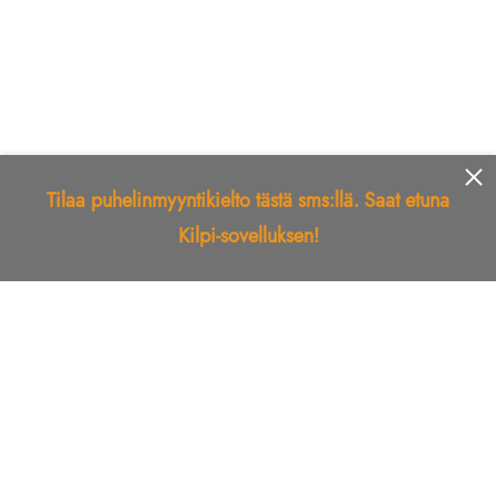
Tilaa puhelinmyyntikielto tästä sms:llä. Saat etuna
Kilpi-sovelluksen!
Etusivu
Kilpi-sovellus
Telemarkkinointikielto
Roskapostikielto
Luotettu yritys
Kuka soitti?
Ilmianna
Palaute
Liiton Esittely
Tuki
Yhteystiedot