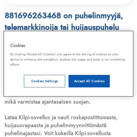
881696263468 on puhelinmyyjä,
telemarkkinoija tai huijauspuhelu
Puhelinnumero
881696263468
löytyy
Cookies
Telemarkkinointiliiton ja
Kilpi-sovelluksen
By clicking “Accept All Cookies”, you agree to the storing of cookies on your
device to enhance site navigation, analyze site usage, and assist in our marketing
tietokannasta, joka kattaa satoja tuhansia
efforts.
puhelinmyyjien
ja
telemarkkinoijien numeroita.
Lisäksi tunnistamme automaattisesti, jos kyseessä on
Cookies Settings
Accept All Cookies
puhelinhuijarin numero
,
sähköpostiosoite
tai
huijausviesti
. Tietokantaamme päivitetään jatkuvasti,
mikä varmistaa ajantasaisen suojan.
Lataa Kilpi-sovellus ja nauti roskapostittomasta,
huijausvapaasta ja puhelinmyynnittömästä
puhelinajastasi. Voit kokeilla Kilpi-sovellusta