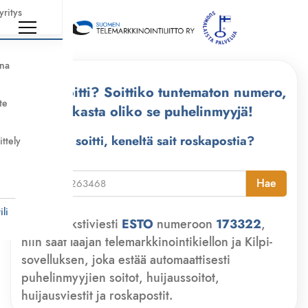
yritys
nna
Kuka soitti? Soittiko tuntematon numero,
te
tarkasta oliko se puhelinmyyjä!
Kuka soitti, keneltä sait roskapostia?
ittely
i
Hae
li
Lähetä tekstiviesti
ESTO
numeroon
173322
,
niin saat laajan telemarkkinointikiellon ja Kilpi-
sovelluksen, joka estää automaattisesti
puhelinmyyjien soitot, huijaussoitot,
huijausviestit ja roskapostit.