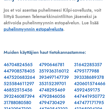
Jos et voi asentaa puhelimeesi Kilpi-sovellusta, voit
liittyä Suomen Telemarkkinointiliiton jäseneksi ja
aktivoida puhelinmyynnin estopalvelun. Lue lisää
puhelinmyynnin estopalvelusta
.
Muiden käyttäjien haut tietokannastamme:
46704824565
4790646781
31642285357
447908578405
351936316012
4795177988
447520683264
393497147739
393338689378
525584611297
35315239701
420601574466
46852515456
4748295469
4592459175
393246087394
4792846056
447441950772
31788080580
4794730429
447477171795