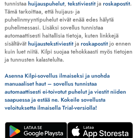
tunnistaa
huijauspuhelut
,
tekstiviestit
ja
roskapostit
.
Tämä tarkoittaa, että huijaus- ja
puhelinmyyntipuhelut eivät enää edes hälytä
puhelimessasi. Lisäksi sovellus tunnistaa
automaattisesti haitallisia tietoja, kuten linkkejä
sisältävät
huijaustekstiviestit
ja
roskapostit
jo ennen
kuin luet niitä. Kilpi suojaa tehokkaasti myös tietojen
ja tunnusten kalastelulta.
Asenna Kilpi-sovellus ilmaiseksi ja unohda
manuaaliset haut – sovellus tunnistaa
automaattisesti ei-toivotut puhelut ja viestit niiden
saapuessa ja estää ne. Kokeile sovellusta
veloituksetta ilmaisella Trial-versiolla!