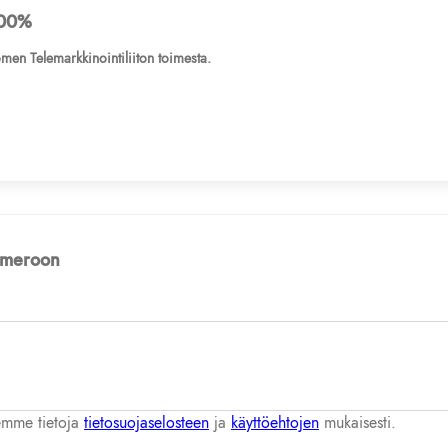
00%
men Telemarkkinointiliiton toimesta.
numeroon
lemme tietoja
tietosuojaselosteen
ja
käyttöehtojen
mukaisesti.