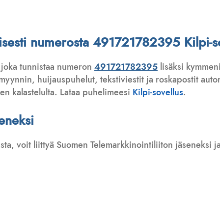
ttisesti numerosta 491721782395 Kilpi-s
 joka tunnistaa numeron
491721782395
lisäksi kymmeni
ynnin, huijauspuhelut, tekstiviestit ja roskapostit automa
ten kalastelulta. Lataa puhelimeesi
Kilpi-sovellus
.
seneksi
usta, voit liittyä Suomen Telemarkkinointiliiton jäseneksi
: