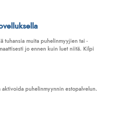
ovelluksella
ä tuhansia muita puhelinmyyjien tai -
attisesti jo ennen kuin luet niitä. Kilpi
 ja aktivoida puhelinmyynnin estopalvelun.