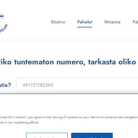
Etusivu
Palvelut
Ilmianna
Pa
ttiko tuntematon numero, tarkasta oliko
stia?
on
173322
, niin saat laajan telemarkkinointikiellon ja Kil
ot, huijaussoitot, huijausviestit ja roskapostit.
Accept All Cookies”, you agree to the storing of cookies on your device to enhance site navigation
ist in our marketing efforts.