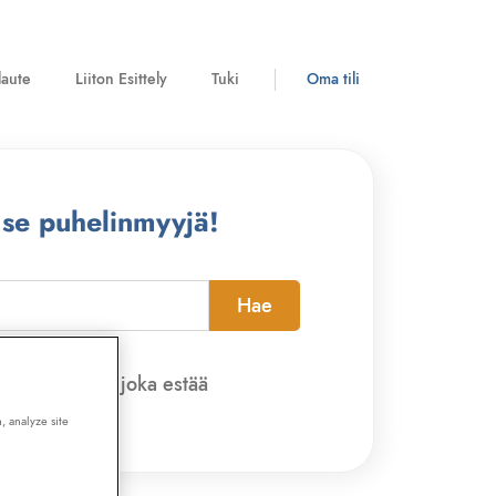
laute
Liiton Esittely
Tuki
Oma tili
 se puhelinmyyjä!
Hae
pi-sovelluksen, joka estää
, analyze site