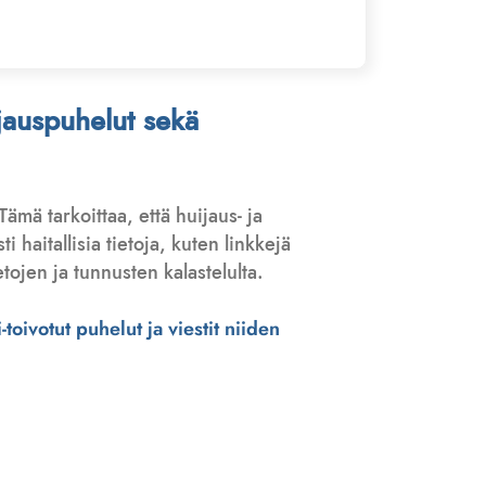
ijauspuhelut sekä
 Tämä tarkoittaa, että huijaus- ja
haitallisia tietoja, kuten linkkejä
tojen ja tunnusten kalastelulta.
toivotut puhelut ja viestit niiden