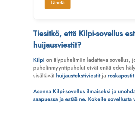
Lähetä
Tiesitkö, että Kilpi-sovellus e
huijausviestit?
Kilpi
on älypuhelimiin ladattava sovellus, 
puhelinmyyntipuhelut eivät enää edes hälytä
sisältävät
huijaustekstiviestit
ja
roskapostit
Asenna Kilpi-sovellus ilmaiseksi ja unohda 
saapuessa ja estää ne. Kokeile sovellusta ve