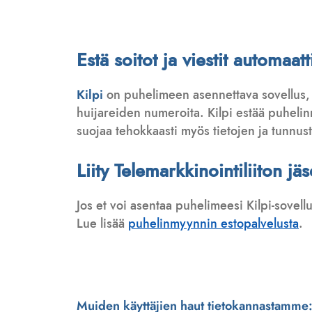
Estä soitot ja viestit automaa
Kilpi
on puhelimeen asennettava sovellus,
huijareiden numeroita. Kilpi estää puhelinmy
suojaa tehokkaasti myös tietojen ja tunnus
Liity Telemarkkinointiliiton jä
Jos et voi asentaa puhelimeesi Kilpi-sovell
Lue lisää
puhelinmyynnin estopalvelusta
.
Muiden käyttäjien haut tietokannastamme