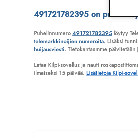
491721782395 on puhelinmyyj
Puhelinnumero
491721782395
löytyy Tel
telemarkkinoijien numeroita.
Lisäksi tunn
huijausviesti
. Tietokantaamme päivitetään j
Lataa Kilpi-sovellus ja nauti roskapostittom
ilmaiseksi 15 päivää.
Lisätietoja Kilpi-sove