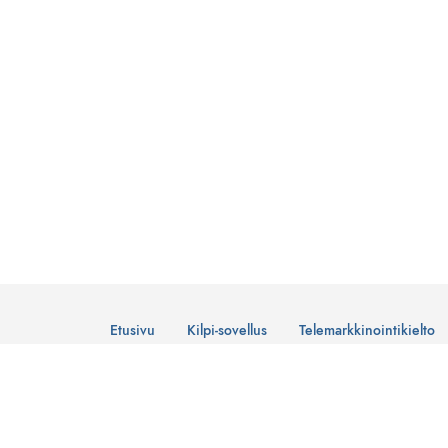
Etusivu
Kilpi-sovellus
Telemarkkinointikielto
© Suomen Telemarkkinointiliitto Ry
Tietosuojaseloste
Lataa Kilpi-sovellus