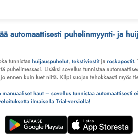
stää automaattisesti puhelinmyynti- ja hu
joka tunnistaa
huijauspuhelut
,
tekstiviestit
ja
roskapostit
.
 puhelimessasi. Lisäksi sovellus tunnistaa automaattisesti 
jo ennen kuin luet niitä. Kilpi suojaa tehokkaasti myös tie
manuaaliset haut – sovellus tunnistaa automaattisesti ei-
loituksetta ilmaisella Trial-versiolla!