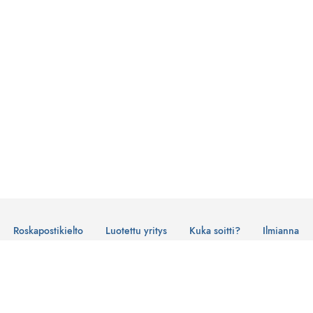
Roskapostikielto
Luotettu yritys
Kuka soitti?
Ilmianna
Käyttöehdot