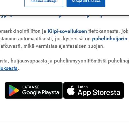
Cookies Settings
Accept All Cookies
ä, telemarkkinoija tai huijauspuhelu
emarkkinointiliiton ja
Kilpi-sovelluksen
tietokannasta, jok
istamme automaattisesti, jos kyseessä on
puhelinhuijari
atkuvasti, mikä varmistaa ajantasaisen suojan.
asta, huijausvapaasta ja puhelinmyynnittömästä puhelinajas
lluksesta
.