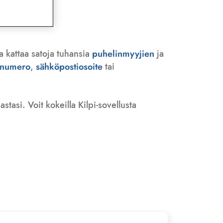
a kattaa satoja tuhansia
puhelinmyyjien
ja
n numero
,
sähköpostiosoite
tai
tasi. Voit kokeilla Kilpi-sovellusta