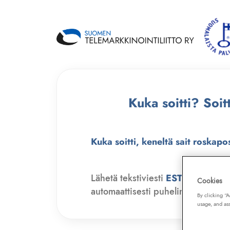
Kuka soitti? Soi
Kuka soitti, keneltä sait roskapo
Lähetä tekstiviesti
ESTO
numero
Cookies
automaattisesti puhelinmyyjien soit
By clicking “
usage, and ass