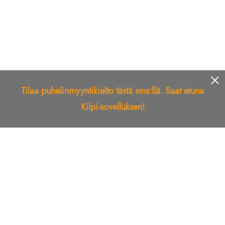
Tilaa puhelinmyyntikielto tästä sms:llä. Saat etuna
Kilpi-sovelluksen!
Etusivu
Kilpi-sovellus
Telemarkkinointikielto
Roskapostikielto
Luotettu yritys
Kuka soitti?
Ilmianna
Palaute
Liiton Esittely
Tuki
Yhteystiedot