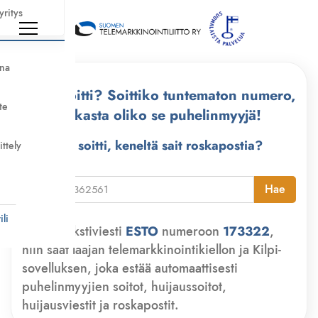
yritys
nna
Kuka soitti? Soittiko tuntematon numero,
te
tarkasta oliko se puhelinmyyjä!
Kuka soitti, keneltä sait roskapostia?
ittely
i
Hae
li
Lähetä tekstiviesti
ESTO
numeroon
173322
,
niin saat laajan telemarkkinointikiellon ja Kilpi-
sovelluksen, joka estää automaattisesti
puhelinmyyjien soitot, huijaussoitot,
huijausviestit ja roskapostit.