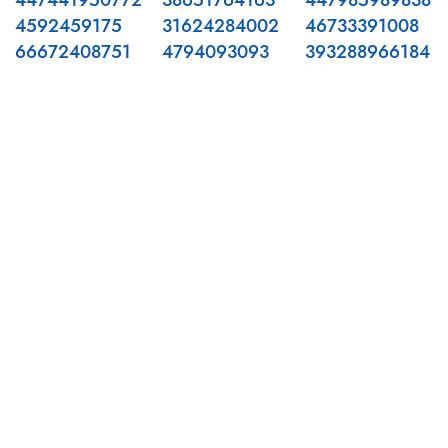
447441950772
38651764163
447985989838
4592459175
31624284002
46733391008
66672408751
4794093093
393288966184