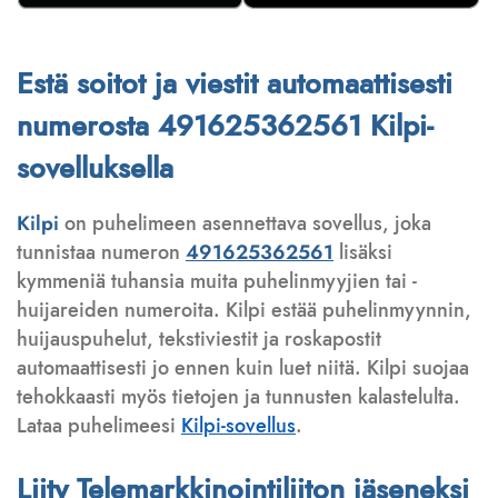
Estä soitot ja viestit automaattisesti
numerosta 491625362561 Kilpi-
sovelluksella
Kilpi
on puhelimeen asennettava sovellus, joka
tunnistaa numeron
491625362561
lisäksi
kymmeniä tuhansia muita puhelinmyyjien tai -
huijareiden numeroita. Kilpi estää puhelinmyynnin,
huijauspuhelut, tekstiviestit ja roskapostit
automaattisesti jo ennen kuin luet niitä. Kilpi suojaa
tehokkaasti myös tietojen ja tunnusten kalastelulta.
Lataa puhelimeesi
Kilpi-sovellus
.
Liity Telemarkkinointiliiton jäseneksi