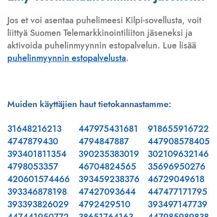
Jos et voi asentaa puhelimeesi Kilpi-sovellusta, voit
liittyä Suomen Telemarkkinointiliiton jäseneksi ja
aktivoida puhelinmyynnin estopalvelun. Lue lisää
puhelinmyynnin estopalvelusta
.
Muiden käyttäjien haut tietokannastamme:
31648216213
447975431681
918655916722
4747879430
4794847887
447908578405
393401811354
390235383019
302109632146
4798053357
46704824565
35696950276
420601574466
393459238376
46729049618
393346878198
47427093644
447477171795
393393826029
4792429510
393497147739