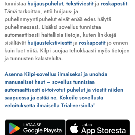
tunnistaa
huijauspuhelut
,
tekstiviestit
ja
roskapostit
.
Tämä tarkoittaa, että huijaus- ja
puhelinmyyntipuhelut eivät enää edes hälytä
puhelimessasi. Lisäksi sovellus tunnistaa
automaattisesti haitallisia tietoja, kuten linkkejä
sisältävät
huijaustekstiviestit
ja
roskapostit
jo ennen
kuin luet niitä. Kilpi suojaa tehokkaasti myös tietojen
ja tunnusten kalastelulta.
Asenna Kilpi-sovellus ilmaiseksi ja unohda
manuaaliset haut – sovellus tunnistaa
automaattisesti ei-toivotut puhelut ja viestit niiden
saapuessa ja estää ne. Kokeile sovellusta
veloituksetta ilmaisella Trial-versiolla!