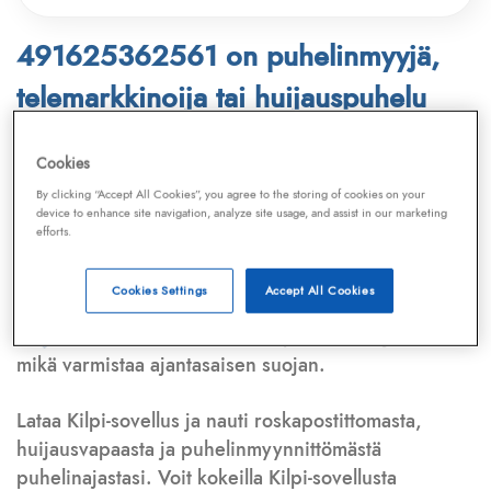
491625362561 on puhelinmyyjä,
telemarkkinoija tai huijauspuhelu
Puhelinnumero
491625362561
löytyy
Cookies
Telemarkkinointiliiton ja
Kilpi-sovelluksen
By clicking “Accept All Cookies”, you agree to the storing of cookies on your
device to enhance site navigation, analyze site usage, and assist in our marketing
tietokannasta, joka kattaa satoja tuhansia
efforts.
puhelinmyyjien
ja
telemarkkinoijien numeroita.
Lisäksi tunnistamme automaattisesti, jos kyseessä on
Cookies Settings
Accept All Cookies
puhelinhuijarin numero
,
sähköpostiosoite
tai
huijausviesti
. Tietokantaamme päivitetään jatkuvasti,
mikä varmistaa ajantasaisen suojan.
Lataa Kilpi-sovellus ja nauti roskapostittomasta,
huijausvapaasta ja puhelinmyynnittömästä
puhelinajastasi. Voit kokeilla Kilpi-sovellusta