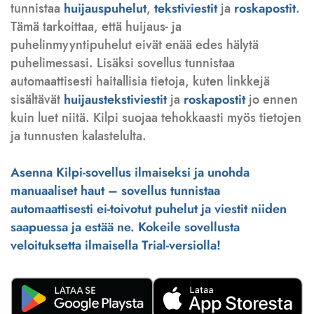
tunnistaa
huijauspuhelut
,
tekstiviestit
ja
roskapostit
.
Tämä tarkoittaa, että huijaus- ja
puhelinmyyntipuhelut eivät enää edes hälytä
puhelimessasi. Lisäksi sovellus tunnistaa
automaattisesti haitallisia tietoja, kuten linkkejä
sisältävät
huijaustekstiviestit
ja
roskapostit
jo ennen
kuin luet niitä. Kilpi suojaa tehokkaasti myös tietojen
ja tunnusten kalastelulta.
Asenna Kilpi-sovellus ilmaiseksi ja unohda
manuaaliset haut – sovellus tunnistaa
automaattisesti ei-toivotut puhelut ja viestit niiden
saapuessa ja estää ne. Kokeile sovellusta
veloituksetta ilmaisella Trial-versiolla!