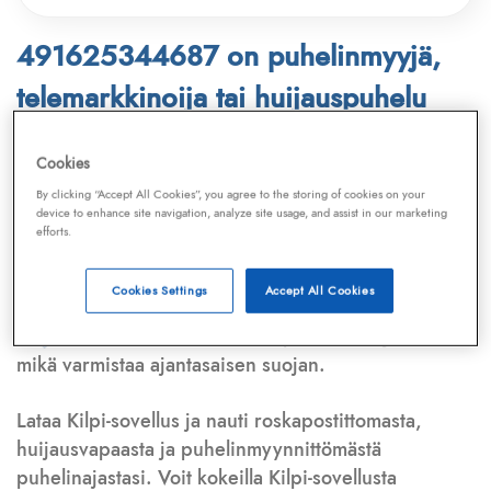
491625344687 on puhelinmyyjä,
telemarkkinoija tai huijauspuhelu
Puhelinnumero
491625344687
löytyy
Cookies
Telemarkkinointiliiton ja
Kilpi-sovelluksen
By clicking “Accept All Cookies”, you agree to the storing of cookies on your
device to enhance site navigation, analyze site usage, and assist in our marketing
tietokannasta, joka kattaa satoja tuhansia
efforts.
puhelinmyyjien
ja
telemarkkinoijien numeroita.
Lisäksi tunnistamme automaattisesti, jos kyseessä on
Cookies Settings
Accept All Cookies
puhelinhuijarin numero
,
sähköpostiosoite
tai
huijausviesti
. Tietokantaamme päivitetään jatkuvasti,
mikä varmistaa ajantasaisen suojan.
Lataa Kilpi-sovellus ja nauti roskapostittomasta,
huijausvapaasta ja puhelinmyynnittömästä
puhelinajastasi. Voit kokeilla Kilpi-sovellusta