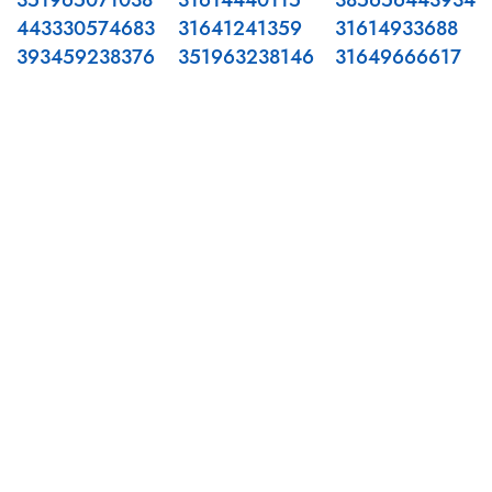
351965071038
31614440115
385656443934
443330574683
31641241359
31614933688
393459238376
351963238146
31649666617