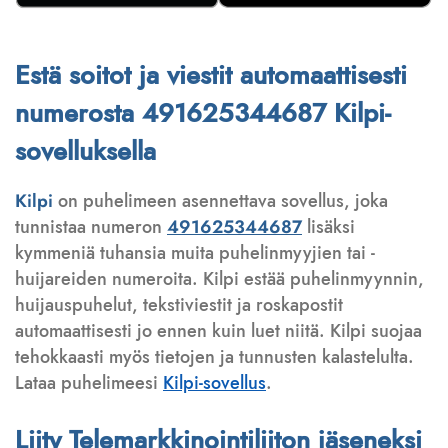
Estä soitot ja viestit automaattisesti
numerosta 491625344687 Kilpi-
sovelluksella
Kilpi
on puhelimeen asennettava sovellus, joka
tunnistaa numeron
491625344687
lisäksi
kymmeniä tuhansia muita puhelinmyyjien tai -
huijareiden numeroita. Kilpi estää puhelinmyynnin,
huijauspuhelut, tekstiviestit ja roskapostit
automaattisesti jo ennen kuin luet niitä. Kilpi suojaa
tehokkaasti myös tietojen ja tunnusten kalastelulta.
Lataa puhelimeesi
Kilpi-sovellus
.
Liity Telemarkkinointiliiton jäseneksi