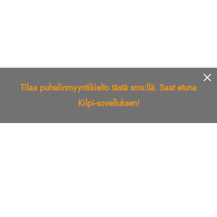
Tilaa puhelinmyyntikielto tästä sms:llä. Saat etuna
Kilpi-sovelluksen!
Etusivu
Kilpi-sovellus
Telemarkkinointikielto
Roskapostikielto
Luotettu yritys
Kuka soitti?
Ilmianna
Palaute
Liiton Esittely
Tuki
Yhteystiedot