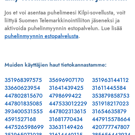
Jos et voi asentaa puhelimeesi Kilpi-sovellusta, voit
liittyä Suomen Telemarkkinointiliiton jäseneksi ja
aktivoida puhelinmyynnin estopalvelun. Lue lisää
puhelinmyynnin estopalvelusta
.
Muiden käyttäjien haut tietokannastamme:
351968397575
35696907170
351963144112
33660623954
31641439425
31611445584
447802815670
4798699422
353879858753
447801835085
447533012229
351918217023
393400531555
447802313615
31654635879
4591527168
31681770434
447915578664
447526598699
33631149426
420777747807