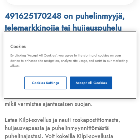
491625170248 on puhelinmyyjä,
telemarkkinoija tai huijauspuhelu
Puhelinnumero
491625170248
löytyy
Cookies
Telemarkkinointiliiton ja
Kilpi-sovelluksen
By clicking “Accept All Cookies”, you agree to the storing of cookies on your
device to enhance site navigation, analyze site usage, and assist in our marketing
tietokannasta, joka kattaa satoja tuhansia
efforts.
puhelinmyyjien
ja
telemarkkinoijien numeroita.
Lisäksi tunnistamme automaattisesti, jos kyseessä on
Cookies Settings
Accept All Cookies
puhelinhuijarin numero
,
sähköpostiosoite
tai
huijausviesti
. Tietokantaamme päivitetään jatkuvasti,
mikä varmistaa ajantasaisen suojan.
Lataa Kilpi-sovellus ja nauti roskapostittomasta,
huijausvapaasta ja puhelinmyynnittömästä
puhelinajastasi. Voit kokeilla Kilpi-sovellusta