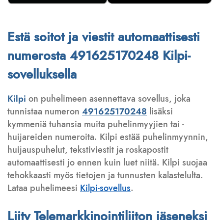
Estä soitot ja viestit automaattisesti
numerosta 491625170248 Kilpi-
sovelluksella
Kilpi
on puhelimeen asennettava sovellus, joka
tunnistaa numeron
491625170248
lisäksi
kymmeniä tuhansia muita puhelinmyyjien tai -
huijareiden numeroita. Kilpi estää puhelinmyynnin,
huijauspuhelut, tekstiviestit ja roskapostit
automaattisesti jo ennen kuin luet niitä. Kilpi suojaa
tehokkaasti myös tietojen ja tunnusten kalastelulta.
Lataa puhelimeesi
Kilpi-sovellus
.
Liity Telemarkkinointiliiton jäseneksi