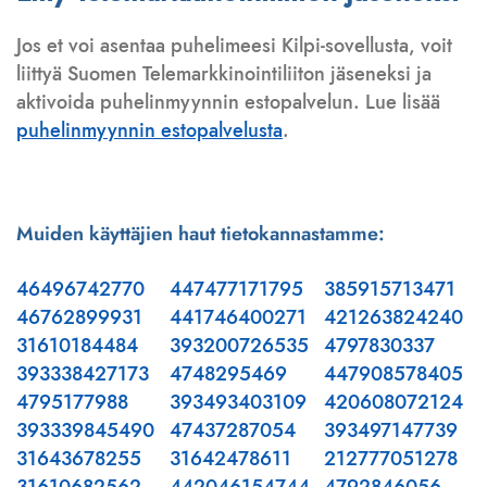
Jos et voi asentaa puhelimeesi Kilpi-sovellusta, voit
liittyä Suomen Telemarkkinointiliiton jäseneksi ja
aktivoida puhelinmyynnin estopalvelun. Lue lisää
puhelinmyynnin estopalvelusta
.
Muiden käyttäjien haut tietokannastamme:
46496742770
447477171795
385915713471
46762899931
441746400271
421263824240
31610184484
393200726535
4797830337
393338427173
4748295469
447908578405
4795177988
393493403109
420608072124
393339845490
47437287054
393497147739
31643678255
31642478611
212777051278