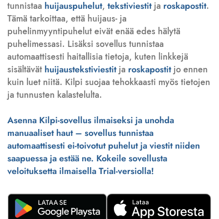
tunnistaa
huijauspuhelut
,
tekstiviestit
ja
roskapostit
.
Tämä tarkoittaa, että huijaus- ja
puhelinmyyntipuhelut eivät enää edes hälytä
puhelimessasi. Lisäksi sovellus tunnistaa
automaattisesti haitallisia tietoja, kuten linkkejä
sisältävät
huijaustekstiviestit
ja
roskapostit
jo ennen
kuin luet niitä. Kilpi suojaa tehokkaasti myös tietojen
ja tunnusten kalastelulta.
Asenna Kilpi-sovellus ilmaiseksi ja unohda
manuaaliset haut – sovellus tunnistaa
automaattisesti ei-toivotut puhelut ja viestit niiden
saapuessa ja estää ne. Kokeile sovellusta
veloituksetta ilmaisella Trial-versiolla!