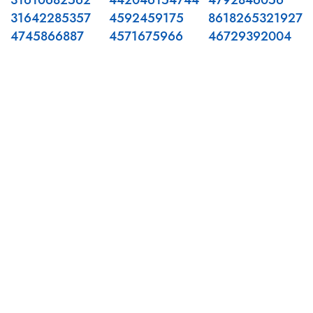
31610682562
442046154744
4792846056
31642285357
4592459175
8618265321927
4745866887
4571675966
46729392004