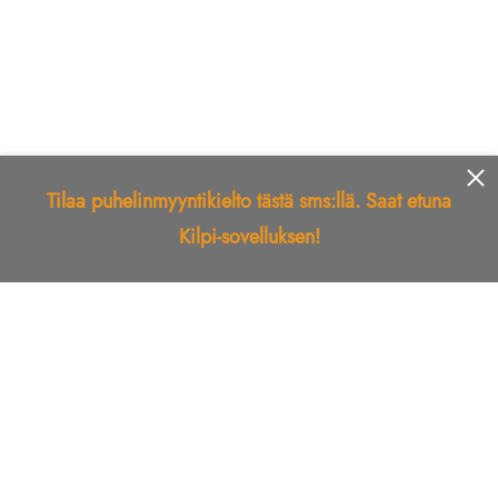
Tilaa puhelinmyyntikielto tästä sms:llä. Saat etuna
Kilpi-sovelluksen!
Etusivu
Kilpi-sovellus
Telemarkkinointikielto
Roskapostikielto
Luotettu yritys
Kuka soitti?
Ilmianna
Palaute
Liiton Esittely
Tuki
Yhteystiedot