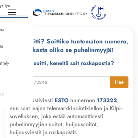
yritys
nna
Kuka soitti? Soittiko tuntematon numero,
te
tarkasta oliko se puhelinmyyjä!
Kuka soitti, keneltä sait roskapostia?
ittely
i
Hae
li
Lähetä tekstiviesti
ESTO
numeroon
173322
,
niin saat laajan telemarkkinointikiellon ja Kilpi-
sovelluksen, joka estää automaattisesti
puhelinmyyjien soitot, huijaussoitot,
huijausviestit ja roskapostit.