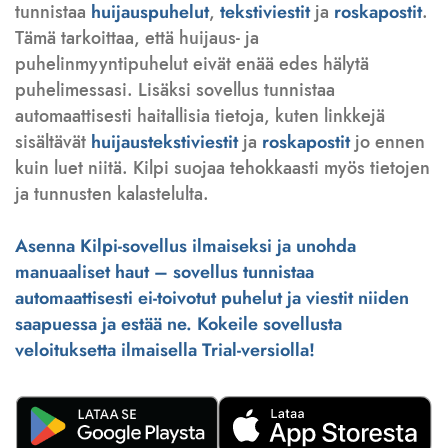
tunnistaa
huijauspuhelut
,
tekstiviestit
ja
roskapostit
.
Tämä tarkoittaa, että huijaus- ja
puhelinmyyntipuhelut eivät enää edes hälytä
puhelimessasi. Lisäksi sovellus tunnistaa
automaattisesti haitallisia tietoja, kuten linkkejä
sisältävät
huijaustekstiviestit
ja
roskapostit
jo ennen
kuin luet niitä. Kilpi suojaa tehokkaasti myös tietojen
ja tunnusten kalastelulta.
Asenna Kilpi-sovellus ilmaiseksi ja unohda
manuaaliset haut – sovellus tunnistaa
automaattisesti ei-toivotut puhelut ja viestit niiden
saapuessa ja estää ne. Kokeile sovellusta
veloituksetta ilmaisella Trial-versiolla!