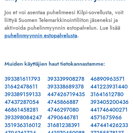
Jos et voi asentaa puhelimeesi Kilpi-sovellusta, voit
liittyä Suomen Telemarkkinointiliiton jäseneksi ja
aktivoida puhelinmyynnin estopalvelun. Lue lisää
puhelinmyynnin estopalvelusta
.
Muiden käyttäjien haut tietokannastamme:
393381611793
393339908278
46890963571
31642478611
393338689378
441223931440
393389159133
447426719435
31641612780
47437287054
4745866887
393405200436
46861458281
4746297080
441746400271
393398084247
4790646781
4571675966
351936316012
31681238391
447441426233