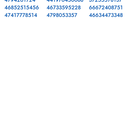
4794261724
441970450088
37255578137
46852515456
46733595228
66672408751
47417778514
4798053357
46634473348