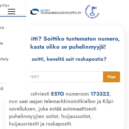
yritys
nna
Kuka soitti? Soittiko tuntematon numero,
te
tarkasta oliko se puhelinmyyjä!
Kuka soitti, keneltä sait roskapostia?
ittely
i
Hae
li
Lähetä tekstiviesti
ESTO
numeroon
173322
,
niin saat laajan telemarkkinointikiellon ja Kilpi-
sovelluksen, joka estää automaattisesti
puhelinmyyjien soitot, huijaussoitot,
huijausviestit ja roskapostit.