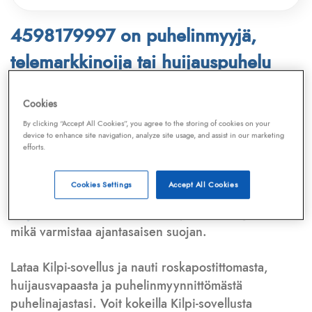
4598179997 on puhelinmyyjä,
telemarkkinoija tai huijauspuhelu
Puhelinnumero
4598179997
löytyy
Cookies
Telemarkkinointiliiton ja
Kilpi-sovelluksen
By clicking “Accept All Cookies”, you agree to the storing of cookies on your
device to enhance site navigation, analyze site usage, and assist in our marketing
tietokannasta, joka kattaa satoja tuhansia
efforts.
puhelinmyyjien
ja
telemarkkinoijien numeroita.
Lisäksi tunnistamme automaattisesti, jos kyseessä on
Cookies Settings
Accept All Cookies
puhelinhuijarin numero
,
sähköpostiosoite
tai
huijausviesti
. Tietokantaamme päivitetään jatkuvasti,
mikä varmistaa ajantasaisen suojan.
Lataa Kilpi-sovellus ja nauti roskapostittomasta,
huijausvapaasta ja puhelinmyynnittömästä
puhelinajastasi. Voit kokeilla Kilpi-sovellusta