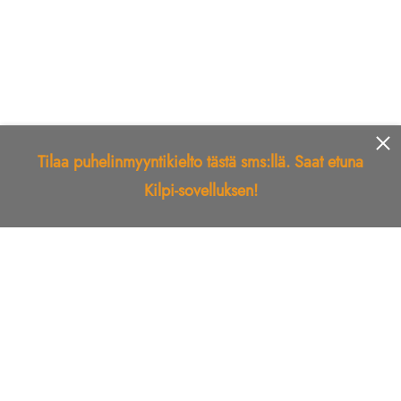
Tilaa puhelinmyyntikielto tästä sms:llä. Saat etuna
Kilpi-sovelluksen!
Etusivu
Kilpi-sovellus
Telemarkkinointikielto
Roskapostikielto
Luotettu yritys
Kuka soitti?
Ilmianna
Palaute
Liiton Esittely
Tuki
Yhteystiedot