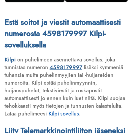
Estä soitot ja viestit automaattisesti
numerosta 4598179997 Kilpi-
sovelluksella
Kilpi
on puhelimeen asennettava sovellus, joka
tunnistaa numeron
4598179997
lisäksi kymmeniä
tuhansia muita puhelinmyyjien tai -huijareiden
numeroita. Kilpi estää puhelinmyynnin,
huijauspuhelut, tekstiviestit ja roskapostit
automaattisesti jo ennen kuin luet niitä. Kilpi suojaa
tehokkaasti myös tietojen ja tunnusten kalastelulta.
Lataa puhelimeesi
Kilpi-sovellus
.
Liity Telemarkkinointiliiton jäseneksi