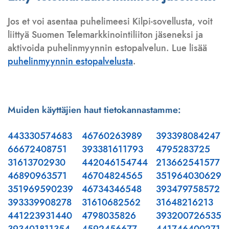
Jos et voi asentaa puhelimeesi Kilpi-sovellusta, voit
liittyä Suomen Telemarkkinointiliiton jäseneksi ja
aktivoida puhelinmyynnin estopalvelun. Lue lisää
puhelinmyynnin estopalvelusta
.
Muiden käyttäjien haut tietokannastamme:
443330574683
46760263989
393398084247
66672408751
393381611793
4795283725
31613702930
442046154744
213662541577
46890963571
46704824565
351964030629
351969590239
46734346548
393479758572
393339908278
31610682562
31648216213
441223931440
4798035826
393200726535