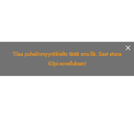
Tilaa puhelinmyyntikielto tästä sms:llä. Saat etuna
Kilpi-sovelluksen!
Etusivu
Kilpi-sovellus
Telemarkkinointikielto
Roskapostikielto
Luotettu yritys
Kuka soitti?
Ilmianna
Palaute
Liiton Esittely
Tuki
Yhteystiedot