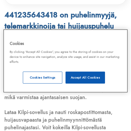
441235643418 on puhelinmyyjä,
telemarkkinoija tai huijauspuhelu
Puhelinnumero
441235643418
löytyy
Cookies
Telemarkkinointiliiton ja
Kilpi-sovelluksen
By clicking “Accept All Cookies”, you agree to the storing of cookies on your
device to enhance site navigation, analyze site usage, and assist in our marketing
tietokannasta, joka kattaa satoja tuhansia
efforts.
puhelinmyyjien
ja
telemarkkinoijien numeroita.
Lisäksi tunnistamme automaattisesti, jos kyseessä on
Cookies Settings
Accept All Cookies
puhelinhuijarin numero
,
sähköpostiosoite
tai
huijausviesti
. Tietokantaamme päivitetään jatkuvasti,
mikä varmistaa ajantasaisen suojan.
Lataa Kilpi-sovellus ja nauti roskapostittomasta,
huijausvapaasta ja puhelinmyynnittömästä
puhelinajastasi. Voit kokeilla Kilpi-sovellusta