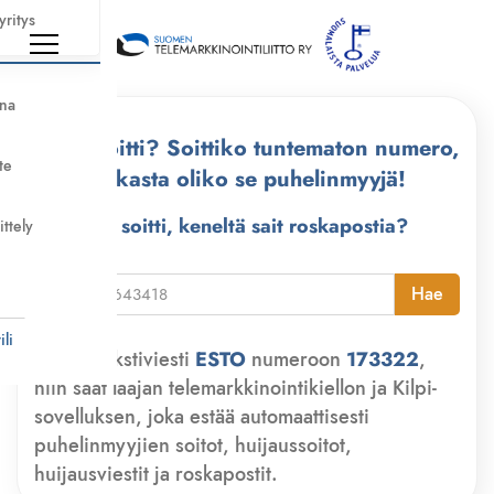
yritys
nna
Kuka soitti? Soittiko tuntematon numero,
te
tarkasta oliko se puhelinmyyjä!
Kuka soitti, keneltä sait roskapostia?
ittely
i
Hae
li
Lähetä tekstiviesti
ESTO
numeroon
173322
,
niin saat laajan telemarkkinointikiellon ja Kilpi-
sovelluksen, joka estää automaattisesti
puhelinmyyjien soitot, huijaussoitot,
huijausviestit ja roskapostit.