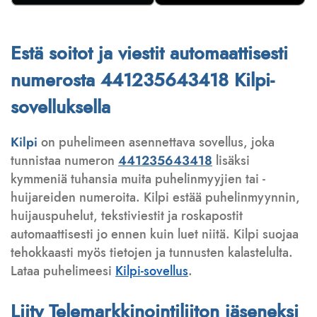
Estä soitot ja viestit automaattisesti
numerosta 441235643418 Kilpi-
sovelluksella
Kilpi
on puhelimeen asennettava sovellus, joka
tunnistaa numeron
441235643418
lisäksi
kymmeniä tuhansia muita puhelinmyyjien tai -
huijareiden numeroita. Kilpi estää puhelinmyynnin,
huijauspuhelut, tekstiviestit ja roskapostit
automaattisesti jo ennen kuin luet niitä. Kilpi suojaa
tehokkaasti myös tietojen ja tunnusten kalastelulta.
Lataa puhelimeesi
Kilpi-sovellus
.
Liity Telemarkkinointiliiton jäseneksi