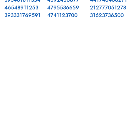
393401811354
4592456677
441746400271
46548911253
4795536659
212777051278
393331769591
4741123700
31623736500