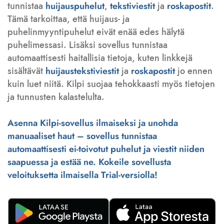
tunnistaa
huijauspuhelut
,
tekstiviestit
ja
roskapostit
.
Tämä tarkoittaa, että huijaus- ja
puhelinmyyntipuhelut eivät enää edes hälytä
puhelimessasi. Lisäksi sovellus tunnistaa
automaattisesti haitallisia tietoja, kuten linkkejä
sisältävät
huijaustekstiviestit
ja
roskapostit
jo ennen
kuin luet niitä. Kilpi suojaa tehokkaasti myös tietojen
ja tunnusten kalastelulta.
Asenna Kilpi-sovellus ilmaiseksi ja unohda
manuaaliset haut – sovellus tunnistaa
automaattisesti ei-toivotut puhelut ja viestit niiden
saapuessa ja estää ne. Kokeile sovellusta
veloituksetta ilmaisella Trial-versiolla!