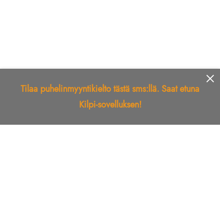
Tilaa puhelinmyyntikielto tästä sms:llä. Saat etuna
Kilpi-sovelluksen!
Etusivu
Kilpi-sovellus
Telemarkkinointikielto
Roskapostikielto
Luotettu yritys
Kuka soitti?
Ilmianna
Palaute
Liiton Esittely
Tuki
Yhteystiedot