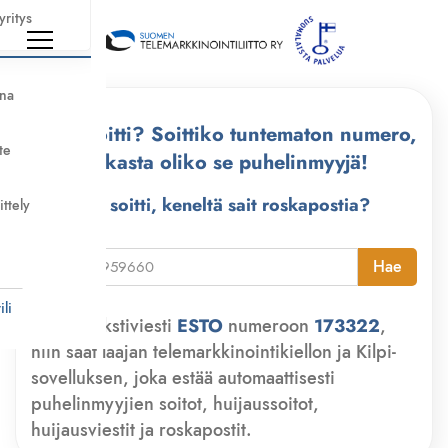
yritys
nna
Kuka soitti? Soittiko tuntematon numero,
te
tarkasta oliko se puhelinmyyjä!
Kuka soitti, keneltä sait roskapostia?
ittely
i
Hae
li
Lähetä tekstiviesti
ESTO
numeroon
173322
,
niin saat laajan telemarkkinointikiellon ja Kilpi-
sovelluksen, joka estää automaattisesti
puhelinmyyjien soitot, huijaussoitot,
huijausviestit ja roskapostit.