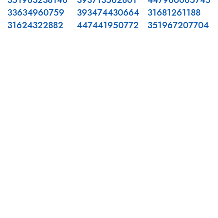
351963238146
393713562801
447966065745
33634960759
393474430664
31681261188
31624322882
447441950772
351967207704