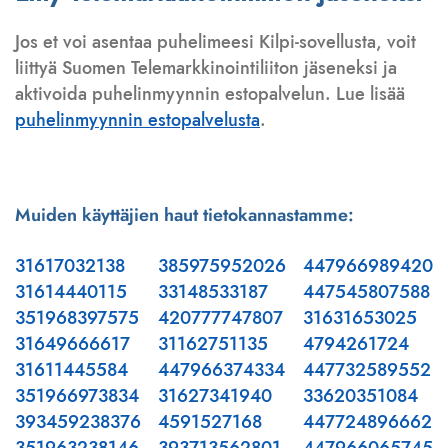
Jos et voi asentaa puhelimeesi Kilpi-sovellusta, voit
liittyä Suomen Telemarkkinointiliiton jäseneksi ja
aktivoida puhelinmyynnin estopalvelun. Lue lisää
puhelinmyynnin estopalvelusta
.
Muiden käyttäjien haut tietokannastamme:
31617032138
385975952026
447966989420
31614440115
33148533187
447545807588
351968397575
420777747807
31631653025
31649666617
31162751135
4794261724
31611445584
447966374334
447732589552
351966973834
31627341940
33620351084
393459238376
4591527168
447724896662