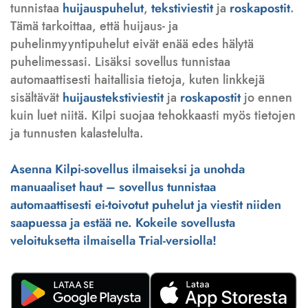
tunnistaa
huijauspuhelut
,
tekstiviestit
ja
roskapostit
.
Tämä tarkoittaa, että huijaus- ja
puhelinmyyntipuhelut eivät enää edes hälytä
puhelimessasi. Lisäksi sovellus tunnistaa
automaattisesti haitallisia tietoja, kuten linkkejä
sisältävät
huijaustekstiviestit
ja
roskapostit
jo ennen
kuin luet niitä. Kilpi suojaa tehokkaasti myös tietojen
ja tunnusten kalastelulta.
Asenna Kilpi-sovellus ilmaiseksi ja unohda
manuaaliset haut – sovellus tunnistaa
automaattisesti ei-toivotut puhelut ja viestit niiden
saapuessa ja estää ne. Kokeile sovellusta
veloituksetta ilmaisella Trial-versiolla!