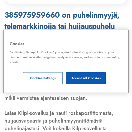
385975959660 on puhelinmyyjä,
telemarkkinoija tai huijauspuhelu
Puhelinnumero
385975959660
löytyy
Cookies
Telemarkkinointiliiton ja
Kilpi-sovelluksen
By clicking “Accept All Cookies”, you agree to the storing of cookies on your
device to enhance site navigation, analyze site usage, and assist in our marketing
tietokannasta, joka kattaa satoja tuhansia
efforts.
puhelinmyyjien
ja
telemarkkinoijien numeroita.
Lisäksi tunnistamme automaattisesti, jos kyseessä on
Cookies Settings
Accept All Cookies
puhelinhuijarin numero
,
sähköpostiosoite
tai
huijausviesti
. Tietokantaamme päivitetään jatkuvasti,
mikä varmistaa ajantasaisen suojan.
Lataa Kilpi-sovellus ja nauti roskapostittomasta,
huijausvapaasta ja puhelinmyynnittömästä
puhelinajastasi. Voit kokeilla Kilpi-sovellusta