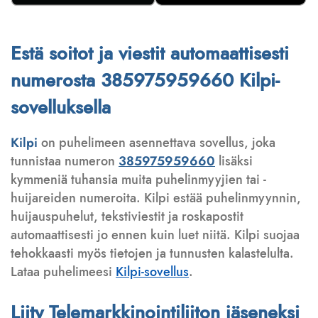
Estä soitot ja viestit automaattisesti
numerosta 385975959660 Kilpi-
sovelluksella
Kilpi
on puhelimeen asennettava sovellus, joka
tunnistaa numeron
385975959660
lisäksi
kymmeniä tuhansia muita puhelinmyyjien tai -
huijareiden numeroita. Kilpi estää puhelinmyynnin,
huijauspuhelut, tekstiviestit ja roskapostit
automaattisesti jo ennen kuin luet niitä. Kilpi suojaa
tehokkaasti myös tietojen ja tunnusten kalastelulta.
Lataa puhelimeesi
Kilpi-sovellus
.
Liity Telemarkkinointiliiton jäseneksi