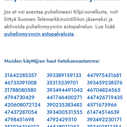
Jos et voi asentaa puhelimeesi Kilpi-sovellusta, voit
liittyä Suomen Telemarkkinointiliiton jäseneksi ja
aktivoida puhelinmyynnin estopalvelun. Lue lisää
puhelinmyynnin estopalvelusta
.
Muiden käyttäjien haut tietokannastamme:
31642285357
393389159133
447975431681
46733391008
35315239701
393459238376
31788080580
393494491042
46704824565
4794730429
441746400271
447426719435
420608072124
390235383483
4571675966
47437287054
393400531555
61474514639
4798451698
4792429510
393492230171