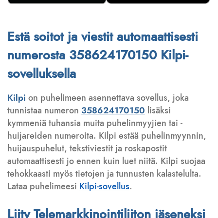
Estä soitot ja viestit automaattisesti
numerosta 358624170150 Kilpi-
sovelluksella
Kilpi
on puhelimeen asennettava sovellus, joka
tunnistaa numeron
358624170150
lisäksi
kymmeniä tuhansia muita puhelinmyyjien tai -
huijareiden numeroita. Kilpi estää puhelinmyynnin,
huijauspuhelut, tekstiviestit ja roskapostit
automaattisesti jo ennen kuin luet niitä. Kilpi suojaa
tehokkaasti myös tietojen ja tunnusten kalastelulta.
Lataa puhelimeesi
Kilpi-sovellus
.
Liity Telemarkkinointiliiton jäseneksi