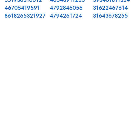
351936316012
46548911253
393401811354
46705419591
4792846056
31622467614
8618265321927
4794261724
31643678255