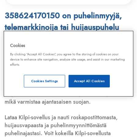
358624170150 on puhelinmyyjä,
telemarkkinoija tai huijauspuhelu
Puhelinnumero
358624170150
löytyy
Cookies
Telemarkkinointiliiton ja
Kilpi-sovelluksen
By clicking “Accept All Cookies”, you agree to the storing of cookies on your
device to enhance site navigation, analyze site usage, and assist in our marketing
tietokannasta, joka kattaa satoja tuhansia
efforts.
puhelinmyyjien
ja
telemarkkinoijien numeroita.
Lisäksi tunnistamme automaattisesti, jos kyseessä on
Cookies Settings
Accept All Cookies
puhelinhuijarin numero
,
sähköpostiosoite
tai
huijausviesti
. Tietokantaamme päivitetään jatkuvasti,
mikä varmistaa ajantasaisen suojan.
Lataa Kilpi-sovellus ja nauti roskapostittomasta,
huijausvapaasta ja puhelinmyynnittömästä
puhelinajastasi. Voit kokeilla Kilpi-sovellusta