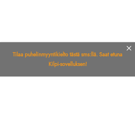
Tilaa puhelinmyyntikielto tästä sms:llä. Saat etuna
Kilpi-sovelluksen!
Etusivu
Kilpi-sovellus
Telemarkkinointikielto
Roskapostikielto
Luotettu yritys
Kuka soitti?
Ilmianna
Palaute
Liiton Esittely
Tuki
Yhteystiedot