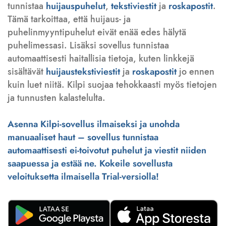
tunnistaa
huijauspuhelut
,
tekstiviestit
ja
roskapostit
.
Tämä tarkoittaa, että huijaus- ja
puhelinmyyntipuhelut eivät enää edes hälytä
puhelimessasi. Lisäksi sovellus tunnistaa
automaattisesti haitallisia tietoja, kuten linkkejä
sisältävät
huijaustekstiviestit
ja
roskapostit
jo ennen
kuin luet niitä. Kilpi suojaa tehokkaasti myös tietojen
ja tunnusten kalastelulta.
Asenna Kilpi-sovellus ilmaiseksi ja unohda
manuaaliset haut – sovellus tunnistaa
automaattisesti ei-toivotut puhelut ja viestit niiden
saapuessa ja estää ne. Kokeile sovellusta
veloituksetta ilmaisella Trial-versiolla!