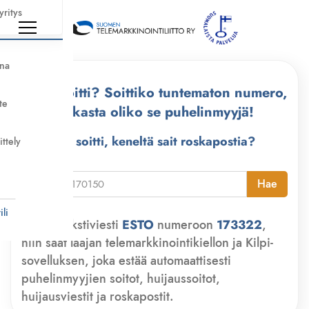
yritys
nna
Kuka soitti? Soittiko tuntematon numero,
te
tarkasta oliko se puhelinmyyjä!
Kuka soitti, keneltä sait roskapostia?
ittely
i
Hae
li
Lähetä tekstiviesti
ESTO
numeroon
173322
,
niin saat laajan telemarkkinointikiellon ja Kilpi-
sovelluksen, joka estää automaattisesti
puhelinmyyjien soitot, huijaussoitot,
huijausviestit ja roskapostit.