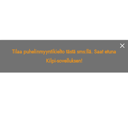
Tilaa puhelinmyyntikielto tästä sms:llä. Saat etuna
Kilpi-sovelluksen!
Etusivu
Kilpi-sovellus
Telemarkkinointikielto
Roskapostikielto
Luotettu yritys
Kuka soitti?
Ilmianna
Palaute
Liiton Esittely
Tuki
Yhteystiedot