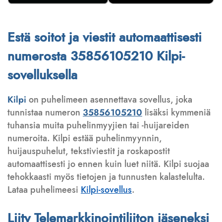
Estä soitot ja viestit automaattisesti
numerosta 35856105210 Kilpi-
sovelluksella
Kilpi
on puhelimeen asennettava sovellus, joka
tunnistaa numeron
35856105210
lisäksi kymmeniä
tuhansia muita puhelinmyyjien tai -huijareiden
numeroita. Kilpi estää puhelinmyynnin,
huijauspuhelut, tekstiviestit ja roskapostit
automaattisesti jo ennen kuin luet niitä. Kilpi suojaa
tehokkaasti myös tietojen ja tunnusten kalastelulta.
Lataa puhelimeesi
Kilpi-sovellus
.
Liity Telemarkkinointiliiton jäseneksi