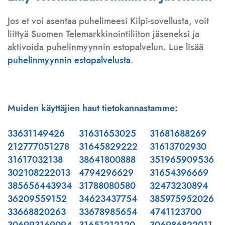
Jos et voi asentaa puhelimeesi Kilpi-sovellusta, voit
liittyä Suomen Telemarkkinointiliiton jäseneksi ja
aktivoida puhelinmyynnin estopalvelun. Lue lisää
puhelinmyynnin estopalvelusta
.
Muiden käyttäjien haut tietokannastamme:
33631149426
31631653025
31681688269
212777051278
31645829222
31613702930
31617032138
38641800888
351965909536
302108222013
4794296629
31654396669
385656443934
31788080580
32473230894
36209559152
34623437754
385975952026
33668820263
33678985654
4741123700