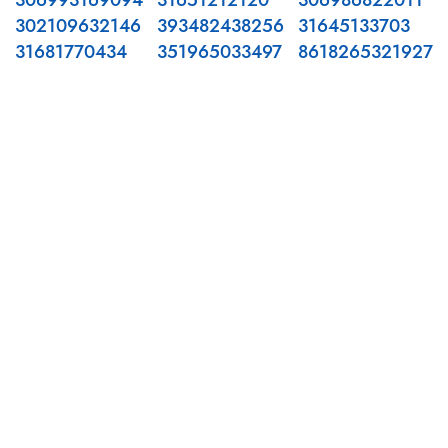
306993169094
31651212120
306986822011
302109632146
393482438256
31645133703
31681770434
351965033497
8618265321927