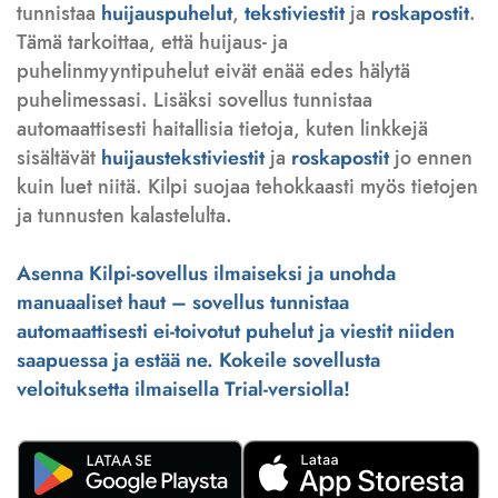
tunnistaa
huijauspuhelut
,
tekstiviestit
ja
roskapostit
.
Tämä tarkoittaa, että huijaus- ja
puhelinmyyntipuhelut eivät enää edes hälytä
puhelimessasi. Lisäksi sovellus tunnistaa
automaattisesti haitallisia tietoja, kuten linkkejä
sisältävät
huijaustekstiviestit
ja
roskapostit
jo ennen
kuin luet niitä. Kilpi suojaa tehokkaasti myös tietojen
ja tunnusten kalastelulta.
Asenna Kilpi-sovellus ilmaiseksi ja unohda
manuaaliset haut – sovellus tunnistaa
automaattisesti ei-toivotut puhelut ja viestit niiden
saapuessa ja estää ne. Kokeile sovellusta
veloituksetta ilmaisella Trial-versiolla!