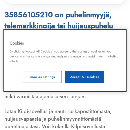
35856105210 on puhelinmyyjä,
telemarkkinoija tai huijauspuhelu
Puhelinnumero
35856105210
löytyy
Cookies
Telemarkkinointiliiton ja
Kilpi-sovelluksen
By clicking “Accept All Cookies”, you agree to the storing of cookies on your
device to enhance site navigation, analyze site usage, and assist in our marketing
tietokannasta, joka kattaa satoja tuhansia
efforts.
puhelinmyyjien
ja
telemarkkinoijien numeroita.
Lisäksi tunnistamme automaattisesti, jos kyseessä on
Cookies Settings
Accept All Cookies
puhelinhuijarin numero
,
sähköpostiosoite
tai
huijausviesti
. Tietokantaamme päivitetään jatkuvasti,
mikä varmistaa ajantasaisen suojan.
Lataa Kilpi-sovellus ja nauti roskapostittomasta,
huijausvapaasta ja puhelinmyynnittömästä
puhelinajastasi. Voit kokeilla Kilpi-sovellusta