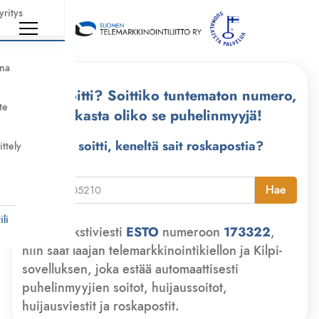
yritys
nna
Kuka soitti? Soittiko tuntematon numero,
te
tarkasta oliko se puhelinmyyjä!
Kuka soitti, keneltä sait roskapostia?
ittely
i
Hae
li
Lähetä tekstiviesti
ESTO
numeroon
173322
,
niin saat laajan telemarkkinointikiellon ja Kilpi-
sovelluksen, joka estää automaattisesti
puhelinmyyjien soitot, huijaussoitot,
huijausviestit ja roskapostit.