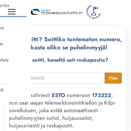
yritys
nna
Kuka soitti? Soittiko tuntematon numero,
te
tarkasta oliko se puhelinmyyjä!
Kuka soitti, keneltä sait roskapostia?
ittely
i
Hae
li
Lähetä tekstiviesti
ESTO
numeroon
173322
,
niin saat laajan telemarkkinointikiellon ja Kilpi-
sovelluksen, joka estää automaattisesti
puhelinmyyjien soitot, huijaussoitot,
huijausviestit ja roskapostit.