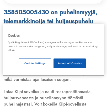
358505005430 on puhelinmyyjä,
telemarkkinoija tai huijauspuhelu
Puhelinnumero
358505005430
löytyy
Cookies
Telemarkkinointiliiton ja
Kilpi-sovelluksen
By clicking “Accept All Cookies”, you agree to the storing of cookies on your
device to enhance site navigation, analyze site usage, and assist in our marketing
tietokannasta, joka kattaa satoja tuhansia
efforts.
puhelinmyyjien
ja
telemarkkinoijien numeroita.
Lisäksi tunnistamme automaattisesti, jos kyseessä on
Cookies Settings
Accept All Cookies
puhelinhuijarin numero
,
sähköpostiosoite
tai
huijausviesti
. Tietokantaamme päivitetään jatkuvasti,
mikä varmistaa ajantasaisen suojan.
Lataa Kilpi-sovellus ja nauti roskapostittomasta,
huijausvapaasta ja puhelinmyynnittömästä
puhelinajastasi. Voit kokeilla Kilpi-sovellusta