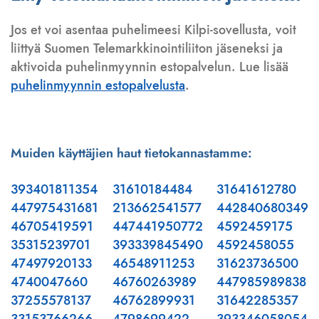
Jos et voi asentaa puhelimeesi Kilpi-sovellusta, voit
liittyä Suomen Telemarkkinointiliiton jäseneksi ja
aktivoida puhelinmyynnin estopalvelun. Lue lisää
puhelinmyynnin estopalvelusta
.
Muiden käyttäjien haut tietokannastamme:
393401811354
31610184484
31641612780
447975431681
213662541577
442840680349
46705419591
447441950772
4592459175
35315239701
393339845490
4592458055
47497920133
46548911253
31623736500
4740047660
46760263989
447985989838
37255578137
46762899931
31642285357