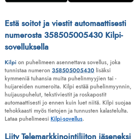
Estä soitot ja viestit automaattisesti
numerosta 358505005430 Kilpi-
sovelluksella
Kilpi
on puhelimeen asennettava sovellus, joka
tunnistaa numeron
358505005430
lisäksi
kymmeniä tuhansia muita puhelinmyyjien tai -
huijareiden numeroita. Kilpi estää puhelinmyynnin,
huijauspuhelut, tekstiviestit ja roskapostit
automaattisesti jo ennen kuin luet niitä. Kilpi suojaa
tehokkaasti myös tietojen ja tunnusten kalastelulta.
Lataa puhelimeesi
Kilpi-sovellus
.
Liity Telemarkkinointiliiton jäseneksi