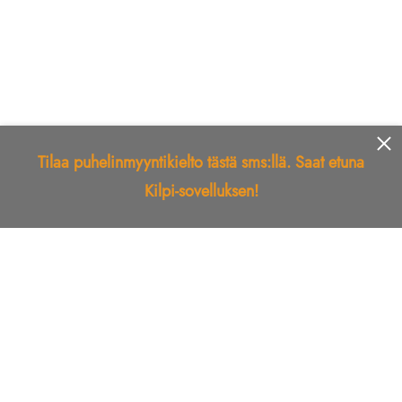
Tilaa puhelinmyyntikielto tästä sms:llä. Saat etuna
Kilpi-sovelluksen!
Etusivu
Kilpi-sovellus
Telemarkkinointikielto
Roskapostikielto
Luotettu yritys
Kuka soitti?
Ilmianna
Palaute
Liiton Esittely
Tuki
Yhteystiedot