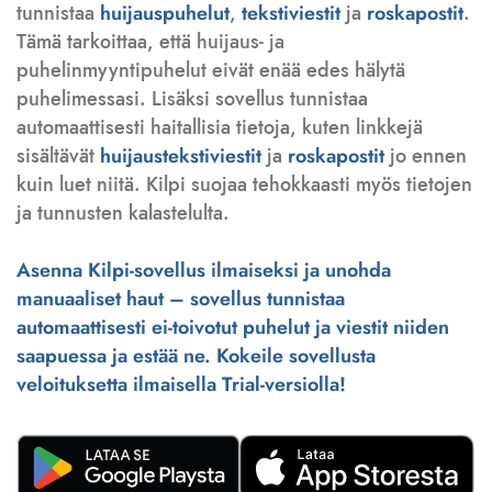
tunnistaa
huijauspuhelut
,
tekstiviestit
ja
roskapostit
.
Tämä tarkoittaa, että huijaus- ja
puhelinmyyntipuhelut eivät enää edes hälytä
puhelimessasi. Lisäksi sovellus tunnistaa
automaattisesti haitallisia tietoja, kuten linkkejä
sisältävät
huijaustekstiviestit
ja
roskapostit
jo ennen
kuin luet niitä. Kilpi suojaa tehokkaasti myös tietojen
ja tunnusten kalastelulta.
Asenna Kilpi-sovellus ilmaiseksi ja unohda
manuaaliset haut – sovellus tunnistaa
automaattisesti ei-toivotut puhelut ja viestit niiden
saapuessa ja estää ne. Kokeile sovellusta
veloituksetta ilmaisella Trial-versiolla!