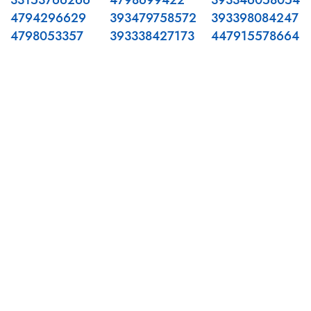
33153766266
4798699422
393346058054
4794296629
393479758572
393398084247
4798053357
393338427173
447915578664