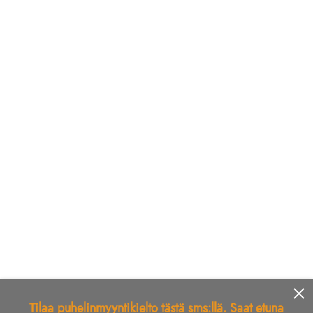
Tilaa puhelinmyyntikielto tästä sms:llä. Saat etuna