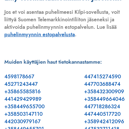
Jos et voi asentaa puhelimeesi Kilpi-sovellusta, voit
liittyä Suomen Telemarkkinointiliiton jäseneksi ja
aktivoida puhelinmyynnin estopalvelun. Lue lisää
puhelinmyynnin estopalvelusta
.
Muiden käyttäjien haut tietokannastamme:
4598178667
447415274590
45271243447
447703688474
+35865585816
+358432300909
441429429989
+358449664046
+358449655700
447718286324
+358503147110
447440517720
442030979167
+358942412096