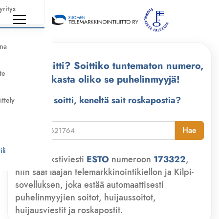
yritys
nna
Kuka soitti? Soittiko tuntematon numero,
te
tarkasta oliko se puhelinmyyjä!
Kuka soitti, keneltä sait roskapostia?
ittely
i
Hae
li
Lähetä tekstiviesti
ESTO
numeroon
173322
,
niin saat laajan telemarkkinointikiellon ja Kilpi-
sovelluksen, joka estää automaattisesti
puhelinmyyjien soitot, huijaussoitot,
huijausviestit ja roskapostit.