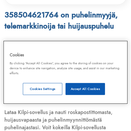
358504621764 on puhelinmyyjä,
telemarkkinoija tai huijauspuhelu
Puhelinnumero
358504621764
löytyy
Telemarkkinointiliiton ja
Kilpi-sovelluksen
Cookies
tietokannasta, joka kattaa satoja tuhansia
By clicking “Accept All Cookies”, you agree to the storing of cookies on your
puhelinmyyjien
ja
telemarkkinoijien numeroita.
device to enhance site navigation, analyze site usage, and assist in our marketing
efforts.
Lisäksi tunnistamme automaattisesti, jos kyseessä on
puhelinhuijarin numero
,
sähköpostiosoite
tai
huijausviesti
. Tietokantaamme päivitetään jatkuvasti,
Cookies Settings
Accept All Cookies
mikä varmistaa ajantasaisen suojan.
Lataa Kilpi-sovellus ja nauti roskapostittomasta,
huijausvapaasta ja puhelinmyynnittömästä
puhelinajastasi. Voit kokeilla Kilpi-sovellusta