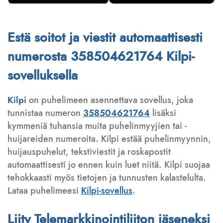
Estä soitot ja viestit automaattisesti
numerosta 358504621764 Kilpi-
sovelluksella
Kilpi
on puhelimeen asennettava sovellus, joka
tunnistaa numeron
358504621764
lisäksi
kymmeniä tuhansia muita puhelinmyyjien tai -
huijareiden numeroita. Kilpi estää puhelinmyynnin,
huijauspuhelut, tekstiviestit ja roskapostit
automaattisesti jo ennen kuin luet niitä. Kilpi suojaa
tehokkaasti myös tietojen ja tunnusten kalastelulta.
Lataa puhelimeesi
Kilpi-sovellus
.
Liity Telemarkkinointiliiton jäseneksi