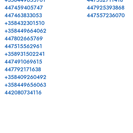
+358449655701
447532711418
447459405747
447925393868
447463833053
447557236070
+358432301510
+358449664062
447802665769
447515562961
+358931502241
447491069615
447792171638
+358409260492
+358449656063
442080734116