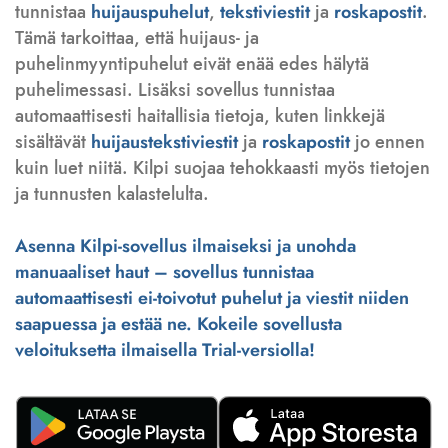
tunnistaa
huijauspuhelut
,
tekstiviestit
ja
roskapostit
.
Tämä tarkoittaa, että huijaus- ja
puhelinmyyntipuhelut eivät enää edes hälytä
puhelimessasi. Lisäksi sovellus tunnistaa
automaattisesti haitallisia tietoja, kuten linkkejä
sisältävät
huijaustekstiviestit
ja
roskapostit
jo ennen
kuin luet niitä. Kilpi suojaa tehokkaasti myös tietojen
ja tunnusten kalastelulta.
Asenna Kilpi-sovellus ilmaiseksi ja unohda
manuaaliset haut – sovellus tunnistaa
automaattisesti ei-toivotut puhelut ja viestit niiden
saapuessa ja estää ne. Kokeile sovellusta
veloituksetta ilmaisella Trial-versiolla!