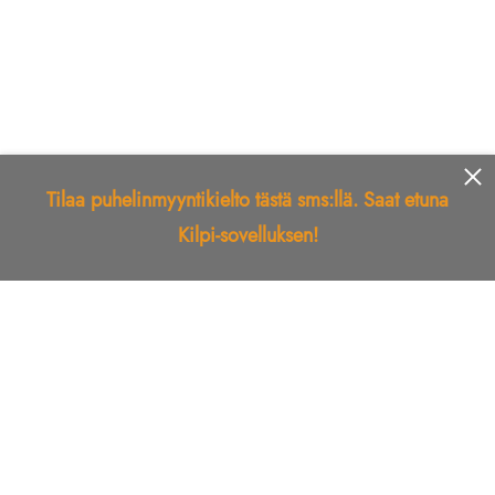
Tilaa puhelinmyyntikielto tästä sms:llä. Saat etuna
Kilpi-sovelluksen!
Etusivu
Kilpi-sovellus
Telemarkkinointikielto
Roskapostikielto
Luotettu yritys
Kuka soitti?
Ilmianna
Palaute
Liiton Esittely
Tuki
Yhteystiedot