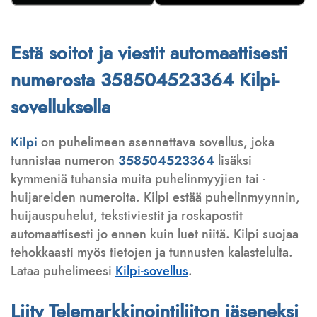
Estä soitot ja viestit automaattisesti
numerosta 358504523364 Kilpi-
sovelluksella
Kilpi
on puhelimeen asennettava sovellus, joka
tunnistaa numeron
358504523364
lisäksi
kymmeniä tuhansia muita puhelinmyyjien tai -
huijareiden numeroita. Kilpi estää puhelinmyynnin,
huijauspuhelut, tekstiviestit ja roskapostit
automaattisesti jo ennen kuin luet niitä. Kilpi suojaa
tehokkaasti myös tietojen ja tunnusten kalastelulta.
Lataa puhelimeesi
Kilpi-sovellus
.
Liity Telemarkkinointiliiton jäseneksi