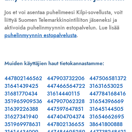
Jos et voi asentaa puhelimeesi Kilpi-sovellusta, voit
liittyä Suomen Telemarkkinointiliiton jäseneksi ja
aktivoida puhelinmyynnin estopalvelun. Lue lisää
puhelinmyynnin estopalvelusta
.
Muiden käyttäjien haut tietokannastamme:
447802146562
447903732206
447506581372
31641439425
447466564722
31631653025
31681770434
31614440115
447784168416
351965909536
447907062328
31654396669
31639226388
447597647851
31645144505
31627341940
447404704374
31654662695
351969978631
447802136655
38641800888