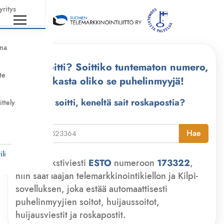
yritys
nna
Kuka soitti? Soittiko tuntematon numero,
te
tarkasta oliko se puhelinmyyjä!
Kuka soitti, keneltä sait roskapostia?
ittely
i
Hae
li
Lähetä tekstiviesti
ESTO
numeroon
173322
,
niin saat laajan telemarkkinointikiellon ja Kilpi-
sovelluksen, joka estää automaattisesti
puhelinmyyjien soitot, huijaussoitot,
huijausviestit ja roskapostit.