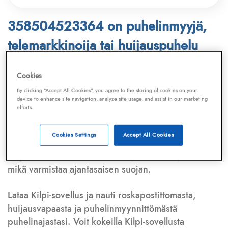
358504523364 on puhelinmyyjä,
telemarkkinoija tai huijauspuhelu
Puhelinnumero
358504523364
löytyy
Cookies
Telemarkkinointiliiton ja
Kilpi-sovelluksen
By clicking “Accept All Cookies”, you agree to the storing of cookies on your
device to enhance site navigation, analyze site usage, and assist in our marketing
tietokannasta, joka kattaa satoja tuhansia
efforts.
puhelinmyyjien
ja
telemarkkinoijien numeroita.
Lisäksi tunnistamme automaattisesti, jos kyseessä on
Cookies Settings
Accept All Cookies
puhelinhuijarin numero
,
sähköpostiosoite
tai
huijausviesti
. Tietokantaamme päivitetään jatkuvasti,
mikä varmistaa ajantasaisen suojan.
Lataa Kilpi-sovellus ja nauti roskapostittomasta,
huijausvapaasta ja puhelinmyynnittömästä
puhelinajastasi. Voit kokeilla Kilpi-sovellusta