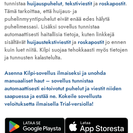
tunnistaa
huijauspuhelut
,
tekstiviestit
ja
roskapostit
.
Tämä tarkoittaa, että huijaus- ja
puhelinmyyntipuhelut eivät enää edes hälytä
puhelimessasi. Lisäksi sovellus tunnistaa
automaattisesti haitallisia tietoja, kuten linkkejä
sisältävät
huijaustekstiviestit
ja
roskapostit
jo ennen
kuin luet niitä. Kilpi suojaa tehokkaasti myös tietojen
ja tunnusten kalastelulta.
Asenna Kilpi-sovellus ilmaiseksi ja unohda
manuaaliset haut – sovellus tunnistaa
automaattisesti ei-toivotut puhelut ja viestit niiden
saapuessa ja estää ne. Kokeile sovellusta
veloituksetta ilmaisella Trial-versiolla!