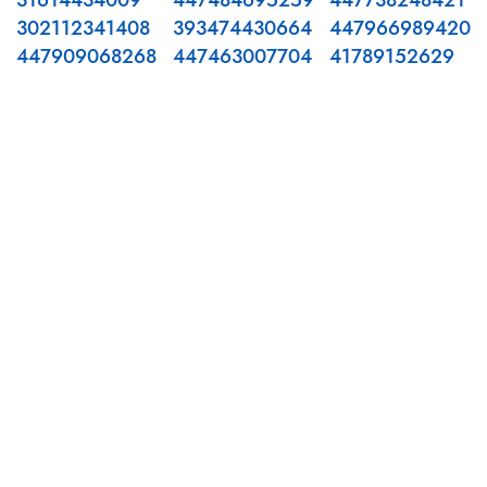
31614434009
447484695259
447738248421
302112341408
393474430664
447966989420
447909068268
447463007704
41789152629