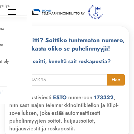
yritys
nna
Kuka soitti? Soittiko tuntematon numero,
te
tarkasta oliko se puhelinmyyjä!
Kuka soitti, keneltä sait roskapostia?
ittely
i
Hae
li
Lähetä tekstiviesti
ESTO
numeroon
173322
,
niin saat laajan telemarkkinointikiellon ja Kilpi-
sovelluksen, joka estää automaattisesti
puhelinmyyjien soitot, huijaussoitot,
huijausviestit ja roskapostit.