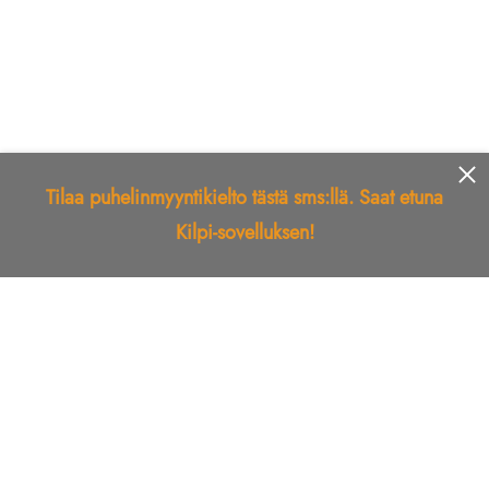
Tilaa puhelinmyyntikielto tästä sms:llä. Saat etuna
Kilpi-sovelluksen!
Etusivu
Kilpi-sovellus
Telemarkkinointikielto
Roskapostikielto
Luotettu yritys
Kuka soitti?
Ilmianna
Palaute
Liiton Esittely
Tuki
Yhteystiedot