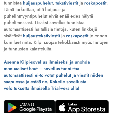
tunnistaa
huijauspuhelut
,
tekstiviestit
ja
roskapostit
.
Tämä tarkoittaa, että huijaus- ja
puhelinmyyntipuhelut eivät enää edes hälytä
puhelimessasi. Lisäksi sovellus tunnistaa
automaattisesti haitallisia tietoja, kuten linkkejä
sisältävät
huijaustekstiviestit
ja
roskapostit
jo ennen
kuin luet niitä. Kilpi suojaa tehokkaasti myös tietojen
ja tunnusten kalastelulta.
Asenna Kilpi-sovellus ilmaiseksi ja unohda
manuaaliset haut – sovellus tunnistaa
automaattisesti ei-toivotut puhelut ja viestit niiden
saapuessa ja estää ne. Kokeile sovellusta
veloituksetta ilmaisella Trial-versiolla!