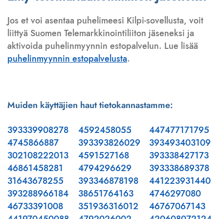
Jos et voi asentaa puhelimeesi Kilpi-sovellusta, voit
liittyä Suomen Telemarkkinointiliiton jäseneksi ja
aktivoida puhelinmyynnin estopalvelun. Lue lisää
puhelinmyynnin estopalvelusta
.
Muiden käyttäjien haut tietokannastamme:
393339908278
4592458055
447477171795
4745866887
393393826029
393493403109
302108222013
4591527168
393338427173
46861458281
4794296629
393338689378
31643678255
393346878198
441223931440
393288966184
38651764163
4746297080
46733391008
351936316012
46767067143