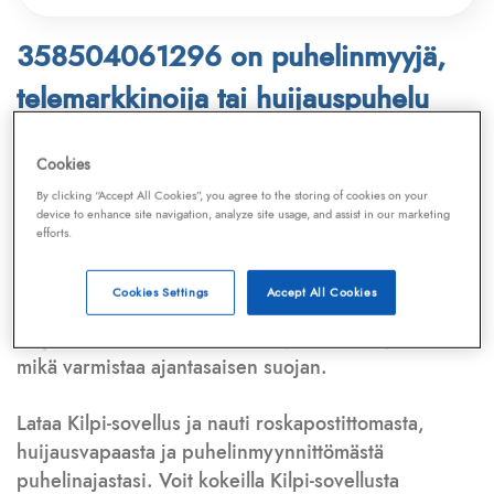
358504061296 on puhelinmyyjä,
telemarkkinoija tai huijauspuhelu
Puhelinnumero
358504061296
löytyy
Cookies
Telemarkkinointiliiton ja
Kilpi-sovelluksen
By clicking “Accept All Cookies”, you agree to the storing of cookies on your
device to enhance site navigation, analyze site usage, and assist in our marketing
tietokannasta, joka kattaa satoja tuhansia
efforts.
puhelinmyyjien
ja
telemarkkinoijien numeroita.
Lisäksi tunnistamme automaattisesti, jos kyseessä on
Cookies Settings
Accept All Cookies
puhelinhuijarin numero
,
sähköpostiosoite
tai
huijausviesti
. Tietokantaamme päivitetään jatkuvasti,
mikä varmistaa ajantasaisen suojan.
Lataa Kilpi-sovellus ja nauti roskapostittomasta,
huijausvapaasta ja puhelinmyynnittömästä
puhelinajastasi. Voit kokeilla Kilpi-sovellusta