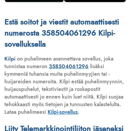
Estä soitot ja viestit automaattisesti
numerosta 358504061296 Kilpi-
sovelluksella
Kilpi
on puhelimeen asennettava sovellus, joka
tunnistaa numeron
358504061296
lisäksi
kymmeniä tuhansia muita puhelinmyyjien tai -
huijareiden numeroita. Kilpi estää puhelinmyynnin,
huijauspuhelut, tekstiviestit ja roskapostit
automaattisesti jo ennen kuin luet niitä. Kilpi suojaa
tehokkaasti myös tietojen ja tunnusten kalastelulta.
Lataa puhelimeesi
Kilpi-sovellus
.
Liity Telemarkkinointiliiton jäseneksi