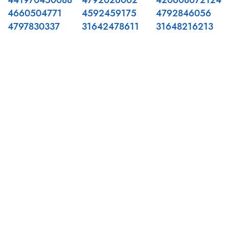
441970450088
4792026002
420608072124
4660504771
4592459175
4792846056
4797830337
31642478611
31648216213