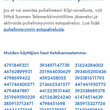
Jos et voi asentaa puhelimeesi Kilpi-sovellusta, voit
liittyä Suomen Telemarkkinointiliiton jäseneksi ja
aktivoida puhelinmyynnin estopalvelun. Lue lisää
puhelinmyynnin estopalvelusta
.
Muiden käyttäjien haut tietokannastamme:
4791849321
393497147739
31624284002
46762899931
351964030629
393405200436
4798699422
4592458055
393381611793
441746400271
213662541577
447441950772
4794847887
441223931440
393338689378
351969590239
421263824240
61474514639
385915713471
4798451698
385915327726