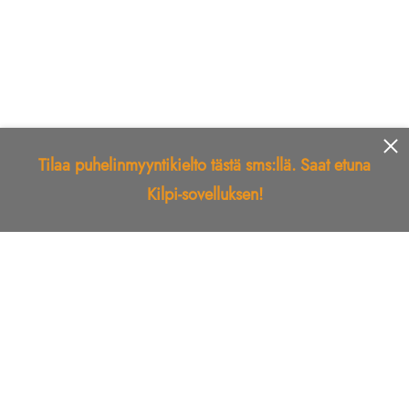
Tilaa puhelinmyyntikielto tästä sms:llä. Saat etuna
Kilpi-sovelluksen!
Etusivu
Kilpi-sovellus
Telemarkkinointikielto
Roskapostikielto
Luotettu yritys
Kuka soitti?
Ilmianna
Palaute
Liiton Esittely
Tuki
Yhteystiedot