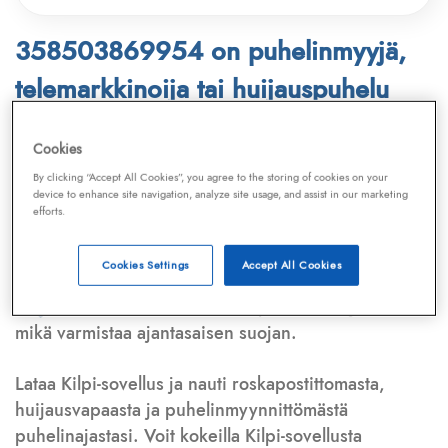
358503869954 on puhelinmyyjä,
telemarkkinoija tai huijauspuhelu
Puhelinnumero
358503869954
löytyy
Cookies
Telemarkkinointiliiton ja
Kilpi-sovelluksen
By clicking “Accept All Cookies”, you agree to the storing of cookies on your
device to enhance site navigation, analyze site usage, and assist in our marketing
tietokannasta, joka kattaa satoja tuhansia
efforts.
puhelinmyyjien
ja
telemarkkinoijien numeroita.
Lisäksi tunnistamme automaattisesti, jos kyseessä on
Cookies Settings
Accept All Cookies
puhelinhuijarin numero
,
sähköpostiosoite
tai
huijausviesti
. Tietokantaamme päivitetään jatkuvasti,
mikä varmistaa ajantasaisen suojan.
Lataa Kilpi-sovellus ja nauti roskapostittomasta,
huijausvapaasta ja puhelinmyynnittömästä
puhelinajastasi. Voit kokeilla Kilpi-sovellusta