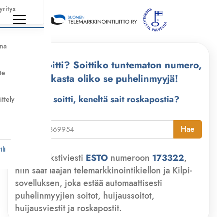
yritys
nna
Kuka soitti? Soittiko tuntematon numero,
te
tarkasta oliko se puhelinmyyjä!
Kuka soitti, keneltä sait roskapostia?
ittely
i
Hae
li
Lähetä tekstiviesti
ESTO
numeroon
173322
,
niin saat laajan telemarkkinointikiellon ja Kilpi-
sovelluksen, joka estää automaattisesti
puhelinmyyjien soitot, huijaussoitot,
huijausviestit ja roskapostit.