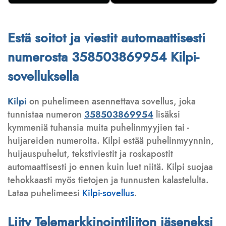
Estä soitot ja viestit automaattisesti
numerosta 358503869954 Kilpi-
sovelluksella
Kilpi
on puhelimeen asennettava sovellus, joka
tunnistaa numeron
358503869954
lisäksi
kymmeniä tuhansia muita puhelinmyyjien tai -
huijareiden numeroita. Kilpi estää puhelinmyynnin,
huijauspuhelut, tekstiviestit ja roskapostit
automaattisesti jo ennen kuin luet niitä. Kilpi suojaa
tehokkaasti myös tietojen ja tunnusten kalastelulta.
Lataa puhelimeesi
Kilpi-sovellus
.
Liity Telemarkkinointiliiton jäseneksi