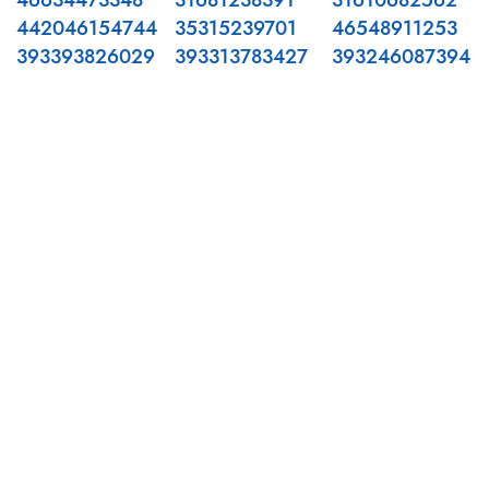
46634473348
31681238391
31610682562
442046154744
35315239701
46548911253
393393826029
393313783427
393246087394