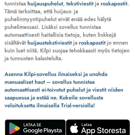
tunnistaa
huijauspuhelut
,
tekstiviestit
ja
roskapostit
.
Tämä tarkoittaa, että huijaus- ja
puhelinmyyntipuhelut eivät enää edes hälytä
puhelimessasi. Lisäksi sovellus tunnistaa
automaattisesti haitallisia tietoja, kuten linkkejä
sisältävät
huijaustekstiviestit
ja
roskapostit
jo ennen
kuin luet niitä. Kilpi suojaa tehokkaasti myös tietojen
ja tunnusten kalastelulta.
Asenna Kilpi-sovellus ilmaiseksi ja unohda
manuaaliset haut – sovellus tunnistaa
automaattisesti ei-toivotut puhelut ja viestit niiden
saapuessa ja estää ne. Kokeile sovellusta
veloituksetta ilmaisella Trial-versiolla!