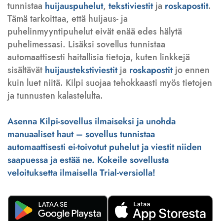
tunnistaa
huijauspuhelut
,
tekstiviestit
ja
roskapostit
.
Tämä tarkoittaa, että huijaus- ja
puhelinmyyntipuhelut eivät enää edes hälytä
puhelimessasi. Lisäksi sovellus tunnistaa
automaattisesti haitallisia tietoja, kuten linkkejä
sisältävät
huijaustekstiviestit
ja
roskapostit
jo ennen
kuin luet niitä. Kilpi suojaa tehokkaasti myös tietojen
ja tunnusten kalastelulta.
Asenna Kilpi-sovellus ilmaiseksi ja unohda
manuaaliset haut – sovellus tunnistaa
automaattisesti ei-toivotut puhelut ja viestit niiden
saapuessa ja estää ne. Kokeile sovellusta
veloituksetta ilmaisella Trial-versiolla!