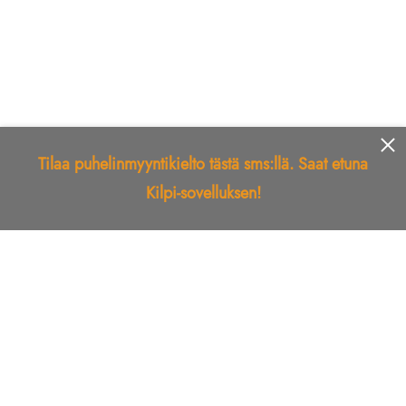
Tilaa puhelinmyyntikielto tästä sms:llä. Saat etuna
Kilpi-sovelluksen!
Etusivu
Kilpi-sovellus
Telemarkkinointikielto
Roskapostikielto
Luotettu yritys
Kuka soitti?
Ilmianna
Palaute
Liiton Esittely
Tuki
Yhteystiedot