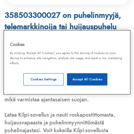
358503300027 on puhelinmyyjä,
telemarkkinoija tai huijauspuhelu
Puhelinnumero
358503300027
löytyy
Cookies
Telemarkkinointiliiton ja
Kilpi-sovelluksen
By clicking “Accept All Cookies”, you agree to the storing of cookies on your
device to enhance site navigation, analyze site usage, and assist in our marketing
tietokannasta, joka kattaa satoja tuhansia
efforts.
puhelinmyyjien
ja
telemarkkinoijien numeroita.
Lisäksi tunnistamme automaattisesti, jos kyseessä on
Cookies Settings
Accept All Cookies
puhelinhuijarin numero
,
sähköpostiosoite
tai
huijausviesti
. Tietokantaamme päivitetään jatkuvasti,
mikä varmistaa ajantasaisen suojan.
Lataa Kilpi-sovellus ja nauti roskapostittomasta,
huijausvapaasta ja puhelinmyynnittömästä
puhelinajastasi. Voit kokeilla Kilpi-sovellusta