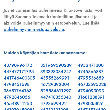
Jos et voi asentaa puhelimeesi Kilpi-sovellusta, voit
liittyä Suomen Telemarkkinointiliiton jäseneksi ja
aktivoida puhelinmyynnin estopalvelun. Lue lisää
puhelinmyynnin estopalvelusta
.
Muiden käyttäjien haut tietokannastamme:
48790996172
351969590239
4952471300
447477171795
393398084247
4745866887
441746400305
43555269991
4795536659
4798451698
46729392004
46733595228
38651764163
525584611297
4794093093
4792846056
447418356840
31681238391
46548911253
4798699422
4798035826