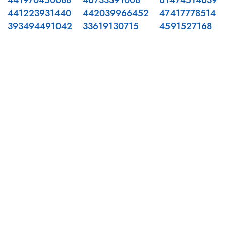
441970450088
46733391008
61474514639
441223931440
442039966452
47417778514
393494491042
33619130715
4591527168