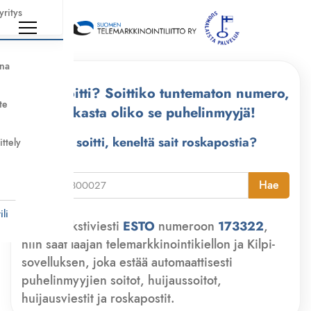
yritys
nna
Kuka soitti? Soittiko tuntematon numero,
te
tarkasta oliko se puhelinmyyjä!
Kuka soitti, keneltä sait roskapostia?
ittely
i
Hae
li
Lähetä tekstiviesti
ESTO
numeroon
173322
,
niin saat laajan telemarkkinointikiellon ja Kilpi-
sovelluksen, joka estää automaattisesti
puhelinmyyjien soitot, huijaussoitot,
huijausviestit ja roskapostit.