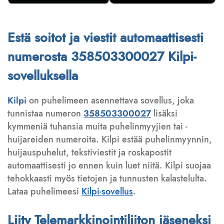
Estä soitot ja viestit automaattisesti
numerosta 358503300027 Kilpi-
sovelluksella
Kilpi
on puhelimeen asennettava sovellus, joka
tunnistaa numeron
358503300027
lisäksi
kymmeniä tuhansia muita puhelinmyyjien tai -
huijareiden numeroita. Kilpi estää puhelinmyynnin,
huijauspuhelut, tekstiviestit ja roskapostit
automaattisesti jo ennen kuin luet niitä. Kilpi suojaa
tehokkaasti myös tietojen ja tunnusten kalastelulta.
Lataa puhelimeesi
Kilpi-sovellus
.
Liity Telemarkkinointiliiton jäseneksi