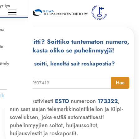
yritys
nna
Kuka soitti? Soittiko tuntematon numero,
te
tarkasta oliko se puhelinmyyjä!
Kuka soitti, keneltä sait roskapostia?
ittely
i
Hae
li
Lähetä tekstiviesti
ESTO
numeroon
173322
,
niin saat laajan telemarkkinointikiellon ja Kilpi-
sovelluksen, joka estää automaattisesti
puhelinmyyjien soitot, huijaussoitot,
huijausviestit ja roskapostit.