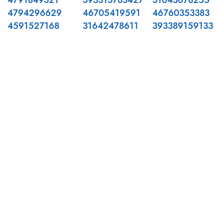
4791849321
393313783427
31643678255
4794296629
46705419591
46760353383
4591527168
31642478611
393389159133