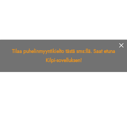
Tilaa puhelinmyyntikielto tästä sms:llä. Saat etuna
Kilpi-sovelluksen!
Etusivu
Kilpi-sovellus
Telemarkkinointikielto
Roskapostikielto
Luotettu yritys
Kuka soitti?
Ilmianna
Palaute
Liiton Esittely
Tuki
Yhteystiedot