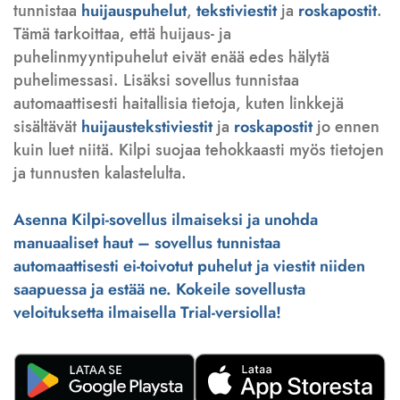
tunnistaa
huijauspuhelut
,
tekstiviestit
ja
roskapostit
.
Tämä tarkoittaa, että huijaus- ja
puhelinmyyntipuhelut eivät enää edes hälytä
puhelimessasi. Lisäksi sovellus tunnistaa
automaattisesti haitallisia tietoja, kuten linkkejä
sisältävät
huijaustekstiviestit
ja
roskapostit
jo ennen
kuin luet niitä. Kilpi suojaa tehokkaasti myös tietojen
ja tunnusten kalastelulta.
Asenna Kilpi-sovellus ilmaiseksi ja unohda
manuaaliset haut – sovellus tunnistaa
automaattisesti ei-toivotut puhelut ja viestit niiden
saapuessa ja estää ne. Kokeile sovellusta
veloituksetta ilmaisella Trial-versiolla!