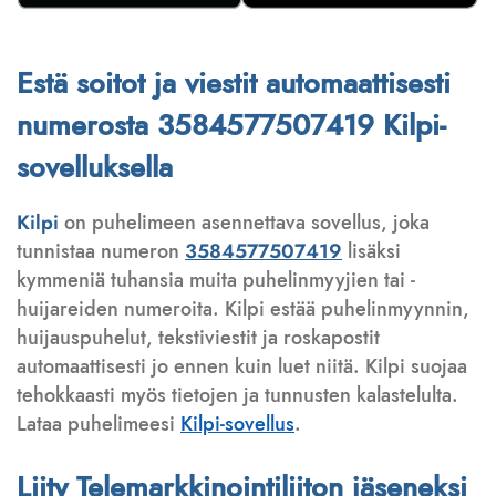
Estä soitot ja viestit automaattisesti
numerosta 3584577507419 Kilpi-
sovelluksella
Kilpi
on puhelimeen asennettava sovellus, joka
tunnistaa numeron
3584577507419
lisäksi
kymmeniä tuhansia muita puhelinmyyjien tai -
huijareiden numeroita. Kilpi estää puhelinmyynnin,
huijauspuhelut, tekstiviestit ja roskapostit
automaattisesti jo ennen kuin luet niitä. Kilpi suojaa
tehokkaasti myös tietojen ja tunnusten kalastelulta.
Lataa puhelimeesi
Kilpi-sovellus
.
Liity Telemarkkinointiliiton jäseneksi