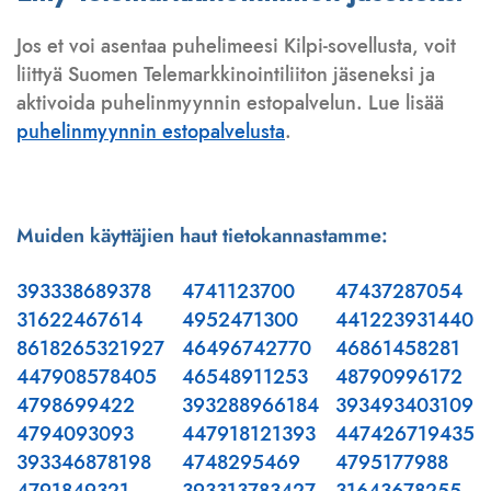
Jos et voi asentaa puhelimeesi Kilpi-sovellusta, voit
liittyä Suomen Telemarkkinointiliiton jäseneksi ja
aktivoida puhelinmyynnin estopalvelun. Lue lisää
puhelinmyynnin estopalvelusta
.
Muiden käyttäjien haut tietokannastamme:
393338689378
4741123700
47437287054
31622467614
4952471300
441223931440
8618265321927
46496742770
46861458281
447908578405
46548911253
48790996172
4798699422
393288966184
393493403109
4794093093
447918121393
447426719435
393346878198
4748295469
4795177988