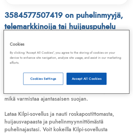
3584577507419 on puhelinmyyjä,
telemarkkinoija tai huijauspuhelu
Puhelinnumero
3584577507419
löytyy
Cookies
Telemarkkinointiliiton ja
Kilpi-sovelluksen
By clicking “Accept All Cookies”, you agree to the storing of cookies on your
device to enhance site navigation, analyze site usage, and assist in our marketing
tietokannasta, joka kattaa satoja tuhansia
efforts.
puhelinmyyjien
ja
telemarkkinoijien numeroita.
Lisäksi tunnistamme automaattisesti, jos kyseessä on
Cookies Settings
Accept All Cookies
puhelinhuijarin numero
,
sähköpostiosoite
tai
huijausviesti
. Tietokantaamme päivitetään jatkuvasti,
mikä varmistaa ajantasaisen suojan.
Lataa Kilpi-sovellus ja nauti roskapostittomasta,
huijausvapaasta ja puhelinmyynnittömästä
puhelinajastasi. Voit kokeilla Kilpi-sovellusta