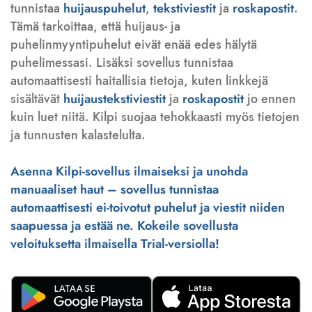
tunnistaa
huijauspuhelut
,
tekstiviestit
ja
roskapostit
.
Tämä tarkoittaa, että huijaus- ja
puhelinmyyntipuhelut eivät enää edes hälytä
puhelimessasi. Lisäksi sovellus tunnistaa
automaattisesti haitallisia tietoja, kuten linkkejä
sisältävät
huijaustekstiviestit
ja
roskapostit
jo ennen
kuin luet niitä. Kilpi suojaa tehokkaasti myös tietojen
ja tunnusten kalastelulta.
Asenna Kilpi-sovellus ilmaiseksi ja unohda
manuaaliset haut – sovellus tunnistaa
automaattisesti ei-toivotut puhelut ja viestit niiden
saapuessa ja estää ne. Kokeile sovellusta
veloituksetta ilmaisella Trial-versiolla!