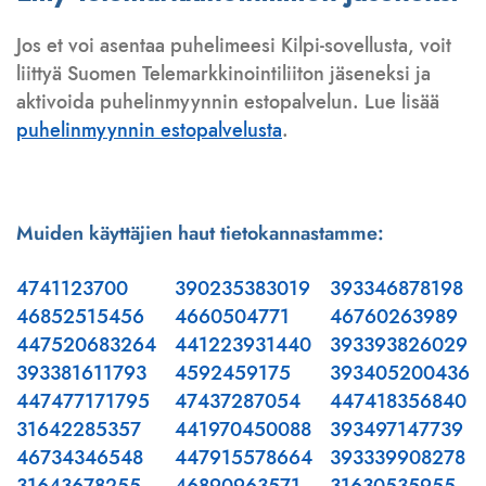
Jos et voi asentaa puhelimeesi Kilpi-sovellusta, voit
liittyä Suomen Telemarkkinointiliiton jäseneksi ja
aktivoida puhelinmyynnin estopalvelun. Lue lisää
puhelinmyynnin estopalvelusta
.
Muiden käyttäjien haut tietokannastamme:
4741123700
390235383019
393346878198
46852515456
4660504771
46760263989
447520683264
441223931440
393393826029
393381611793
4592459175
393405200436
447477171795
47437287054
447418356840
31642285357
441970450088
393497147739
46734346548
447915578664
393339908278