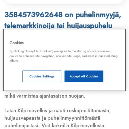
3584573962648 on puhelinmyyjä,
telemarkkinoija tai huijauspuhelu
Puhelinnumero
3584573962648
löytyy
Cookies
Telemarkkinointiliiton ja
Kilpi-sovelluksen
By clicking “Accept All Cookies”, you agree to the storing of cookies on your
device to enhance site navigation, analyze site usage, and assist in our marketing
tietokannasta, joka kattaa satoja tuhansia
efforts.
puhelinmyyjien
ja
telemarkkinoijien numeroita.
Lisäksi tunnistamme automaattisesti, jos kyseessä on
Cookies Settings
Accept All Cookies
puhelinhuijarin numero
,
sähköpostiosoite
tai
huijausviesti
. Tietokantaamme päivitetään jatkuvasti,
mikä varmistaa ajantasaisen suojan.
Lataa Kilpi-sovellus ja nauti roskapostittomasta,
huijausvapaasta ja puhelinmyynnittömästä
puhelinajastasi. Voit kokeilla Kilpi-sovellusta