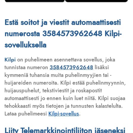
Estä soitot ja viestit automaattisesti
numerosta 3584573962648 Kilpi-
sovelluksella
Kilpi
on puhelimeen asennettava sovellus, joka
tunnistaa numeron
3584573962648
lisäksi
kymmeniä tuhansia muita puhelinmyyjien tai -
huijareiden numeroita. Kilpi estää puhelinmyynnin,
huijauspuhelut, tekstiviestit ja roskapostit
automaattisesti jo ennen kuin luet niitä. Kilpi suojaa
tehokkaasti myös tietojen ja tunnusten kalastelulta.
Lataa puhelimeesi
Kilpi-sovellus
.
Liity Telemarkkinointiliiton jäseneksi