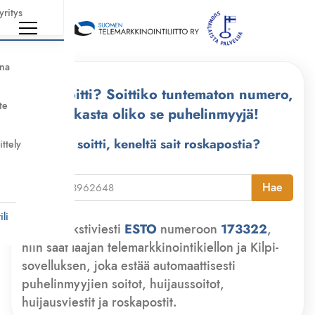
yritys
nna
Kuka soitti? Soittiko tuntematon numero,
te
tarkasta oliko se puhelinmyyjä!
Kuka soitti, keneltä sait roskapostia?
ittely
i
Hae
li
Lähetä tekstiviesti
ESTO
numeroon
173322
,
niin saat laajan telemarkkinointikiellon ja Kilpi-
sovelluksen, joka estää automaattisesti
puhelinmyyjien soitot, huijaussoitot,
huijausviestit ja roskapostit.