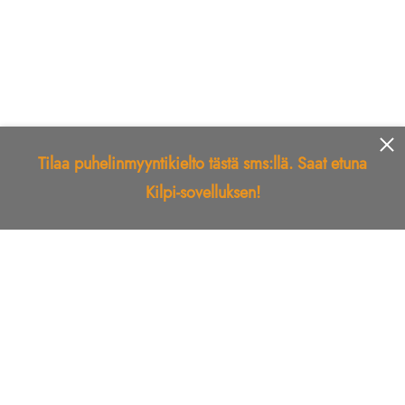
Tilaa puhelinmyyntikielto tästä sms:llä. Saat etuna
Kilpi-sovelluksen!
Etusivu
Kilpi-sovellus
Telemarkkinointikielto
Roskapostikielto
Luotettu yritys
Kuka soitti?
Ilmianna
Palaute
Liiton Esittely
Tuki
Yhteystiedot