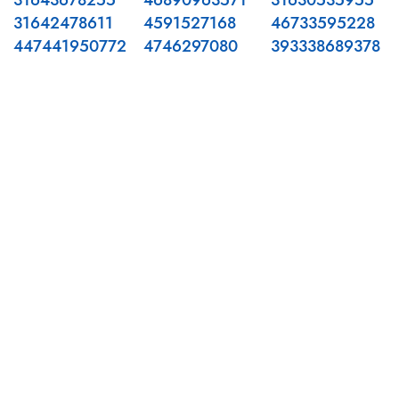
31643678255
46890963571
31630535955
31642478611
4591527168
46733595228
447441950772
4746297080
393338689378