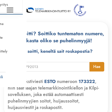
yritys
nna
Kuka soitti? Soittiko tuntematon numero,
te
tarkasta oliko se puhelinmyyjä!
Kuka soitti, keneltä sait roskapostia?
ittely
i
Hae
li
Lähetä tekstiviesti
ESTO
numeroon
173322
,
niin saat laajan telemarkkinointikiellon ja Kilpi-
sovelluksen, joka estää automaattisesti
puhelinmyyjien soitot, huijaussoitot,
huijausviestit ja roskapostit.