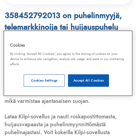
358452792013 on puhelinmyyjä,
telemarkkinoija tai huijauspuhelu
Puhelinnumero
358452792013
löytyy
Cookies
Telemarkkinointiliiton ja
Kilpi-sovelluksen
By clicking “Accept All Cookies”, you agree to the storing of cookies on your
device to enhance site navigation, analyze site usage, and assist in our marketing
tietokannasta, joka kattaa satoja tuhansia
efforts.
puhelinmyyjien
ja
telemarkkinoijien numeroita.
Lisäksi tunnistamme automaattisesti, jos kyseessä on
Cookies Settings
Accept All Cookies
puhelinhuijarin numero
,
sähköpostiosoite
tai
huijausviesti
. Tietokantaamme päivitetään jatkuvasti,
mikä varmistaa ajantasaisen suojan.
Lataa Kilpi-sovellus ja nauti roskapostittomasta,
huijausvapaasta ja puhelinmyynnittömästä
puhelinajastasi. Voit kokeilla Kilpi-sovellusta