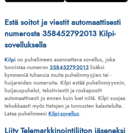
Estä soitot ja viestit automaattisesti
numerosta 358452792013 Kilpi-
sovelluksella
Kilpi
on puhelimeen asennettava sovellus, joka
tunnistaa numeron
358452792013
lisäksi
kymmeniä tuhansia muita puhelinmyyjien tai -
huijareiden numeroita. Kilpi estää puhelinmyynnin,
huijauspuhelut, tekstiviestit ja roskapostit
automaattisesti jo ennen kuin luet niitä. Kilpi suojaa
tehokkaasti myös tietojen ja tunnusten kalastelulta.
Lataa puhelimeesi
Kilpi-sovellus
.
Liity Telemarkkinointiliiton jäseneksi