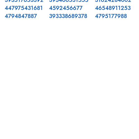
393517653392
393400531555
31624284002
447975431681
4592456677
46548911253
4794847887
393338689378
4795177988