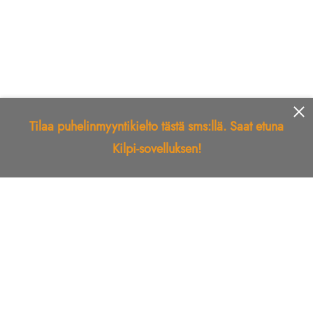
Tilaa puhelinmyyntikielto tästä sms:llä. Saat etuna
Kilpi-sovelluksen!
Etusivu
Kilpi-sovellus
Telemarkkinointikielto
Roskapostikielto
Luotettu yritys
Kuka soitti?
Ilmianna
Palaute
Liiton Esittely
Tuki
Yhteystiedot