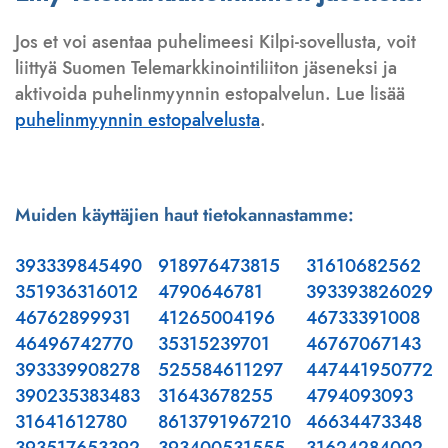
Jos et voi asentaa puhelimeesi Kilpi-sovellusta, voit
liittyä Suomen Telemarkkinointiliiton jäseneksi ja
aktivoida puhelinmyynnin estopalvelun. Lue lisää
puhelinmyynnin estopalvelusta
.
Muiden käyttäjien haut tietokannastamme:
393339845490
918976473815
31610682562
351936316012
4790646781
393393826029
46762899931
41265004196
46733391008
46496742770
35315239701
46767067143
393339908278
525584611297
447441950772
390235383483
31643678255
4794093093
31641612780
8613791967210
46634473348