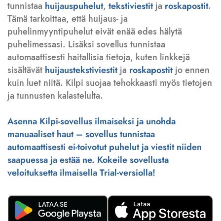
tunnistaa
huijauspuhelut
,
tekstiviestit
ja
roskapostit
.
Tämä tarkoittaa, että huijaus- ja
puhelinmyyntipuhelut eivät enää edes hälytä
puhelimessasi. Lisäksi sovellus tunnistaa
automaattisesti haitallisia tietoja, kuten linkkejä
sisältävät
huijaustekstiviestit
ja
roskapostit
jo ennen
kuin luet niitä. Kilpi suojaa tehokkaasti myös tietojen
ja tunnusten kalastelulta.
Asenna Kilpi-sovellus ilmaiseksi ja unohda
manuaaliset haut – sovellus tunnistaa
automaattisesti ei-toivotut puhelut ja viestit niiden
saapuessa ja estää ne. Kokeile sovellusta
veloituksetta ilmaisella Trial-versiolla!