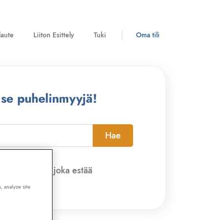
laute
Liiton Esittely
Tuki
Oma tili
 se puhelinmyyjä!
Hae
pi-sovelluksen, joka estää
, analyze site