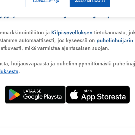
Cookies Settings
Accept All Cookies
ä, telemarkkinoija tai huijauspuhelu
emarkkinointiliiton ja
Kilpi-sovelluksen
tietokannasta, jo
istamme automaattisesti, jos kyseessä on
puhelinhuijari
atkuvasti, mikä varmistaa ajantasaisen suojan.
asta, huijausvapaasta ja puhelinmyynnittömästä puhelinajas
lluksesta
.