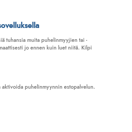
ovelluksella
ä tuhansia muita puhelinmyyjien tai -
attisesti jo ennen kuin luet niitä. Kilpi
 ja aktivoida puhelinmyynnin estopalvelun.