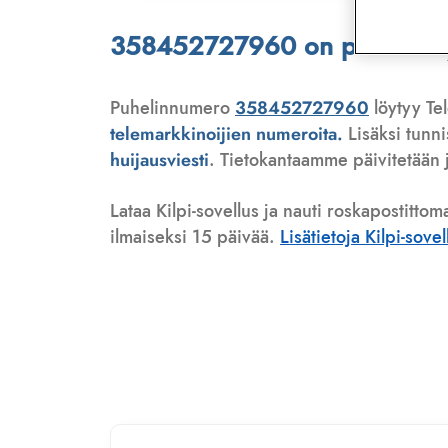
358452727960 on puhelinmyyj
Puhelinnumero
358452727960
löytyy Tel
telemarkkinoijien numeroita.
Lisäksi tunn
huijausviesti
. Tietokantaamme päivitetään j
Lataa Kilpi-sovellus ja nauti roskapostittom
ilmaiseksi 15 päivää.
Lisätietoja Kilpi-sove