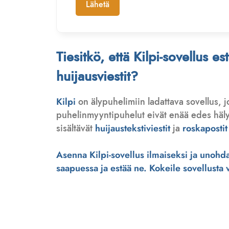
Lähetä
Tiesitkö, että Kilpi-sovellus e
huijausviestit?
Kilpi
on älypuhelimiin ladattava sovellus, 
puhelinmyyntipuhelut eivät enää edes hälytä
sisältävät
huijaustekstiviestit
ja
roskapostit
Asenna Kilpi-sovellus ilmaiseksi ja unohda 
saapuessa ja estää ne. Kokeile sovellusta ve