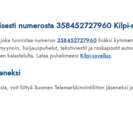
attisesti numerosta 358452727960 Kilpi-s
 joka tunnistaa numeron
358452727960
lisäksi kymmeni
ynnin, huijauspuhelut, tekstiviestit ja roskapostit automa
ten kalastelulta. Lataa puhelimeesi
Kilpi-sovellus
.
seneksi
usta, voit liittyä Suomen Telemarkkinointiliiton jäseneksi
: