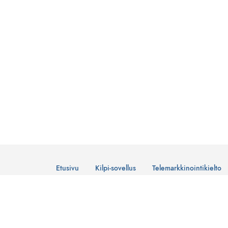
Etusivu
Kilpi-sovellus
Telemarkkinointikielto
© Suomen Telemarkkinointiliitto Ry
Tietosuojaseloste
Lataa Kilpi-sovellus