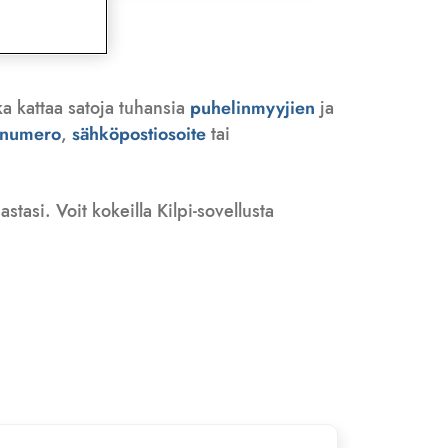
ka kattaa satoja tuhansia
puhelinmyyjien
ja
n numero
,
sähköpostiosoite
tai
tasi. Voit kokeilla Kilpi-sovellusta