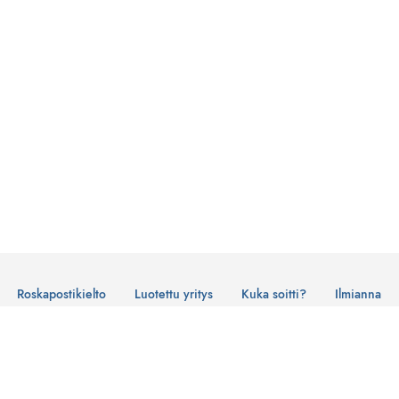
Roskapostikielto
Luotettu yritys
Kuka soitti?
Ilmianna
Käyttöehdot