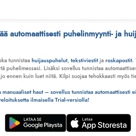
stää automaattisesti puhelinmyynti- ja hu
joka tunnistaa
huijauspuhelut
,
tekstiviestit
ja
roskapostit
.
 puhelimessasi. Lisäksi sovellus tunnistaa automaattisesti 
jo ennen kuin luet niitä. Kilpi suojaa tehokkaasti myös tie
manuaaliset haut – sovellus tunnistaa automaattisesti ei-
loituksetta ilmaisella Trial-versiolla!