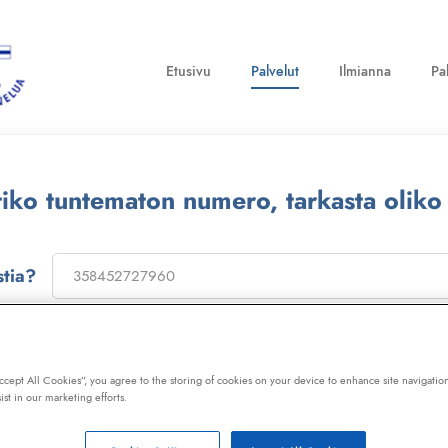
Etusivu
Palvelut
Ilmianna
Pa
ttiko tuntematon numero, tarkasta oliko
stia?
on
173322
, niin saat laajan telemarkkinointikiellon ja Kil
ot, huijaussoitot, huijausviestit ja roskapostit.
Accept All Cookies”, you agree to the storing of cookies on your device to enhance site navigation
ist in our marketing efforts.