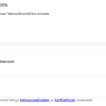
00%
men Telemarkkinointiliiton toimesta.
numeroon
lemme tietoja
tietosuojaselosteen
ja
käyttöehtojen
mukaisesti.