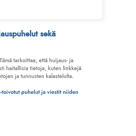
ijauspuhelut sekä
 Tämä tarkoittaa, että huijaus- ja
haitallisia tietoja, kuten linkkejä
tojen ja tunnusten kalastelulta.
toivotut puhelut ja viestit niiden