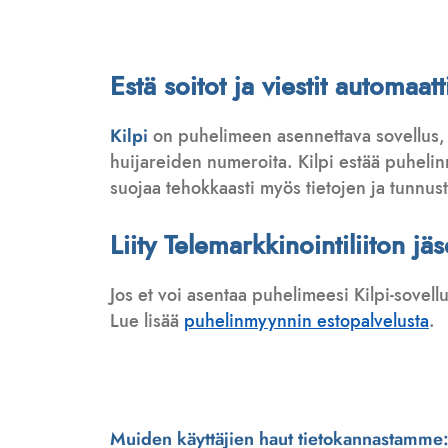
Estä soitot ja viestit automa
Kilpi
on puhelimeen asennettava sovellus,
huijareiden numeroita. Kilpi estää puhelinmy
suojaa tehokkaasti myös tietojen ja tunnus
Liity Telemarkkinointiliiton jä
Jos et voi asentaa puhelimeesi Kilpi-sovell
Lue lisää
puhelinmyynnin estopalvelusta
.
Muiden käyttäjien haut tietokannastamme