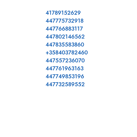
41789152629
447775732918
447766883117
447802146562
447835583860
+358403782460
447557236070
447761963163
447749853196
447732589552