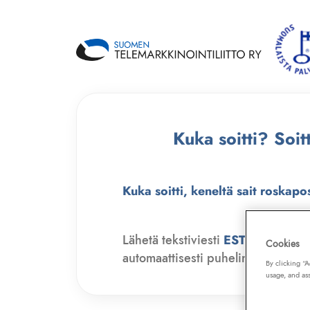
Kuka soitti? Soi
Kuka soitti, keneltä sait roskapo
Lähetä tekstiviesti
ESTO
numero
Cookies
automaattisesti puhelinmyyjien soit
By clicking “
usage, and ass