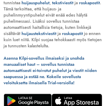
tunnistaa
huijauspuhelut
,
tekstiviestit
ja
roskapostit
.
Tämä tarkoittaa, että huijaus- ja
puhelinmyyntipuhelut eivät enää edes hälytä
puhelimessasi. Lisäksi sovellus tunnistaa
automaattisesti haitallisia tietoja, kuten linkkejä
sisältävät
huijaustekstiviestit
ja
roskapostit
jo ennen
kuin luet niitä. Kilpi suojaa tehokkaasti myös tietojen
ja tunnusten kalastelulta.
Asenna Kilpi-sovellus ilmaiseksi ja unohda
manuaaliset haut – sovellus tunnistaa
automaattisesti ei-toivotut puhelut ja viestit niiden
saapuessa ja estää ne. Kokeile sovellusta
veloituksetta ilmaisella Trial-versiolla!