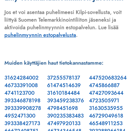
Jos et voi asentaa puhelimeesi Kilpi-sovellusta, voit
liittyä Suomen Telemarkkinointiliiton jäseneksi ja
aktivoida puhelinmyynnin estopalvelun. Lue lisää
puhelinmyynnin estopalvelusta
.
Muiden käyttäjien haut tietokannastamme:
31624284002
37255578137
447520683264
46733391008
61474514639
4745866887
4741123700
31610184484
47427093644
393346878198
393459238376
4723505971
393339908278
4798451698
31630535955
4952471300
390235383483
46729049618
393338427173
47497920133
46548911253