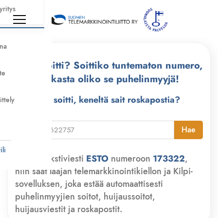
yritys
nna
Kuka soitti? Soittiko tuntematon numero,
te
tarkasta oliko se puhelinmyyjä!
Kuka soitti, keneltä sait roskapostia?
ittely
i
Hae
li
Lähetä tekstiviesti
ESTO
numeroon
173322
,
niin saat laajan telemarkkinointikiellon ja Kilpi-
sovelluksen, joka estää automaattisesti
puhelinmyyjien soitot, huijaussoitot,
huijausviestit ja roskapostit.