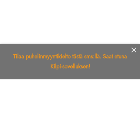
Tilaa puhelinmyyntikielto tästä sms:llä. Saat etuna
Kilpi-sovelluksen!
Etusivu
Kilpi-sovellus
Telemarkkinointikielto
Roskapostikielto
Luotettu yritys
Kuka soitti?
Ilmianna
Palaute
Liiton Esittely
Tuki
Yhteystiedot