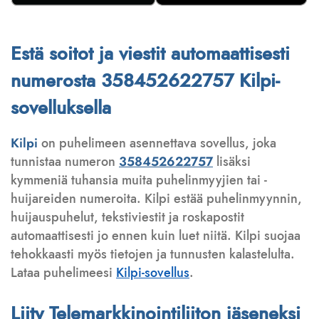
Estä soitot ja viestit automaattisesti
numerosta 358452622757 Kilpi-
sovelluksella
Kilpi
on puhelimeen asennettava sovellus, joka
tunnistaa numeron
358452622757
lisäksi
kymmeniä tuhansia muita puhelinmyyjien tai -
huijareiden numeroita. Kilpi estää puhelinmyynnin,
huijauspuhelut, tekstiviestit ja roskapostit
automaattisesti jo ennen kuin luet niitä. Kilpi suojaa
tehokkaasti myös tietojen ja tunnusten kalastelulta.
Lataa puhelimeesi
Kilpi-sovellus
.
Liity Telemarkkinointiliiton jäseneksi