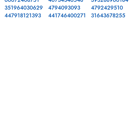
66672408751
46734346548
393288966184
351964030629
4794093093
4792429510
447918121393
441746400271
31643678255