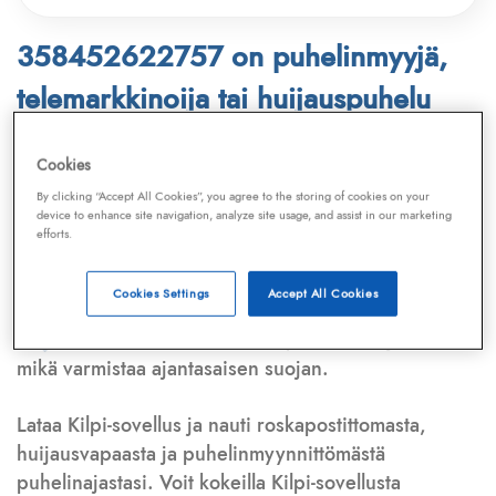
358452622757 on puhelinmyyjä,
telemarkkinoija tai huijauspuhelu
Puhelinnumero
358452622757
löytyy
Cookies
Telemarkkinointiliiton ja
Kilpi-sovelluksen
By clicking “Accept All Cookies”, you agree to the storing of cookies on your
device to enhance site navigation, analyze site usage, and assist in our marketing
tietokannasta, joka kattaa satoja tuhansia
efforts.
puhelinmyyjien
ja
telemarkkinoijien numeroita.
Lisäksi tunnistamme automaattisesti, jos kyseessä on
Cookies Settings
Accept All Cookies
puhelinhuijarin numero
,
sähköpostiosoite
tai
huijausviesti
. Tietokantaamme päivitetään jatkuvasti,
mikä varmistaa ajantasaisen suojan.
Lataa Kilpi-sovellus ja nauti roskapostittomasta,
huijausvapaasta ja puhelinmyynnittömästä
puhelinajastasi. Voit kokeilla Kilpi-sovellusta