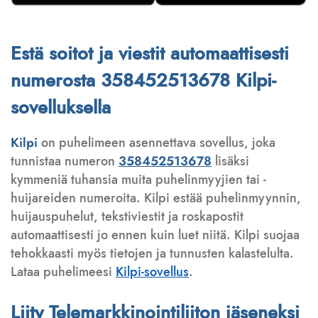
Estä soitot ja viestit automaattisesti
numerosta 358452513678 Kilpi-
sovelluksella
Kilpi
on puhelimeen asennettava sovellus, joka
tunnistaa numeron
358452513678
lisäksi
kymmeniä tuhansia muita puhelinmyyjien tai -
huijareiden numeroita. Kilpi estää puhelinmyynnin,
huijauspuhelut, tekstiviestit ja roskapostit
automaattisesti jo ennen kuin luet niitä. Kilpi suojaa
tehokkaasti myös tietojen ja tunnusten kalastelulta.
Lataa puhelimeesi
Kilpi-sovellus
.
Liity Telemarkkinointiliiton jäseneksi