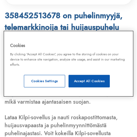
358452513678 on puhelinmyyjä,
telemarkkinoija tai huijauspuhelu
Puhelinnumero
358452513678
löytyy
Cookies
Telemarkkinointiliiton ja
Kilpi-sovelluksen
By clicking “Accept All Cookies”, you agree to the storing of cookies on your
device to enhance site navigation, analyze site usage, and assist in our marketing
tietokannasta, joka kattaa satoja tuhansia
efforts.
puhelinmyyjien
ja
telemarkkinoijien numeroita.
Lisäksi tunnistamme automaattisesti, jos kyseessä on
Cookies Settings
Accept All Cookies
puhelinhuijarin numero
,
sähköpostiosoite
tai
huijausviesti
. Tietokantaamme päivitetään jatkuvasti,
mikä varmistaa ajantasaisen suojan.
Lataa Kilpi-sovellus ja nauti roskapostittomasta,
huijausvapaasta ja puhelinmyynnittömästä
puhelinajastasi. Voit kokeilla Kilpi-sovellusta