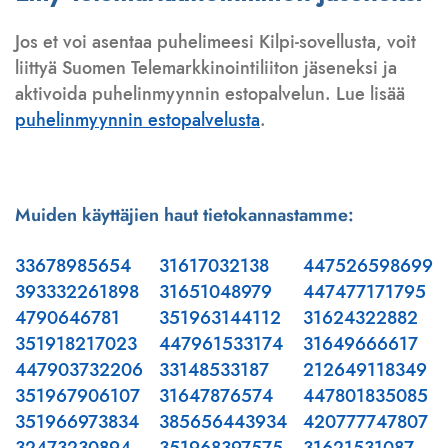
Jos et voi asentaa puhelimeesi Kilpi-sovellusta, voit
liittyä Suomen Telemarkkinointiliiton jäseneksi ja
aktivoida puhelinmyynnin estopalvelun. Lue lisää
puhelinmyynnin estopalvelusta
.
Muiden käyttäjien haut tietokannastamme:
33678985654
31617032138
447526598699
393332261898
31651048979
447477171795
4790646781
351963144112
31624322882
351918217023
447961533174
31649666617
447903732206
33148533187
212649118349
351967906107
31647876574
447801835085
351966973834
385656443934
420777747807