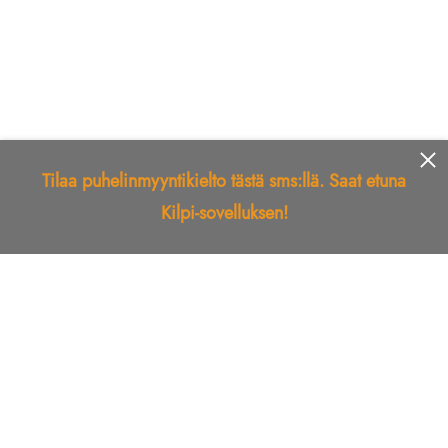
Tilaa puhelinmyyntikielto tästä sms:llä. Saat etuna
Kilpi-sovelluksen!
Etusivu
Kilpi-sovellus
Telemarkkinointikielto
Roskapostikielto
Luotettu yritys
Kuka soitti?
Ilmianna
Palaute
Liiton Esittely
Tuki
Yhteystiedot