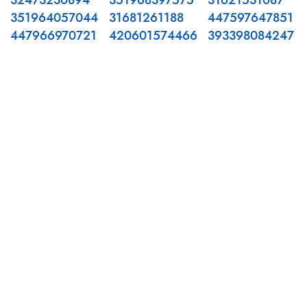
32473230894
351968397575
31621531087
351964057044
31681261188
447597647851
447966970721
420601574466
393398084247