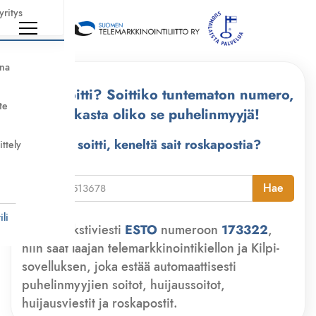
yritys
nna
Kuka soitti? Soittiko tuntematon numero,
te
tarkasta oliko se puhelinmyyjä!
Kuka soitti, keneltä sait roskapostia?
ittely
i
Hae
li
Lähetä tekstiviesti
ESTO
numeroon
173322
,
niin saat laajan telemarkkinointikiellon ja Kilpi-
sovelluksen, joka estää automaattisesti
puhelinmyyjien soitot, huijaussoitot,
huijausviestit ja roskapostit.