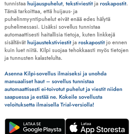
tunnistaa
huijauspuhelut
,
tekstiviestit
ja
roskapostit
.
Tämä tarkoittaa, että huijaus- ja
puhelinmyyntipuhelut eivät enää edes hälytä
puhelimessasi. Lisäksi sovellus tunnistaa
automaattisesti haitallisia tietoja, kuten linkkejä
sisältävät
huijaustekstiviestit
ja
roskapostit
jo ennen
kuin luet niitä. Kilpi suojaa tehokkaasti myös tietojen
ja tunnusten kalastelulta.
Asenna Kilpi-sovellus ilmaiseksi ja unohda
manuaaliset haut – sovellus tunnistaa
automaattisesti ei-toivotut puhelut ja viestit niiden
saapuessa ja estää ne. Kokeile sovellusta
veloituksetta ilmaisella Trial-versiolla!