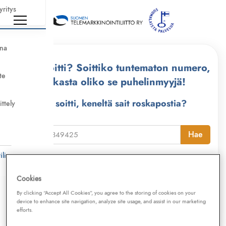
yritys
nna
Kuka soitti? Soittiko tuntematon numero,
te
tarkasta oliko se puhelinmyyjä!
Kuka soitti, keneltä sait roskapostia?
ittely
i
Hae
li
Lähetä tekstiviesti
ESTO
numeroon
173322
,
niin saat laajan telemarkkinointikiellon ja Kilpi-
Cookies
sovelluksen, joka estää automaattisesti
By clicking “Accept All Cookies”, you agree to the storing of cookies on your
device to enhance site navigation, analyze site usage, and assist in our marketing
puhelinmyyjien soitot, huijaussoitot,
efforts.
huijausviestit ja roskapostit.