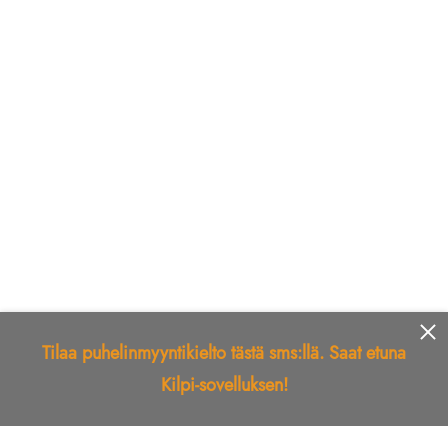
Tilaa puhelinmyyntikielto tästä sms:llä. Saat etuna
Kilpi-sovelluksen!
Etusivu
Kilpi-sovellus
Telemarkkinointikielto