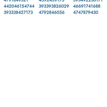
4791849321
4592459175
393492230171
442046154744
393393826029
46691741688
393338427173
4792846056
4747879430