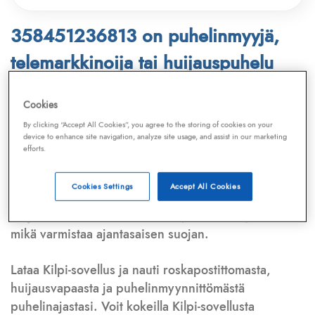
358451236813 on puhelinmyyjä,
telemarkkinoija tai huijauspuhelu
Puhelinnumero
358451236813
löytyy
Cookies
Telemarkkinointiliiton ja
Kilpi-sovelluksen
By clicking “Accept All Cookies”, you agree to the storing of cookies on your
device to enhance site navigation, analyze site usage, and assist in our marketing
tietokannasta, joka kattaa satoja tuhansia
efforts.
puhelinmyyjien
ja
telemarkkinoijien numeroita.
Lisäksi tunnistamme automaattisesti, jos kyseessä on
Cookies Settings
Accept All Cookies
puhelinhuijarin numero
,
sähköpostiosoite
tai
huijausviesti
. Tietokantaamme päivitetään jatkuvasti,
mikä varmistaa ajantasaisen suojan.
Lataa Kilpi-sovellus ja nauti roskapostittomasta,
huijausvapaasta ja puhelinmyynnittömästä
puhelinajastasi. Voit kokeilla Kilpi-sovellusta