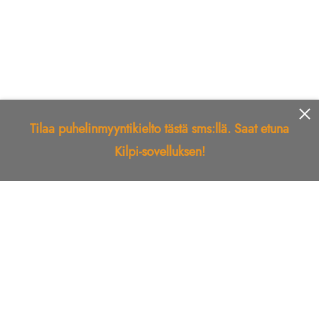
Tilaa puhelinmyyntikielto tästä sms:llä. Saat etuna
Kilpi-sovelluksen!
Etusivu
Kilpi-sovellus
Telemarkkinointikielto
Roskapostikielto
Luotettu yritys
Kuka soitti?
Ilmianna
Palaute
Liiton Esittely
Tuki
Yhteystiedot