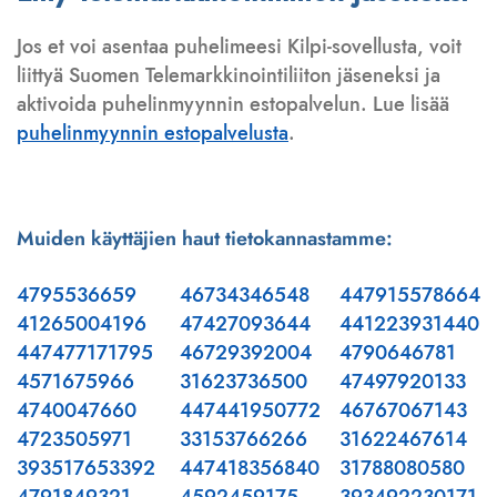
Jos et voi asentaa puhelimeesi Kilpi-sovellusta, voit
liittyä Suomen Telemarkkinointiliiton jäseneksi ja
aktivoida puhelinmyynnin estopalvelun. Lue lisää
puhelinmyynnin estopalvelusta
.
Muiden käyttäjien haut tietokannastamme:
4795536659
46734346548
447915578664
41265004196
47427093644
441223931440
447477171795
46729392004
4790646781
4571675966
31623736500
47497920133
4740047660
447441950772
46767067143
4723505971
33153766266
31622467614
393517653392
447418356840
31788080580