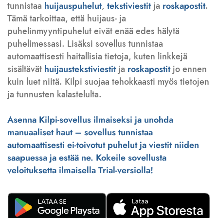
tunnistaa
huijauspuhelut
,
tekstiviestit
ja
roskapostit
.
Tämä tarkoittaa, että huijaus- ja
puhelinmyyntipuhelut eivät enää edes hälytä
puhelimessasi. Lisäksi sovellus tunnistaa
automaattisesti haitallisia tietoja, kuten linkkejä
sisältävät
huijaustekstiviestit
ja
roskapostit
jo ennen
kuin luet niitä. Kilpi suojaa tehokkaasti myös tietojen
ja tunnusten kalastelulta.
Asenna Kilpi-sovellus ilmaiseksi ja unohda
manuaaliset haut – sovellus tunnistaa
automaattisesti ei-toivotut puhelut ja viestit niiden
saapuessa ja estää ne. Kokeile sovellusta
veloituksetta ilmaisella Trial-versiolla!