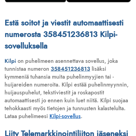
Estä soitot ja viestit automaattisesti
numerosta 358451236813 Kilpi-
sovelluksella
Kilpi
on puhelimeen asennettava sovellus, joka
tunnistaa numeron
358451236813
lisäksi
kymmeniä tuhansia muita puhelinmyyjien tai -
huijareiden numeroita. Kilpi estää puhelinmyynnin,
huijauspuhelut, tekstiviestit ja roskapostit
automaattisesti jo ennen kuin luet niitä. Kilpi suojaa
tehokkaasti myös tietojen ja tunnusten kalastelulta.
Lataa puhelimeesi
Kilpi-sovellus
.
Liity Telemarkkinointiliiton jäseneksi