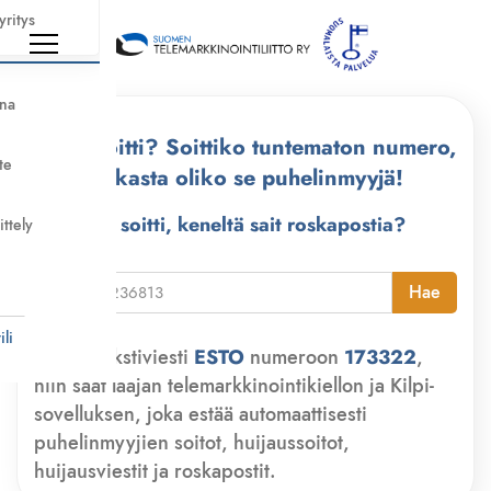
yritys
nna
Kuka soitti? Soittiko tuntematon numero,
te
tarkasta oliko se puhelinmyyjä!
Kuka soitti, keneltä sait roskapostia?
ittely
i
Hae
li
Lähetä tekstiviesti
ESTO
numeroon
173322
,
niin saat laajan telemarkkinointikiellon ja Kilpi-
sovelluksen, joka estää automaattisesti
puhelinmyyjien soitot, huijaussoitot,
huijausviestit ja roskapostit.