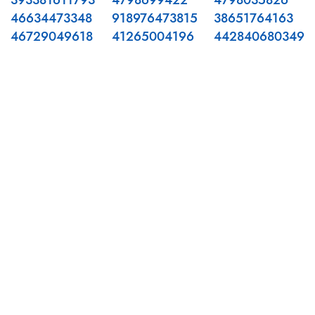
393381611793
4798699422
4798035826
46634473348
918976473815
38651764163
46729049618
41265004196
442840680349