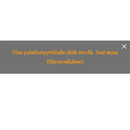
Tilaa puhelinmyyntikielto tästä sms:llä. Saat etuna
Kilpi-sovelluksen!
Etusivu
Kilpi-sovellus
Telemarkkinointikielto
Roskapostikielto
Luotettu yritys
Kuka soitti?
Ilmianna
Palaute
Liiton Esittely
Tuki
Yhteystiedot