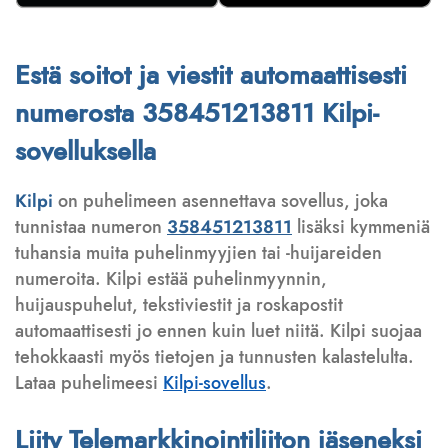
Estä soitot ja viestit automaattisesti
numerosta 358451213811 Kilpi-
sovelluksella
Kilpi
on puhelimeen asennettava sovellus, joka
tunnistaa numeron
358451213811
lisäksi kymmeniä
tuhansia muita puhelinmyyjien tai -huijareiden
numeroita. Kilpi estää puhelinmyynnin,
huijauspuhelut, tekstiviestit ja roskapostit
automaattisesti jo ennen kuin luet niitä. Kilpi suojaa
tehokkaasti myös tietojen ja tunnusten kalastelulta.
Lataa puhelimeesi
Kilpi-sovellus
.
Liity Telemarkkinointiliiton jäseneksi