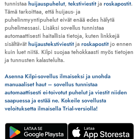
tunnistaa
huijauspuhelut
,
tekstiviestit
ja
roskapostit
.
Tämä tarkoittaa, että huijaus- ja
puhelinmyyntipuhelut eivät enää edes hälytä
puhelimessasi. Lisäksi sovellus tunnistaa
automaattisesti haitallisia tietoja, kuten linkkejä
sisältävät
huijaustekstiviestit
ja
roskapostit
jo ennen
kuin luet niitä. Kilpi suojaa tehokkaasti myös tietojen
ja tunnusten kalastelulta.
Asenna Kilpi-sovellus ilmaiseksi ja unohda
manuaaliset haut – sovellus tunnistaa
automaattisesti ei-toivotut puhelut ja viestit niiden
saapuessa ja estää ne. Kokeile sovellusta
veloituksetta ilmaisella Trial-versiolla!