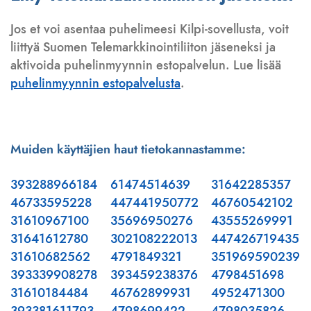
Jos et voi asentaa puhelimeesi Kilpi-sovellusta, voit
liittyä Suomen Telemarkkinointiliiton jäseneksi ja
aktivoida puhelinmyynnin estopalvelun. Lue lisää
puhelinmyynnin estopalvelusta
.
Muiden käyttäjien haut tietokannastamme:
393288966184
61474514639
31642285357
46733595228
447441950772
46760542102
31610967100
35696950276
43555269991
31641612780
302108222013
447426719435
31610682562
4791849321
351969590239
393339908278
393459238376
4798451698
31610184484
46762899931
4952471300