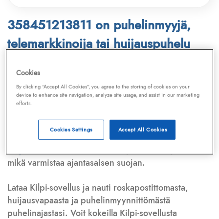
358451213811 on puhelinmyyjä,
telemarkkinoija tai huijauspuhelu
Puhelinnumero
358451213811
löytyy
Cookies
Telemarkkinointiliiton ja
Kilpi-sovelluksen
By clicking “Accept All Cookies”, you agree to the storing of cookies on your
device to enhance site navigation, analyze site usage, and assist in our marketing
tietokannasta, joka kattaa satoja tuhansia
efforts.
puhelinmyyjien
ja
telemarkkinoijien numeroita.
Lisäksi tunnistamme automaattisesti, jos kyseessä on
Cookies Settings
Accept All Cookies
puhelinhuijarin numero
,
sähköpostiosoite
tai
huijausviesti
. Tietokantaamme päivitetään jatkuvasti,
mikä varmistaa ajantasaisen suojan.
Lataa Kilpi-sovellus ja nauti roskapostittomasta,
huijausvapaasta ja puhelinmyynnittömästä
puhelinajastasi. Voit kokeilla Kilpi-sovellusta