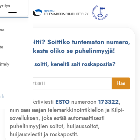
yritys
nna
Kuka soitti? Soittiko tuntematon numero,
te
tarkasta oliko se puhelinmyyjä!
Kuka soitti, keneltä sait roskapostia?
ittely
i
Hae
li
Lähetä tekstiviesti
ESTO
numeroon
173322
,
niin saat laajan telemarkkinointikiellon ja Kilpi-
sovelluksen, joka estää automaattisesti
puhelinmyyjien soitot, huijaussoitot,
huijausviestit ja roskapostit.