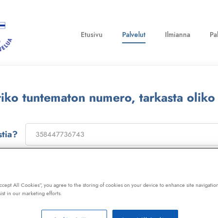
Etusivu
Palvelut
Ilmianna
Pa
ttiko tuntematon numero, tarkasta oliko
stia?
on
173322
, niin saat laajan telemarkkinointikiellon ja Kil
ot, huijaussoitot, huijausviestit ja roskapostit.
Accept All Cookies”, you agree to the storing of cookies on your device to enhance site navigation
ist in our marketing efforts.