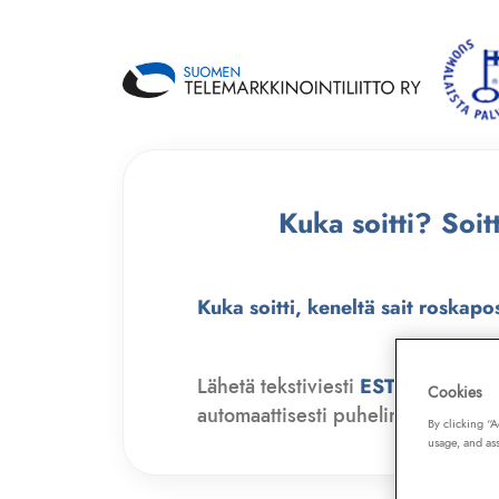
Kuka soitti? Soi
Kuka soitti, keneltä sait roskapo
Lähetä tekstiviesti
ESTO
numero
Cookies
automaattisesti puhelinmyyjien soit
By clicking “
usage, and ass