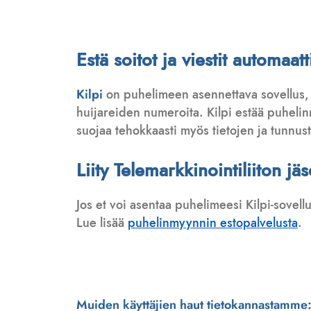
Estä soitot ja viestit automa
Kilpi
on puhelimeen asennettava sovellus,
huijareiden numeroita. Kilpi estää puhelinmy
suojaa tehokkaasti myös tietojen ja tunnus
Liity Telemarkkinointiliiton jä
Jos et voi asentaa puhelimeesi Kilpi-sovell
Lue lisää
puhelinmyynnin estopalvelusta
.
Muiden käyttäjien haut tietokannastamme