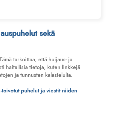
ijauspuhelut sekä
 Tämä tarkoittaa, että huijaus- ja
haitallisia tietoja, kuten linkkejä
tojen ja tunnusten kalastelulta.
toivotut puhelut ja viestit niiden