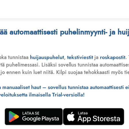
stää automaattisesti puhelinmyynti- ja hu
joka tunnistaa
huijauspuhelut
,
tekstiviestit
ja
roskapostit
.
 puhelimessasi. Lisäksi sovellus tunnistaa automaattisesti 
jo ennen kuin luet niitä. Kilpi suojaa tehokkaasti myös tie
manuaaliset haut – sovellus tunnistaa automaattisesti ei-
loituksetta ilmaisella Trial-versiolla!