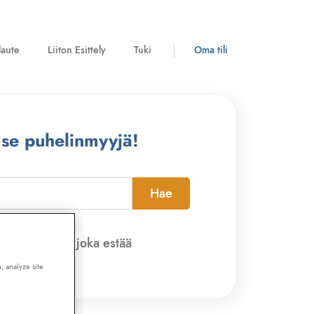
laute
Liiton Esittely
Tuki
Oma tili
 se puhelinmyyjä!
Hae
pi-sovelluksen, joka estää
, analyze site