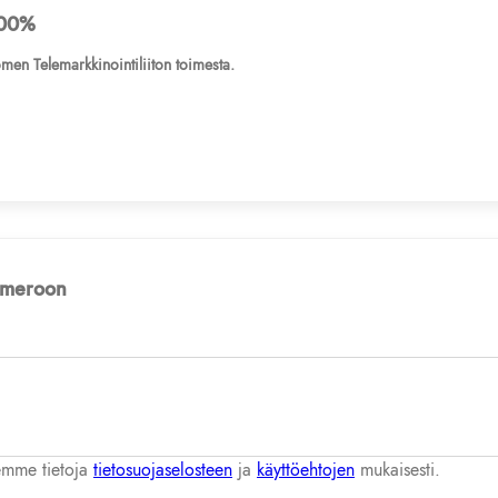
00%
men Telemarkkinointiliiton toimesta.
numeroon
lemme tietoja
tietosuojaselosteen
ja
käyttöehtojen
mukaisesti.