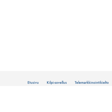
Etusivu
Kilpi-sovellus
Telemarkkinointikielto
© Suomen Telemarkkinointiliitto Ry
Tietosuojaseloste
Lataa Kilpi-sovellus