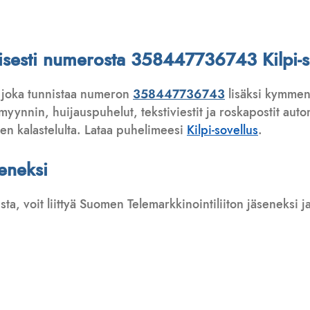
attisesti numerosta 358447736743 Kilpi-s
 joka tunnistaa numeron
358447736743
lisäksi kymmeni
ynnin, huijauspuhelut, tekstiviestit ja roskapostit automa
ten kalastelulta. Lataa puhelimeesi
Kilpi-sovellus
.
seneksi
usta, voit liittyä Suomen Telemarkkinointiliiton jäseneksi
: