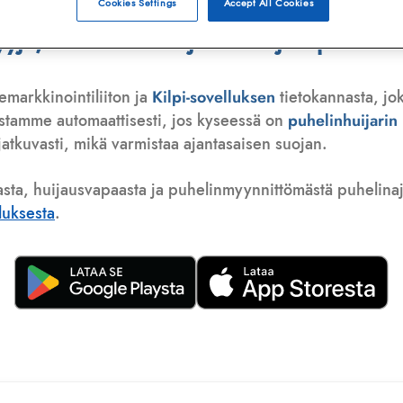
Cookies Settings
Accept All Cookies
ä, telemarkkinoija tai huijauspuhelu
emarkkinointiliiton ja
Kilpi-sovelluksen
tietokannasta, jok
istamme automaattisesti, jos kyseessä on
puhelinhuijari
atkuvasti, mikä varmistaa ajantasaisen suojan.
asta, huijausvapaasta ja puhelinmyynnittömästä puhelinajas
lluksesta
.