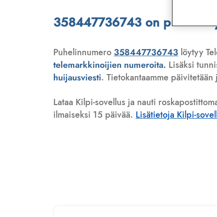
358447736743 on puhelinmyyj
Puhelinnumero
358447736743
löytyy Tel
telemarkkinoijien numeroita.
Lisäksi tunn
huijausviesti
. Tietokantaamme päivitetään j
Lataa Kilpi-sovellus ja nauti roskapostittom
ilmaiseksi 15 päivää.
Lisätietoja Kilpi-sove