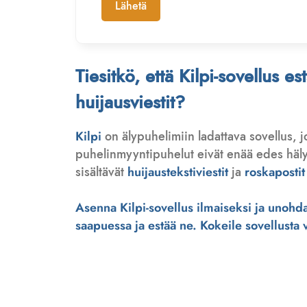
Lähetä
Tiesitkö, että Kilpi-sovellus e
huijausviestit?
Kilpi
on älypuhelimiin ladattava sovellus, 
puhelinmyyntipuhelut eivät enää edes hälytä
sisältävät
huijaustekstiviestit
ja
roskapostit
Asenna Kilpi-sovellus ilmaiseksi ja unohda 
saapuessa ja estää ne. Kokeile sovellusta ve