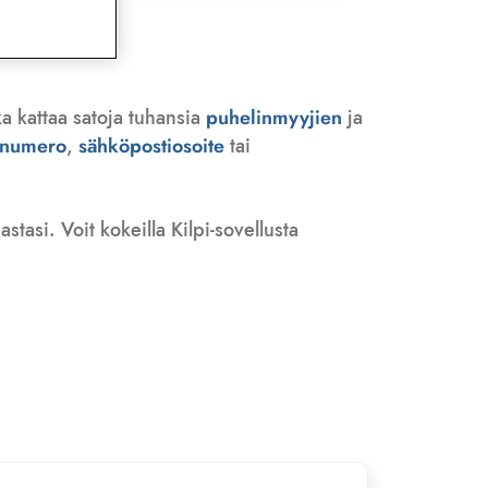
a kattaa satoja tuhansia
puhelinmyyjien
ja
n numero
,
sähköpostiosoite
tai
tasi. Voit kokeilla Kilpi-sovellusta