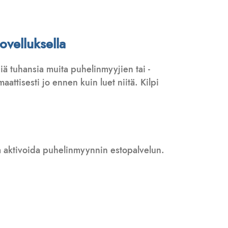
ovelluksella
ä tuhansia muita puhelinmyyjien tai -
attisesti jo ennen kuin luet niitä. Kilpi
 ja aktivoida puhelinmyynnin estopalvelun.