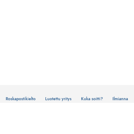
Roskapostikielto
Luotettu yritys
Kuka soitti?
Ilmianna
Käyttöehdot