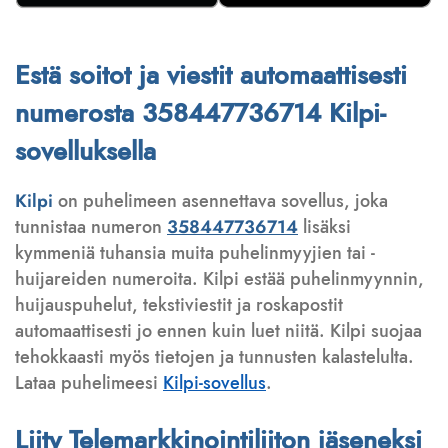
Estä soitot ja viestit automaattisesti
numerosta 358447736714 Kilpi-
sovelluksella
Kilpi
on puhelimeen asennettava sovellus, joka
tunnistaa numeron
358447736714
lisäksi
kymmeniä tuhansia muita puhelinmyyjien tai -
huijareiden numeroita. Kilpi estää puhelinmyynnin,
huijauspuhelut, tekstiviestit ja roskapostit
automaattisesti jo ennen kuin luet niitä. Kilpi suojaa
tehokkaasti myös tietojen ja tunnusten kalastelulta.
Lataa puhelimeesi
Kilpi-sovellus
.
Liity Telemarkkinointiliiton jäseneksi