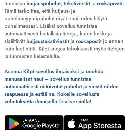
tunnistaa
huijauspuhelut
,
tekstiviestit
ja
roskapostit
.
Tämä tarkoittaa, että huijaus- ja
puhelinmyyntipuhelut eivät enää edes hälytä
puhelimessasi. Lisäksi sovellus tunnistaa
automaattisesti haitallisia tietoja, kuten linkkejä
sisältävät
huijaustekstiviestit
ja
roskapostit
jo ennen
kuin luet niitä. Kilpi suojaa tehokkaasti myös tietojen
ja tunnusten kalastelulta.
Asenna Kilpi-sovellus ilmaiseksi ja unohda
manuaaliset haut – sovellus tunnistaa
automaattisesti ei-toivotut puhelut ja viestit niiden
saapuessa ja estää ne. Kokeile sovellusta
veloituksetta ilmaisella Trial-versiolla!