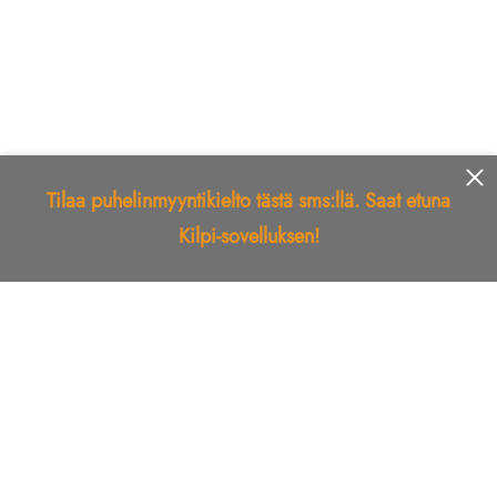
Tilaa puhelinmyyntikielto tästä sms:llä. Saat etuna
Kilpi-sovelluksen!
Etusivu
Kilpi-sovellus
Telemarkkinointikielto
Roskapostikielto
Luotettu yritys
Kuka soitti?
Ilmianna
Palaute
Liiton Esittely
Tuki
Yhteystiedot