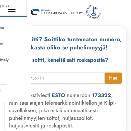
yritys
nna
Kuka soitti? Soittiko tuntematon numero,
te
tarkasta oliko se puhelinmyyjä!
Kuka soitti, keneltä sait roskapostia?
ittely
i
Hae
li
Lähetä tekstiviesti
ESTO
numeroon
173322
,
niin saat laajan telemarkkinointikiellon ja Kilpi-
sovelluksen, joka estää automaattisesti
puhelinmyyjien soitot, huijaussoitot,
huijausviestit ja roskapostit.