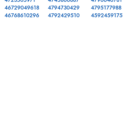
4723505971
4745866887
4790646781
46729049618
4794730429
4795177988
46768610296
4792429510
4592459175