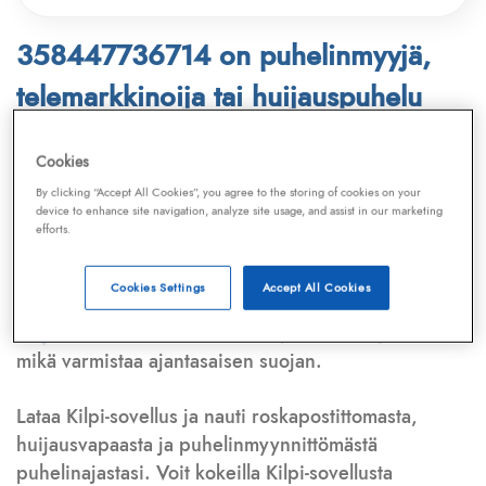
358447736714 on puhelinmyyjä,
telemarkkinoija tai huijauspuhelu
Puhelinnumero
358447736714
löytyy
Cookies
Telemarkkinointiliiton ja
Kilpi-sovelluksen
By clicking “Accept All Cookies”, you agree to the storing of cookies on your
device to enhance site navigation, analyze site usage, and assist in our marketing
tietokannasta, joka kattaa satoja tuhansia
efforts.
puhelinmyyjien
ja
telemarkkinoijien numeroita.
Lisäksi tunnistamme automaattisesti, jos kyseessä on
Cookies Settings
Accept All Cookies
puhelinhuijarin numero
,
sähköpostiosoite
tai
huijausviesti
. Tietokantaamme päivitetään jatkuvasti,
mikä varmistaa ajantasaisen suojan.
Lataa Kilpi-sovellus ja nauti roskapostittomasta,
huijausvapaasta ja puhelinmyynnittömästä
puhelinajastasi. Voit kokeilla Kilpi-sovellusta