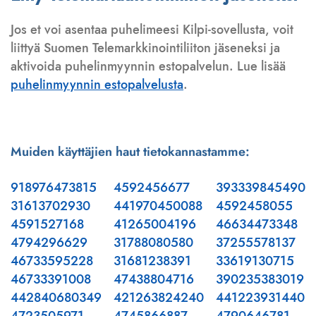
Jos et voi asentaa puhelimeesi Kilpi-sovellusta, voit
liittyä Suomen Telemarkkinointiliiton jäseneksi ja
aktivoida puhelinmyynnin estopalvelun. Lue lisää
puhelinmyynnin estopalvelusta
.
Muiden käyttäjien haut tietokannastamme:
918976473815
4592456677
393339845490
31613702930
441970450088
4592458055
4591527168
41265004196
46634473348
4794296629
31788080580
37255578137
46733595228
31681238391
33619130715
46733391008
47438804716
390235383019
442840680349
421263824240
441223931440