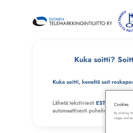
Kuka soitti? Soi
Kuka soitti, keneltä sait roskapo
Lähetä tekstiviesti
ESTO
numero
Cookies
automaattisesti puhelinmyyjien soit
By clicking “
usage, and ass