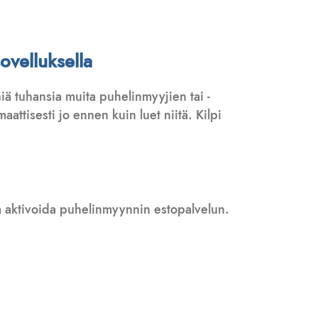
ovelluksella
ä tuhansia muita puhelinmyyjien tai -
attisesti jo ennen kuin luet niitä. Kilpi
 ja aktivoida puhelinmyynnin estopalvelun.