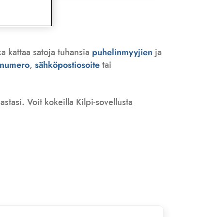
ka kattaa satoja tuhansia
puhelinmyyjien
ja
n numero
,
sähköpostiosoite
tai
tasi. Voit kokeilla Kilpi-sovellusta