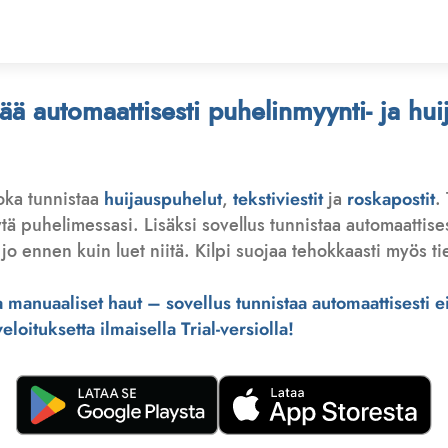
stää automaattisesti puhelinmyynti- ja hu
joka tunnistaa
huijauspuhelut
,
tekstiviestit
ja
roskapostit
.
 puhelimessasi. Lisäksi sovellus tunnistaa automaattisesti 
jo ennen kuin luet niitä. Kilpi suojaa tehokkaasti myös tie
manuaaliset haut – sovellus tunnistaa automaattisesti ei-
loituksetta ilmaisella Trial-versiolla!