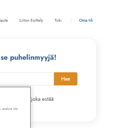
laute
Liiton Esittely
Tuki
Oma tili
 se puhelinmyyjä!
Hae
pi-sovelluksen, joka estää
, analyze site