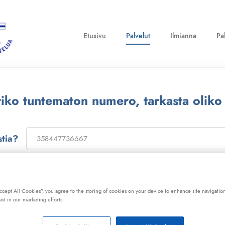
Etusivu
Palvelut
Ilmianna
Pa
ttiko tuntematon numero, tarkasta oliko
stia?
on
173322
, niin saat laajan telemarkkinointikiellon ja Kil
ot, huijaussoitot, huijausviestit ja roskapostit.
Accept All Cookies”, you agree to the storing of cookies on your device to enhance site navigation
ist in our marketing efforts.