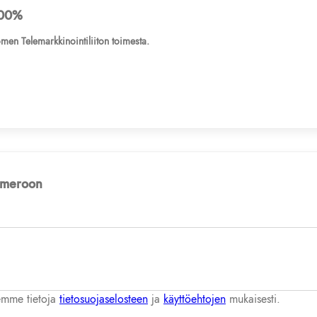
00%
men Telemarkkinointiliiton toimesta.
numeroon
lemme tietoja
tietosuojaselosteen
ja
käyttöehtojen
mukaisesti.