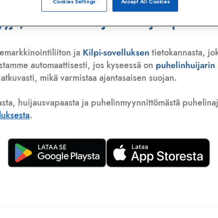
Cookies Settings
Accept All Cookies
ä, telemarkkinoija tai huijauspuhelu
emarkkinointiliiton ja
Kilpi-sovelluksen
tietokannasta, jo
istamme automaattisesti, jos kyseessä on
puhelinhuijari
atkuvasti, mikä varmistaa ajantasaisen suojan.
asta, huijausvapaasta ja puhelinmyynnittömästä puhelinajas
lluksesta
.