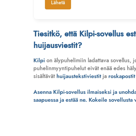
Lähetä
Tiesitkö, että Kilpi-sovellus e
huijausviestit?
Kilpi
on älypuhelimiin ladattava sovellus, 
puhelinmyyntipuhelut eivät enää edes hälytä
sisältävät
huijaustekstiviestit
ja
roskapostit
Asenna Kilpi-sovellus ilmaiseksi ja unohda 
saapuessa ja estää ne. Kokeile sovellusta ve