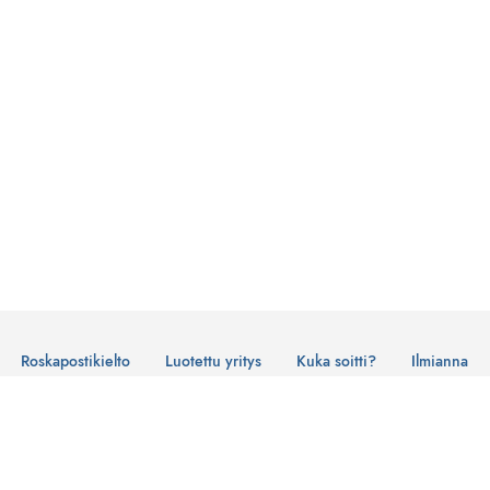
Roskapostikielto
Luotettu yritys
Kuka soitti?
Ilmianna
Käyttöehdot