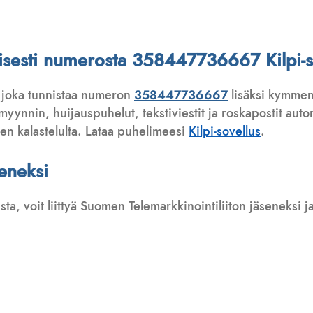
attisesti numerosta 358447736667 Kilpi-s
 joka tunnistaa numeron
358447736667
lisäksi kymmeni
ynnin, huijauspuhelut, tekstiviestit ja roskapostit automa
ten kalastelulta. Lataa puhelimeesi
Kilpi-sovellus
.
seneksi
usta, voit liittyä Suomen Telemarkkinointiliiton jäseneksi
: