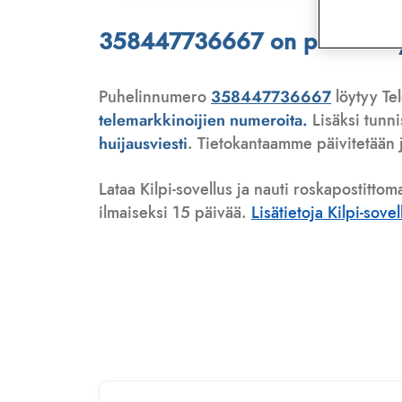
358447736667 on puhelinmyyj
Puhelinnumero
358447736667
löytyy Tel
telemarkkinoijien numeroita.
Lisäksi tunn
huijausviesti
. Tietokantaamme päivitetään j
Lataa Kilpi-sovellus ja nauti roskapostittom
ilmaiseksi 15 päivää.
Lisätietoja Kilpi-sove