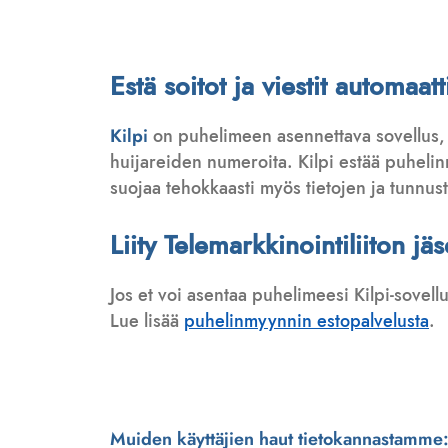
Estä soitot ja viestit automa
Kilpi
on puhelimeen asennettava sovellus,
huijareiden numeroita. Kilpi estää puhelinmy
suojaa tehokkaasti myös tietojen ja tunnus
Liity Telemarkkinointiliiton jä
Jos et voi asentaa puhelimeesi Kilpi-sovell
Lue lisää
puhelinmyynnin estopalvelusta
.
Muiden käyttäjien haut tietokannastamme