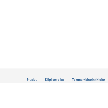
Etusivu
Kilpi-sovellus
Telemarkkinointikielto
© Suomen Telemarkkinointiliitto Ry
Tietosuojaseloste
Lataa Kilpi-sovellus