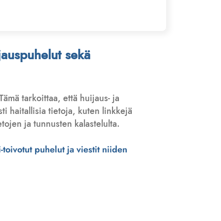
ijauspuhelut sekä
 Tämä tarkoittaa, että huijaus- ja
haitallisia tietoja, kuten linkkejä
tojen ja tunnusten kalastelulta.
toivotut puhelut ja viestit niiden