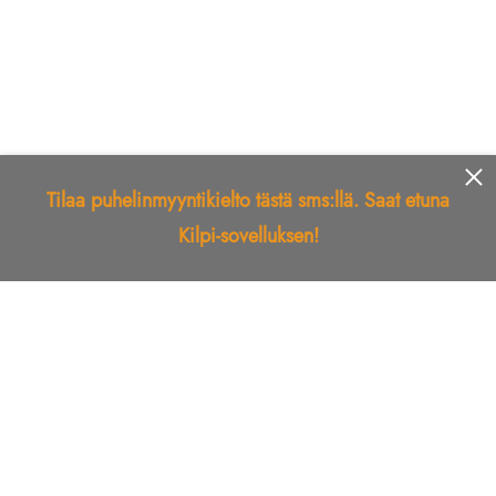
Tilaa puhelinmyyntikielto tästä sms:llä. Saat etuna
Kilpi-sovelluksen!
Etusivu
Kilpi-sovellus
Telemarkkinointikielto
Roskapostikielto
Luotettu yritys
Kuka soitti?
Ilmianna
Palaute
Liiton Esittely
Tuki
Yhteystiedot