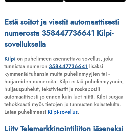
Estä soitot ja viestit automaattisesti
numerosta 358447736641 Kilpi-
sovelluksella
Kilpi
on puhelimeen asennettava sovellus, joka
tunnistaa numeron
358447736641
lisäksi
kymmeniä tuhansia muita puhelinmyyjien tai -
huijareiden numeroita. Kilpi estää puhelinmyynnin,
huijauspuhelut, tekstiviestit ja roskapostit
automaattisesti jo ennen kuin luet niitä. Kilpi suojaa
tehokkaasti myös tietojen ja tunnusten kalastelulta.
Lataa puhelimeesi
Kilpi-sovellus
.
Liity Telemarkkinointiliiton jäseneksi