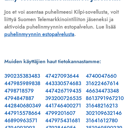
Jos et voi asentaa puhelimeesi Kilpi-sovellusta, voit
liittyä Suomen Telemarkkinointiliiton jäseneksi ja
aktivoida puhelinmyynnin estopalvelun. Lue lisää
puhelinmyynnin estopalvelusta
.
Muiden käyttäjien haut tietokannastamme:
390235383483
47427093644
4740047660
447985989838
443330574683
31622467614
4798718579
447426719435
46634473348
4794847887
393200726535
8613791967210
442840680349
441746400271
31648216213
447915578664
4799201607
302109632146
46890963571
447975431681
31641612780