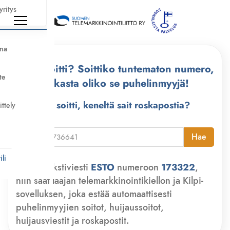
yritys
nna
Kuka soitti? Soittiko tuntematon numero,
te
tarkasta oliko se puhelinmyyjä!
Kuka soitti, keneltä sait roskapostia?
ittely
i
Hae
li
Lähetä tekstiviesti
ESTO
numeroon
173322
,
niin saat laajan telemarkkinointikiellon ja Kilpi-
sovelluksen, joka estää automaattisesti
puhelinmyyjien soitot, huijaussoitot,
huijausviestit ja roskapostit.