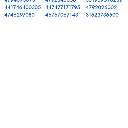
4794093093
4792846056
351969590239
441746400305
447477171795
4792026002
4746297080
46767067143
31623736500