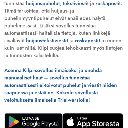
tunnistaa
huijauspuhelut
,
tekstiviestit
ja
roskapostit
.
Tämä tarkoittaa, että huijaus- ja
puhelinmyyntipuhelut eivät enää edes hälytä
puhelimessasi. Lisäksi sovellus tunnistaa
automaattisesti haitallisia tietoja, kuten linkkejä
sisältävät
huijaustekstiviestit
ja
roskapostit
jo ennen
kuin luet niitä. Kilpi suojaa tehokkaasti myös tietojen
ja tunnusten kalastelulta.
Asenna Kilpi-sovellus ilmaiseksi ja unohda
manuaaliset haut – sovellus tunnistaa
automaattisesti ei-toivotut puhelut ja viestit niiden
saapuessa ja estää ne. Kokeile sovellusta
veloituksetta ilmaisella Trial-versiolla!