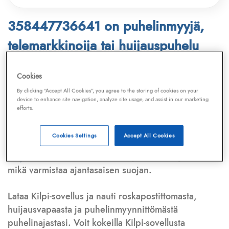
358447736641 on puhelinmyyjä,
telemarkkinoija tai huijauspuhelu
Puhelinnumero
358447736641
löytyy
Cookies
Telemarkkinointiliiton ja
Kilpi-sovelluksen
By clicking “Accept All Cookies”, you agree to the storing of cookies on your
device to enhance site navigation, analyze site usage, and assist in our marketing
tietokannasta, joka kattaa satoja tuhansia
efforts.
puhelinmyyjien
ja
telemarkkinoijien numeroita.
Lisäksi tunnistamme automaattisesti, jos kyseessä on
Cookies Settings
Accept All Cookies
puhelinhuijarin numero
,
sähköpostiosoite
tai
huijausviesti
. Tietokantaamme päivitetään jatkuvasti,
mikä varmistaa ajantasaisen suojan.
Lataa Kilpi-sovellus ja nauti roskapostittomasta,
huijausvapaasta ja puhelinmyynnittömästä
puhelinajastasi. Voit kokeilla Kilpi-sovellusta