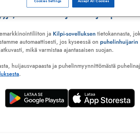
Cookies Settings
Accept All Cookies
ä, telemarkkinoija tai huijauspuhelu
emarkkinointiliiton ja
Kilpi-sovelluksen
tietokannasta, jok
istamme automaattisesti, jos kyseessä on
puhelinhuijari
atkuvasti, mikä varmistaa ajantasaisen suojan.
asta, huijausvapaasta ja puhelinmyynnittömästä puhelinajas
lluksesta
.