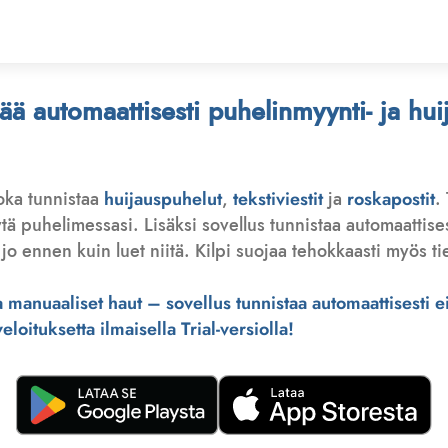
stää automaattisesti puhelinmyynti- ja hu
joka tunnistaa
huijauspuhelut
,
tekstiviestit
ja
roskapostit
.
 puhelimessasi. Lisäksi sovellus tunnistaa automaattisesti 
jo ennen kuin luet niitä. Kilpi suojaa tehokkaasti myös tie
manuaaliset haut – sovellus tunnistaa automaattisesti ei-
loituksetta ilmaisella Trial-versiolla!