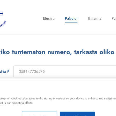
Etusivu
Palvelut
Ilmianna
Pa
ttiko tuntematon numero, tarkasta oliko
stia?
on
173322
, niin saat laajan telemarkkinointikiellon ja Kil
ot, huijaussoitot, huijausviestit ja roskapostit.
Accept All Cookies”, you agree to the storing of cookies on your device to enhance site navigation
ist in our marketing efforts.