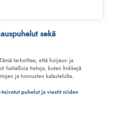
ijauspuhelut sekä
 Tämä tarkoittaa, että huijaus- ja
haitallisia tietoja, kuten linkkejä
tojen ja tunnusten kalastelulta.
toivotut puhelut ja viestit niiden