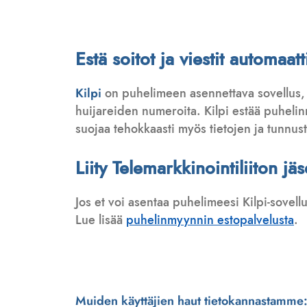
Estä soitot ja viestit automa
Kilpi
on puhelimeen asennettava sovellus,
huijareiden numeroita. Kilpi estää puhelinmy
suojaa tehokkaasti myös tietojen ja tunnus
Liity Telemarkkinointiliiton jä
Jos et voi asentaa puhelimeesi Kilpi-sovell
Lue lisää
puhelinmyynnin estopalvelusta
.
Muiden käyttäjien haut tietokannastamme