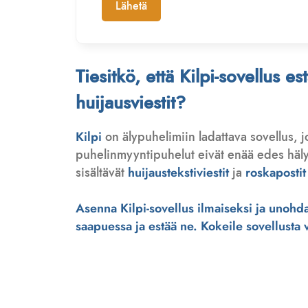
Lähetä
Tiesitkö, että Kilpi-sovellus e
huijausviestit?
Kilpi
on älypuhelimiin ladattava sovellus, 
puhelinmyyntipuhelut eivät enää edes hälytä
sisältävät
huijaustekstiviestit
ja
roskapostit
Asenna Kilpi-sovellus ilmaiseksi ja unohda 
saapuessa ja estää ne. Kokeile sovellusta ve