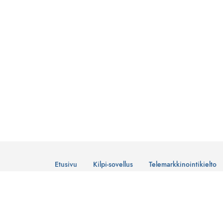
Etusivu
Kilpi-sovellus
Telemarkkinointikielto
© Suomen Telemarkkinointiliitto Ry
Tietosuojaseloste
Lataa Kilpi-sovellus