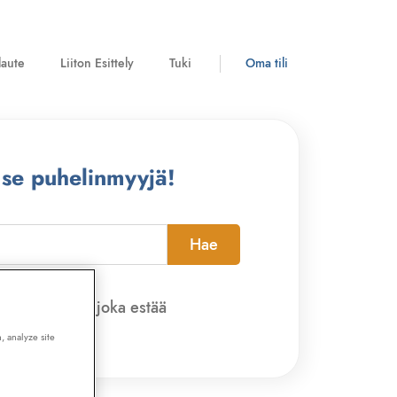
laute
Liiton Esittely
Tuki
Oma tili
 se puhelinmyyjä!
Hae
pi-sovelluksen, joka estää
, analyze site