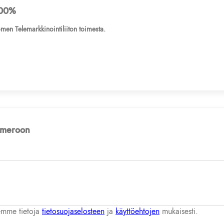
00%
men Telemarkkinointiliiton toimesta.
numeroon
lemme tietoja
tietosuojaselosteen
ja
käyttöehtojen
mukaisesti.