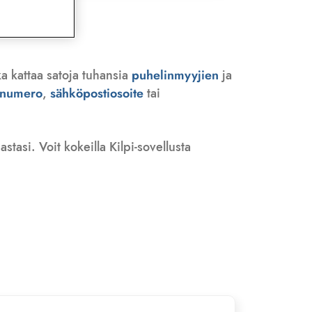
a kattaa satoja tuhansia
puhelinmyyjien
ja
n numero
,
sähköpostiosoite
tai
tasi. Voit kokeilla Kilpi-sovellusta