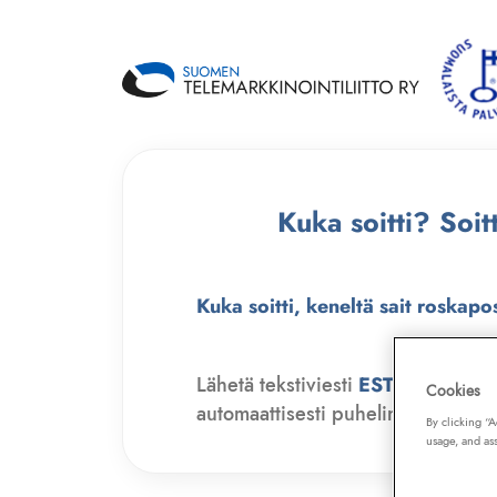
Kuka soitti? Soi
Kuka soitti, keneltä sait roskapo
Lähetä tekstiviesti
ESTO
numero
Cookies
automaattisesti puhelinmyyjien soit
By clicking “
usage, and ass