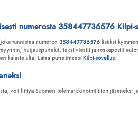
attisesti numerosta 358447736576 Kilpi-s
 joka tunnistaa numeron
358447736576
lisäksi kymmeni
ynnin, huijauspuhelut, tekstiviestit ja roskapostit automa
ten kalastelulta. Lataa puhelimeesi
Kilpi-sovellus
.
seneksi
usta, voit liittyä Suomen Telemarkkinointiliiton jäseneksi
: