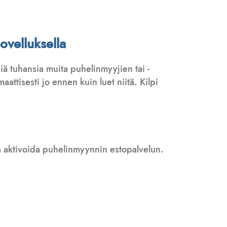
ovelluksella
ä tuhansia muita puhelinmyyjien tai -
attisesti jo ennen kuin luet niitä. Kilpi
 ja aktivoida puhelinmyynnin estopalvelun.