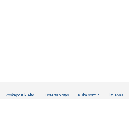
Roskapostikielto
Luotettu yritys
Kuka soitti?
Ilmianna
Käyttöehdot