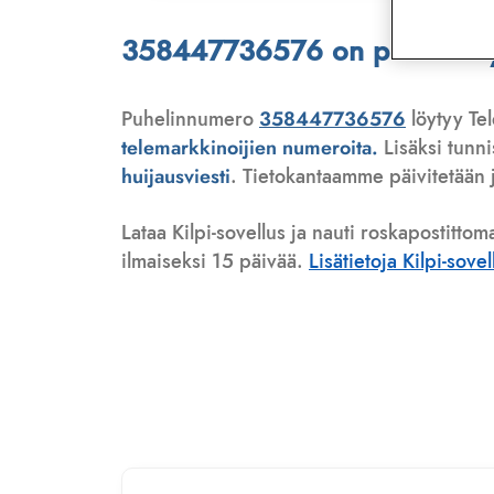
358447736576 on puhelinmyyj
Puhelinnumero
358447736576
löytyy Tel
telemarkkinoijien numeroita.
Lisäksi tunn
huijausviesti
. Tietokantaamme päivitetään j
Lataa Kilpi-sovellus ja nauti roskapostittom
ilmaiseksi 15 päivää.
Lisätietoja Kilpi-sove