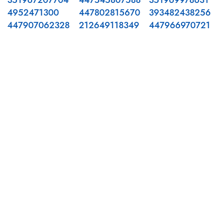
351967207704
447545807588
351969978631
4952471300
447802815670
393482438256
447907062328
212649118349
447966970721