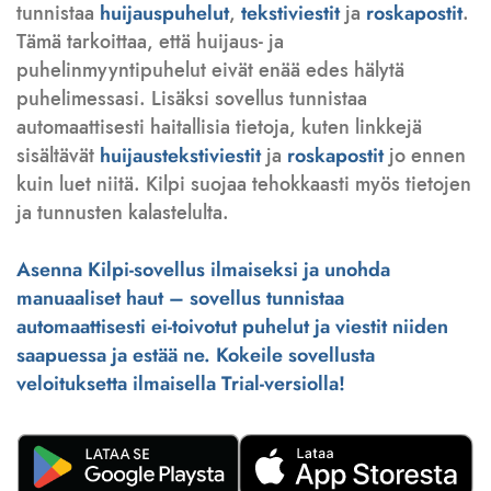
tunnistaa
huijauspuhelut
,
tekstiviestit
ja
roskapostit
.
Tämä tarkoittaa, että huijaus- ja
puhelinmyyntipuhelut eivät enää edes hälytä
puhelimessasi. Lisäksi sovellus tunnistaa
automaattisesti haitallisia tietoja, kuten linkkejä
sisältävät
huijaustekstiviestit
ja
roskapostit
jo ennen
kuin luet niitä. Kilpi suojaa tehokkaasti myös tietojen
ja tunnusten kalastelulta.
Asenna Kilpi-sovellus ilmaiseksi ja unohda
manuaaliset haut – sovellus tunnistaa
automaattisesti ei-toivotut puhelut ja viestit niiden
saapuessa ja estää ne. Kokeile sovellusta
veloituksetta ilmaisella Trial-versiolla!