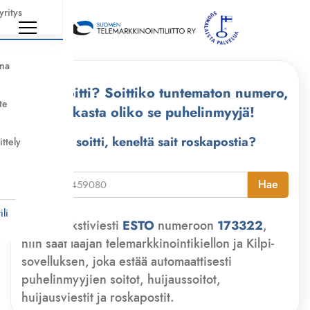
yritys
nna
Kuka soitti? Soittiko tuntematon numero,
te
tarkasta oliko se puhelinmyyjä!
Kuka soitti, keneltä sait roskapostia?
ittely
i
Hae
li
Lähetä tekstiviesti
ESTO
numeroon
173322
,
niin saat laajan telemarkkinointikiellon ja Kilpi-
sovelluksen, joka estää automaattisesti
puhelinmyyjien soitot, huijaussoitot,
huijausviestit ja roskapostit.