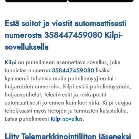
Estä soitot ja viestit automaattisesti
numerosta 358447459080 Kilpi-
sovelluksella
Kilpi
on puhelimeen asennettava sovellus, joka
tunnistaa numeron
358447459080
lisäksi
kymmeniä tuhansia muita puhelinmyyjien tai -
huijareiden numeroita. Kilpi estää puhelinmyynnin,
huijauspuhelut, tekstiviestit ja roskapostit
automaattisesti jo ennen kuin luet niitä. Kilpi suojaa
tehokkaasti myös tietojen ja tunnusten kalastelulta.
Lataa puhelimeesi
Kilpi-sovellus
.
Liity Telemarkkinointiliiton jäseneksi