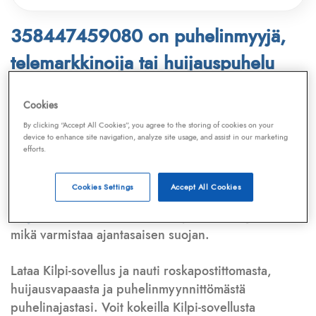
358447459080 on puhelinmyyjä,
telemarkkinoija tai huijauspuhelu
Puhelinnumero
358447459080
löytyy
Cookies
Telemarkkinointiliiton ja
Kilpi-sovelluksen
By clicking “Accept All Cookies”, you agree to the storing of cookies on your
device to enhance site navigation, analyze site usage, and assist in our marketing
tietokannasta, joka kattaa satoja tuhansia
efforts.
puhelinmyyjien
ja
telemarkkinoijien numeroita.
Lisäksi tunnistamme automaattisesti, jos kyseessä on
Cookies Settings
Accept All Cookies
puhelinhuijarin numero
,
sähköpostiosoite
tai
huijausviesti
. Tietokantaamme päivitetään jatkuvasti,
mikä varmistaa ajantasaisen suojan.
Lataa Kilpi-sovellus ja nauti roskapostittomasta,
huijausvapaasta ja puhelinmyynnittömästä
puhelinajastasi. Voit kokeilla Kilpi-sovellusta