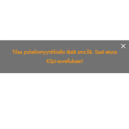
Tilaa puhelinmyyntikielto tästä sms:llä. Saat etuna
Kilpi-sovelluksen!
Etusivu
Kilpi-sovellus
Telemarkkinointikielto
Roskapostikielto
Luotettu yritys
Kuka soitti?
Ilmianna
Palaute
Liiton Esittely
Tuki
Yhteystiedot