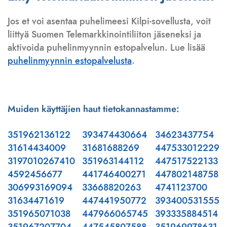
Jos et voi asentaa puhelimeesi Kilpi-sovellusta, voit
liittyä Suomen Telemarkkinointiliiton jäseneksi ja
aktivoida puhelinmyynnin estopalvelun. Lue lisää
puhelinmyynnin estopalvelusta
.
Muiden käyttäjien haut tietokannastamme:
351962136122
393474430664
34623437754
31614434009
31681688269
447533012229
3197010267410
351963144112
447517522133
4592456677
441746400271
447802148758
306993169094
33668820263
4741123700
31634471619
447441950772
393400531555
351965071038
447966065745
393335884514