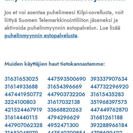
Jos et voi asentaa puhelimeesi Kilpi-sovellusta, voit
liittyä Suomen Telemarkkinointiliiton jäseneksi ja
aktivoida puhelinmyynnin estopalvelun. Lue lisää
puhelinmyynnin estopalvelusta
.
Muiden käyttäjien haut tietokannastamme:
31631653025
447593500690
393337907634
31614933688
31654396669
447732296920
447441950772
447903732206
31615435283
3224100803
31617032138
351968397575
421524467919
33668820263
447449762870
31614440115
4794296629
31681261188
447907062328
4952471300
393288966184