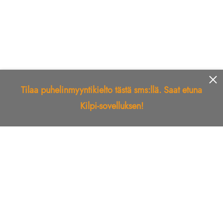
Tilaa puhelinmyyntikielto tästä sms:llä. Saat etuna
Kilpi-sovelluksen!
Etusivu
Kilpi-sovellus
Telemarkkinointikielto
Roskapostikielto
Luotettu yritys
Kuka soitti?
Ilmianna
Palaute
Liiton Esittely
Tuki
Yhteystiedot