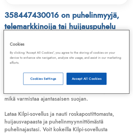
358447430016 on puhelinmyyjä,
telemarkkinoija tai huijauspuhelu
Puhelinnumero
358447430016
löytyy
Cookies
Telemarkkinointiliiton ja
Kilpi-sovelluksen
By clicking “Accept All Cookies”, you agree to the storing of cookies on your
device to enhance site navigation, analyze site usage, and assist in our marketing
tietokannasta, joka kattaa satoja tuhansia
efforts.
puhelinmyyjien
ja
telemarkkinoijien numeroita.
Lisäksi tunnistamme automaattisesti, jos kyseessä on
Cookies Settings
Accept All Cookies
puhelinhuijarin numero
,
sähköpostiosoite
tai
huijausviesti
. Tietokantaamme päivitetään jatkuvasti,
mikä varmistaa ajantasaisen suojan.
Lataa Kilpi-sovellus ja nauti roskapostittomasta,
huijausvapaasta ja puhelinmyynnittömästä
puhelinajastasi. Voit kokeilla Kilpi-sovellusta