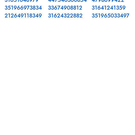
31651048979
447540300854
4798699422
351966973834
33674908812
31641241359
212649118349
31624322882
351965033497