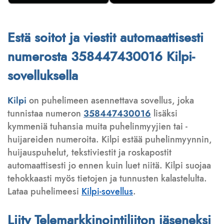
Estä soitot ja viestit automaattisesti
numerosta 358447430016 Kilpi-
sovelluksella
Kilpi
on puhelimeen asennettava sovellus, joka
tunnistaa numeron
358447430016
lisäksi
kymmeniä tuhansia muita puhelinmyyjien tai -
huijareiden numeroita. Kilpi estää puhelinmyynnin,
huijauspuhelut, tekstiviestit ja roskapostit
automaattisesti jo ennen kuin luet niitä. Kilpi suojaa
tehokkaasti myös tietojen ja tunnusten kalastelulta.
Lataa puhelimeesi
Kilpi-sovellus
.
Liity Telemarkkinointiliiton jäseneksi