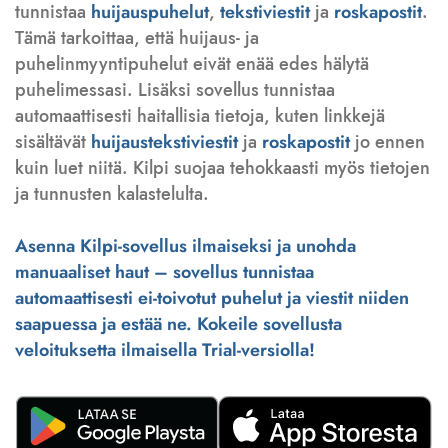
tunnistaa
huijauspuhelut
,
tekstiviestit
ja
roskapostit
.
Tämä tarkoittaa, että huijaus- ja
puhelinmyyntipuhelut eivät enää edes hälytä
puhelimessasi. Lisäksi sovellus tunnistaa
automaattisesti haitallisia tietoja, kuten linkkejä
sisältävät
huijaustekstiviestit
ja
roskapostit
jo ennen
kuin luet niitä. Kilpi suojaa tehokkaasti myös tietojen
ja tunnusten kalastelulta.
Asenna Kilpi-sovellus ilmaiseksi ja unohda
manuaaliset haut – sovellus tunnistaa
automaattisesti ei-toivotut puhelut ja viestit niiden
saapuessa ja estää ne. Kokeile sovellusta
veloituksetta ilmaisella Trial-versiolla!