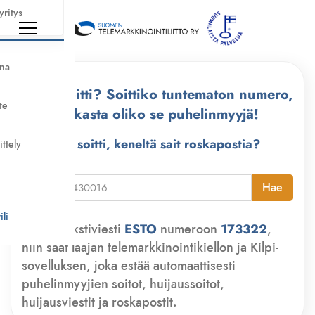
yritys
nna
Kuka soitti? Soittiko tuntematon numero,
te
tarkasta oliko se puhelinmyyjä!
Kuka soitti, keneltä sait roskapostia?
ittely
i
Hae
li
Lähetä tekstiviesti
ESTO
numeroon
173322
,
niin saat laajan telemarkkinointikiellon ja Kilpi-
sovelluksen, joka estää automaattisesti
puhelinmyyjien soitot, huijaussoitot,
huijausviestit ja roskapostit.