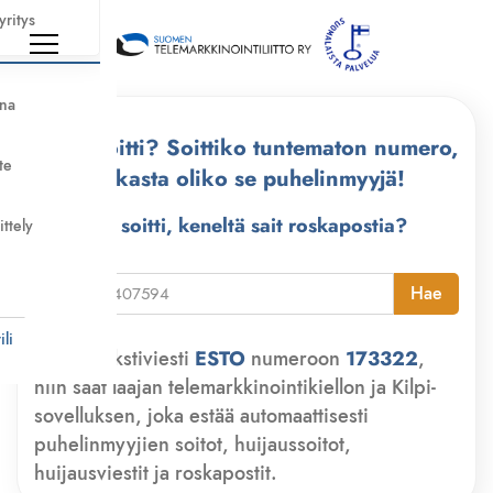
yritys
nna
Kuka soitti? Soittiko tuntematon numero,
te
tarkasta oliko se puhelinmyyjä!
Kuka soitti, keneltä sait roskapostia?
ittely
i
Hae
li
Lähetä tekstiviesti
ESTO
numeroon
173322
,
niin saat laajan telemarkkinointikiellon ja Kilpi-
sovelluksen, joka estää automaattisesti
puhelinmyyjien soitot, huijaussoitot,
huijausviestit ja roskapostit.