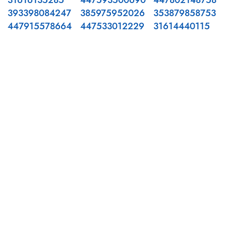
31616135285
447593500690
447802148758
393398084247
385975952026
353879858753
447915578664
447533012229
31614440115