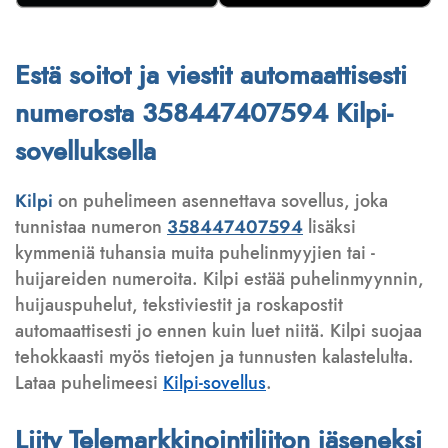
Estä soitot ja viestit automaattisesti
numerosta 358447407594 Kilpi-
sovelluksella
Kilpi
on puhelimeen asennettava sovellus, joka
tunnistaa numeron
358447407594
lisäksi
kymmeniä tuhansia muita puhelinmyyjien tai -
huijareiden numeroita. Kilpi estää puhelinmyynnin,
huijauspuhelut, tekstiviestit ja roskapostit
automaattisesti jo ennen kuin luet niitä. Kilpi suojaa
tehokkaasti myös tietojen ja tunnusten kalastelulta.
Lataa puhelimeesi
Kilpi-sovellus
.
Liity Telemarkkinointiliiton jäseneksi