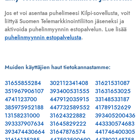
Jos et voi asentaa puhelimeesi Kilpi-sovellusta, voit
liittyä Suomen Telemarkkinointiliiton jäseneksi ja
aktivoida puhelinmyynnin estopalvelun. Lue lisää
puhelinmyynnin estopalvelusta
.
Muiden käyttäjien haut tietokannastamme:
31655855284
302112341408
31621531087
351967906107
393400531555
31631653025
4741123700
447912035915
33148533187
385975952188
447732589552
41789152629
13158231000
31624322882
393405200436
393337907634
31645829222
443330574683
393474430664
31647876574
441746400305