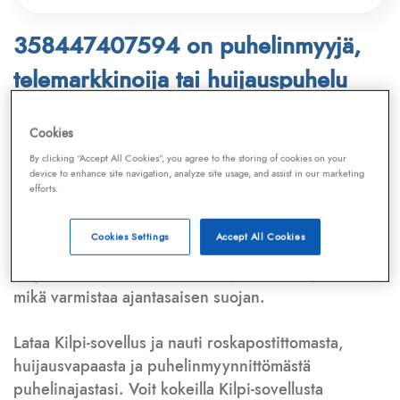
358447407594 on puhelinmyyjä,
telemarkkinoija tai huijauspuhelu
Puhelinnumero
358447407594
löytyy
Cookies
Telemarkkinointiliiton ja
Kilpi-sovelluksen
By clicking “Accept All Cookies”, you agree to the storing of cookies on your
device to enhance site navigation, analyze site usage, and assist in our marketing
tietokannasta, joka kattaa satoja tuhansia
efforts.
puhelinmyyjien
ja
telemarkkinoijien numeroita.
Lisäksi tunnistamme automaattisesti, jos kyseessä on
Cookies Settings
Accept All Cookies
puhelinhuijarin numero
,
sähköpostiosoite
tai
huijausviesti
. Tietokantaamme päivitetään jatkuvasti,
mikä varmistaa ajantasaisen suojan.
Lataa Kilpi-sovellus ja nauti roskapostittomasta,
huijausvapaasta ja puhelinmyynnittömästä
puhelinajastasi. Voit kokeilla Kilpi-sovellusta