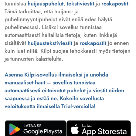
tunnistaa
huijauspuhelut
,
tekstiviestit
ja
roskapostit
.
Tämä tarkoittaa, että huijaus- ja
puhelinmyyntipuhelut eivät enää edes hälytä
puhelimessasi. Lisäksi sovellus tunnistaa
automaattisesti haitallisia tietoja, kuten linkkejä
sisältävät
huijaustekstiviestit
ja
roskapostit
jo ennen
kuin luet niitä. Kilpi suojaa tehokkaasti myös tietojen
ja tunnusten kalastelulta.
Asenna Kilpi-sovellus ilmaiseksi ja unohda
manuaaliset haut – sovellus tunnistaa
automaattisesti ei-toivotut puhelut ja viestit niiden
saapuessa ja estää ne. Kokeile sovellusta
veloituksetta ilmaisella Trial-versiolla!