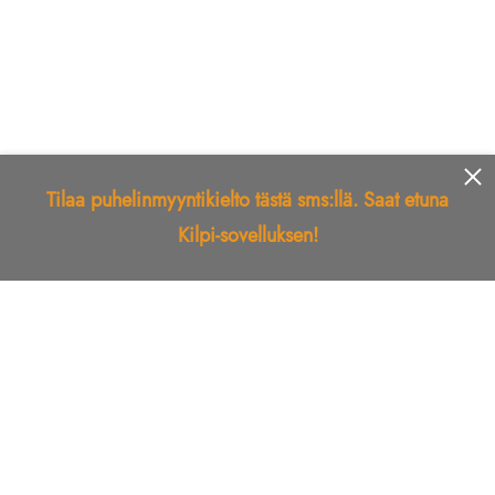
Tilaa puhelinmyyntikielto tästä sms:llä. Saat etuna
Kilpi-sovelluksen!
Etusivu
Kilpi-sovellus
Telemarkkinointikielto
Roskapostikielto
Luotettu yritys
Kuka soitti?
Ilmianna
Palaute
Liiton Esittely
Tuki
Yhteystiedot