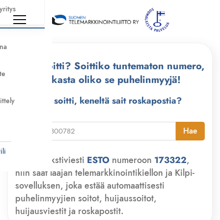
yritys
nna
Kuka soitti? Soittiko tuntematon numero,
te
tarkasta oliko se puhelinmyyjä!
Kuka soitti, keneltä sait roskapostia?
ittely
i
Hae
li
Lähetä tekstiviesti
ESTO
numeroon
173322
,
niin saat laajan telemarkkinointikiellon ja Kilpi-
sovelluksen, joka estää automaattisesti
puhelinmyyjien soitot, huijaussoitot,
huijausviestit ja roskapostit.