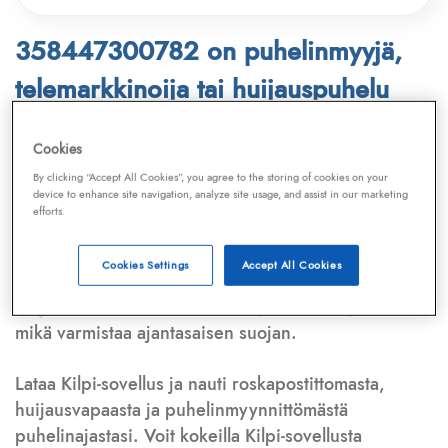
358447300782 on puhelinmyyjä,
telemarkkinoija tai huijauspuhelu
Puhelinnumero
358447300782
löytyy
Cookies
Telemarkkinointiliiton ja
Kilpi-sovelluksen
By clicking “Accept All Cookies”, you agree to the storing of cookies on your
device to enhance site navigation, analyze site usage, and assist in our marketing
tietokannasta, joka kattaa satoja tuhansia
efforts.
puhelinmyyjien
ja
telemarkkinoijien numeroita.
Lisäksi tunnistamme automaattisesti, jos kyseessä on
Cookies Settings
Accept All Cookies
puhelinhuijarin numero
,
sähköpostiosoite
tai
huijausviesti
. Tietokantaamme päivitetään jatkuvasti,
mikä varmistaa ajantasaisen suojan.
Lataa Kilpi-sovellus ja nauti roskapostittomasta,
huijausvapaasta ja puhelinmyynnittömästä
puhelinajastasi. Voit kokeilla Kilpi-sovellusta