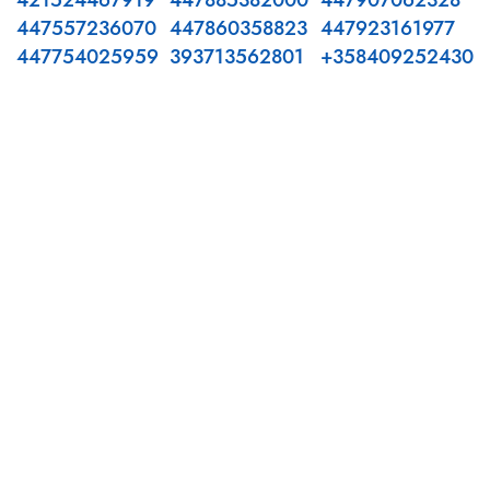
421524467919
447885382000
447907062328
447557236070
447860358823
447923161977
447754025959
393713562801
+358409252430