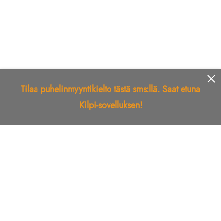
Tilaa puhelinmyyntikielto tästä sms:llä. Saat etuna
Kilpi-sovelluksen!
Etusivu
Kilpi-sovellus
Telemarkkinointikielto
Roskapostikielto
Luotettu yritys
Kuka soitti?
Ilmianna
Palaute
Liiton Esittely
Tuki
Yhteystiedot