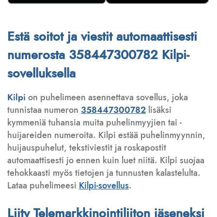
Estä soitot ja viestit automaattisesti
numerosta 358447300782 Kilpi-
sovelluksella
Kilpi
on puhelimeen asennettava sovellus, joka
tunnistaa numeron
358447300782
lisäksi
kymmeniä tuhansia muita puhelinmyyjien tai -
huijareiden numeroita. Kilpi estää puhelinmyynnin,
huijauspuhelut, tekstiviestit ja roskapostit
automaattisesti jo ennen kuin luet niitä. Kilpi suojaa
tehokkaasti myös tietojen ja tunnusten kalastelulta.
Lataa puhelimeesi
Kilpi-sovellus
.
Liity Telemarkkinointiliiton jäseneksi