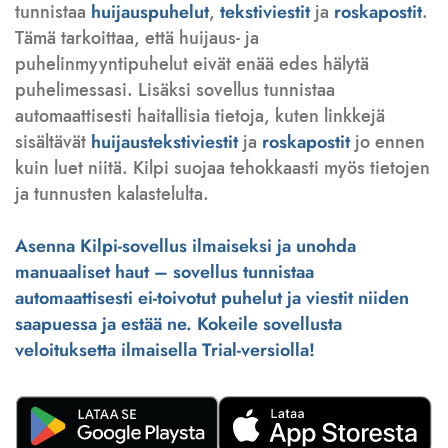
tunnistaa
huijauspuhelut
,
tekstiviestit
ja
roskapostit
.
Tämä tarkoittaa, että huijaus- ja
puhelinmyyntipuhelut eivät enää edes hälytä
puhelimessasi. Lisäksi sovellus tunnistaa
automaattisesti haitallisia tietoja, kuten linkkejä
sisältävät
huijaustekstiviestit
ja
roskapostit
jo ennen
kuin luet niitä. Kilpi suojaa tehokkaasti myös tietojen
ja tunnusten kalastelulta.
Asenna Kilpi-sovellus ilmaiseksi ja unohda
manuaaliset haut – sovellus tunnistaa
automaattisesti ei-toivotut puhelut ja viestit niiden
saapuessa ja estää ne. Kokeile sovellusta
veloituksetta ilmaisella Trial-versiolla!