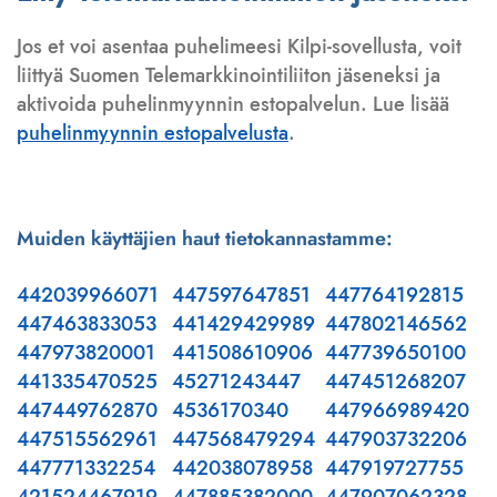
Jos et voi asentaa puhelimeesi Kilpi-sovellusta, voit
liittyä Suomen Telemarkkinointiliiton jäseneksi ja
aktivoida puhelinmyynnin estopalvelun. Lue lisää
puhelinmyynnin estopalvelusta
.
Muiden käyttäjien haut tietokannastamme:
442039966071
447597647851
447764192815
447463833053
441429429989
447802146562
447973820001
441508610906
447739650100
441335470525
45271243447
447451268207
447449762870
4536170340
447966989420
447515562961
447568479294
447903732206
447771332254
442038078958
447919727755