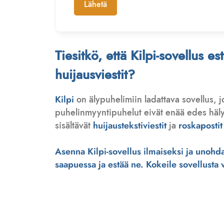
Lähetä
Tiesitkö, että Kilpi-sovellus e
huijausviestit?
Kilpi
on älypuhelimiin ladattava sovellus, 
puhelinmyyntipuhelut eivät enää edes hälytä
sisältävät
huijaustekstiviestit
ja
roskapostit
Asenna Kilpi-sovellus ilmaiseksi ja unohda 
saapuessa ja estää ne. Kokeile sovellusta ve