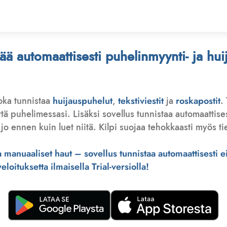
stää automaattisesti puhelinmyynti- ja hu
joka tunnistaa
huijauspuhelut
,
tekstiviestit
ja
roskapostit
.
 puhelimessasi. Lisäksi sovellus tunnistaa automaattisesti 
jo ennen kuin luet niitä. Kilpi suojaa tehokkaasti myös tie
manuaaliset haut – sovellus tunnistaa automaattisesti ei-
loituksetta ilmaisella Trial-versiolla!