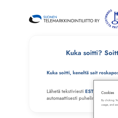
Kuka soitti? Soi
Kuka soitti, keneltä sait roskapo
Lähetä tekstiviesti
ESTO
numero
Cookies
automaattisesti puhelinmyyjien soit
By clicking “
usage, and ass