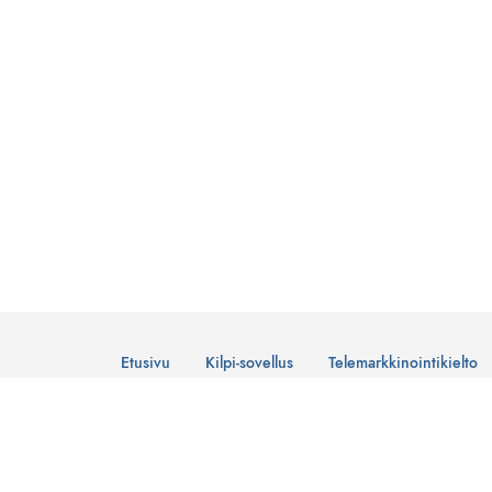
Etusivu
Kilpi-sovellus
Telemarkkinointikielto
© Suomen Telemarkkinointiliitto Ry
Tietosuojaseloste
Lataa Kilpi-sovellus