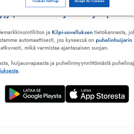
Cookies Settings
Accept All Cookies
ä, telemarkkinoija tai huijauspuhelu
lemarkkinointiliiton ja
Kilpi-sovelluksen
tietokannasta, jo
istamme automaattisesti, jos kyseessä on
puhelinhuijari
atkuvasti, mikä varmistaa ajantasaisen suojan.
asta, huijausvapaasta ja puhelinmyynnittömästä puhelinajas
lluksesta
.