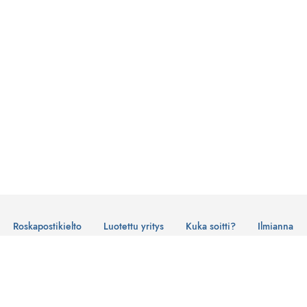
Roskapostikielto
Luotettu yritys
Kuka soitti?
Ilmianna
Käyttöehdot