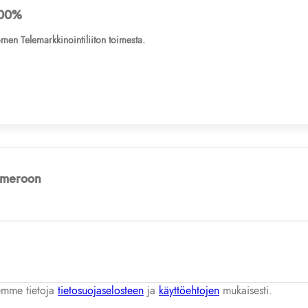
00%
men Telemarkkinointiliiton toimesta.
numeroon
lemme tietoja
tietosuojaselosteen
ja
käyttöehtojen
mukaisesti.