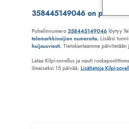
358445149046 on puhelinmyyj
Puhelinnumero
358445149046
löytyy Te
telemarkkinoijien numeroita.
Lisäksi tunn
huijausviesti
. Tietokantaamme päivitetään j
Lataa Kilpi-sovellus ja nauti roskapostittom
ilmaiseksi 15 päivää.
Lisätietoja Kilpi-sove