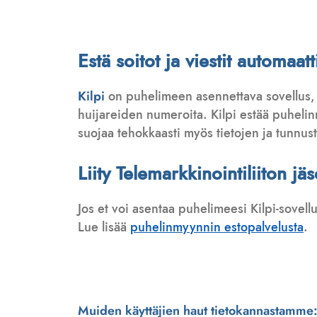
Estä soitot ja viestit automa
Kilpi
on puhelimeen asennettava sovellus,
huijareiden numeroita. Kilpi estää puhelinmy
suojaa tehokkaasti myös tietojen ja tunnus
Liity Telemarkkinointiliiton jä
Jos et voi asentaa puhelimeesi Kilpi-sovell
Lue lisää
puhelinmyynnin estopalvelusta
.
Muiden käyttäjien haut tietokannastamme