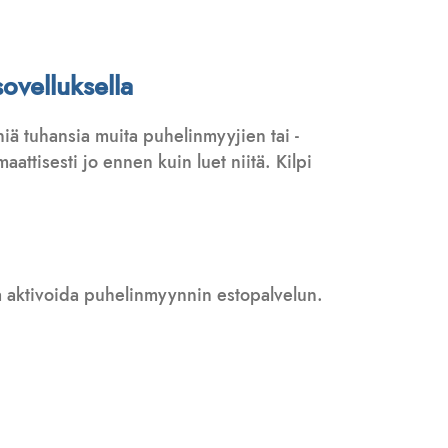
ovelluksella
iä tuhansia muita puhelinmyyjien tai -
attisesti jo ennen kuin luet niitä. Kilpi
 ja aktivoida puhelinmyynnin estopalvelun.