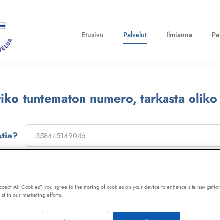
Etusivu
Palvelut
Ilmianna
Pa
ttiko tuntematon numero, tarkasta oliko
stia?
on
173322
, niin saat laajan telemarkkinointikiellon ja Kil
ot, huijaussoitot, huijausviestit ja roskapostit.
Accept All Cookies”, you agree to the storing of cookies on your device to enhance site navigation
ist in our marketing efforts.