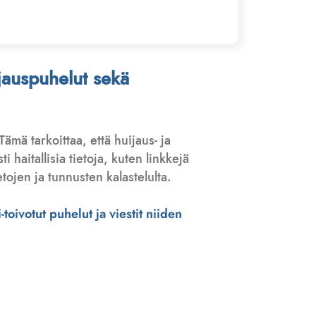
ijauspuhelut sekä
 Tämä tarkoittaa, että huijaus- ja
haitallisia tietoja, kuten linkkejä
tojen ja tunnusten kalastelulta.
toivotut puhelut ja viestit niiden