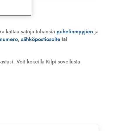
ka kattaa satoja tuhansia
puhelinmyyjien
ja
n numero
,
sähköpostiosoite
tai
tasi. Voit kokeilla Kilpi-sovellusta