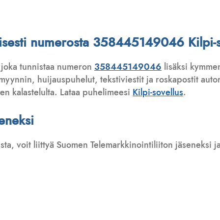
attisesti numerosta 358445149046 Kilpi-s
 joka tunnistaa numeron
358445149046
lisäksi kymmen
ynnin, huijauspuhelut, tekstiviestit ja roskapostit automa
ten kalastelulta. Lataa puhelimeesi
Kilpi-sovellus
.
seneksi
usta, voit liittyä Suomen Telemarkkinointiliiton jäseneksi
: