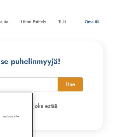
laute
Liiton Esittely
Tuki
Oma tili
 se puhelinmyyjä!
Hae
pi-sovelluksen, joka estää
, analyze site