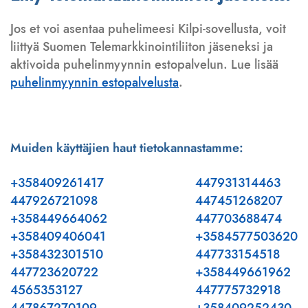
Jos et voi asentaa puhelimeesi Kilpi-sovellusta, voit
liittyä Suomen Telemarkkinointiliiton jäseneksi ja
aktivoida puhelinmyynnin estopalvelun. Lue lisää
puhelinmyynnin estopalvelusta
.
Muiden käyttäjien haut tietokannastamme:
+358409261417
447931314463
447926721098
447451268207
+358449664062
447703688474
+358409406041
+3584577503620
+358432301510
447733154518
447723620722
+358449661962
4565353127
447775732918