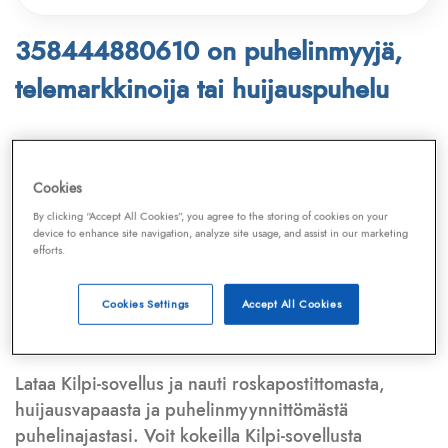
358444880610 on puhelinmyyjä,
telemarkkinoija tai huijauspuhelu
Puhelinnumero
358444880610
löytyy
Telemarkkinointiliiton ja
Kilpi-sovelluksen
Cookies
tietokannasta, joka kattaa satoja tuhansia
By clicking “Accept All Cookies”, you agree to the storing of cookies on your
puhelinmyyjien
ja
telemarkkinoijien numeroita.
device to enhance site navigation, analyze site usage, and assist in our marketing
efforts.
Lisäksi tunnistamme automaattisesti, jos kyseessä on
puhelinhuijarin numero
,
sähköpostiosoite
tai
huijausviesti
. Tietokantaamme päivitetään jatkuvasti,
Cookies Settings
Accept All Cookies
mikä varmistaa ajantasaisen suojan.
Lataa Kilpi-sovellus ja nauti roskapostittomasta,
huijausvapaasta ja puhelinmyynnittömästä
puhelinajastasi. Voit kokeilla Kilpi-sovellusta