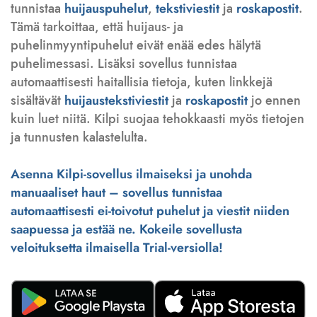
tunnistaa
huijauspuhelut
,
tekstiviestit
ja
roskapostit
.
Tämä tarkoittaa, että huijaus- ja
puhelinmyyntipuhelut eivät enää edes hälytä
puhelimessasi. Lisäksi sovellus tunnistaa
automaattisesti haitallisia tietoja, kuten linkkejä
sisältävät
huijaustekstiviestit
ja
roskapostit
jo ennen
kuin luet niitä. Kilpi suojaa tehokkaasti myös tietojen
ja tunnusten kalastelulta.
Asenna Kilpi-sovellus ilmaiseksi ja unohda
manuaaliset haut – sovellus tunnistaa
automaattisesti ei-toivotut puhelut ja viestit niiden
saapuessa ja estää ne. Kokeile sovellusta
veloituksetta ilmaisella Trial-versiolla!