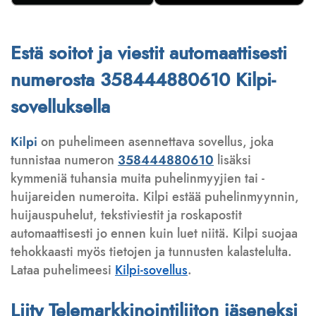
Estä soitot ja viestit automaattisesti
numerosta 358444880610 Kilpi-
sovelluksella
Kilpi
on puhelimeen asennettava sovellus, joka
tunnistaa numeron
358444880610
lisäksi
kymmeniä tuhansia muita puhelinmyyjien tai -
huijareiden numeroita. Kilpi estää puhelinmyynnin,
huijauspuhelut, tekstiviestit ja roskapostit
automaattisesti jo ennen kuin luet niitä. Kilpi suojaa
tehokkaasti myös tietojen ja tunnusten kalastelulta.
Lataa puhelimeesi
Kilpi-sovellus
.
Liity Telemarkkinointiliiton jäseneksi