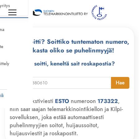
yritys
nna
Kuka soitti? Soittiko tuntematon numero,
te
tarkasta oliko se puhelinmyyjä!
Kuka soitti, keneltä sait roskapostia?
ittely
i
Hae
li
Lähetä tekstiviesti
ESTO
numeroon
173322
,
niin saat laajan telemarkkinointikiellon ja Kilpi-
sovelluksen, joka estää automaattisesti
puhelinmyyjien soitot, huijaussoitot,
huijausviestit ja roskapostit.