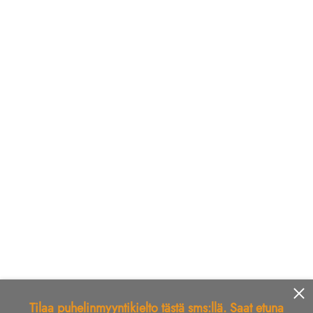
Tilaa puhelinmyyntikielto tästä sms:llä. Saat etuna