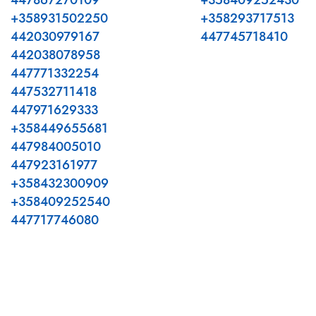
447867270109
+358409252430
+358931502250
+358293717513
442030979167
447745718410
442038078958
447771332254
447532711418
447971629333
+358449655681
447984005010
447923161977
+358432300909
+358409252540
447717746080