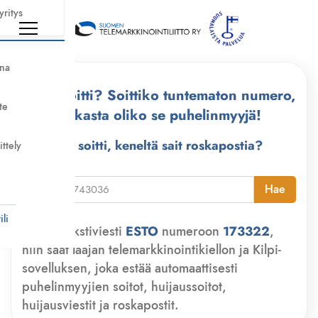
yritys
nna
Kuka soitti? Soittiko tuntematon numero,
te
tarkasta oliko se puhelinmyyjä!
Kuka soitti, keneltä sait roskapostia?
ittely
i
Hae
li
Lähetä tekstiviesti
ESTO
numeroon
173322
,
niin saat laajan telemarkkinointikiellon ja Kilpi-
sovelluksen, joka estää automaattisesti
puhelinmyyjien soitot, huijaussoitot,
huijausviestit ja roskapostit.