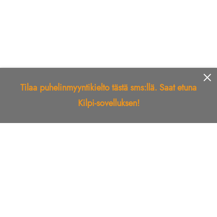
Tilaa puhelinmyyntikielto tästä sms:llä. Saat etuna
Kilpi-sovelluksen!
Etusivu
Kilpi-sovellus
Telemarkkinointikielto
Roskapostikielto
Luotettu yritys
Kuka soitti?
Ilmianna
Palaute
Liiton Esittely
Tuki
Yhteystiedot