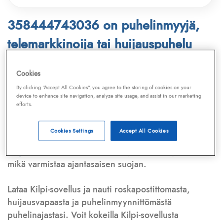
358444743036 on puhelinmyyjä,
telemarkkinoija tai huijauspuhelu
Puhelinnumero
358444743036
löytyy
Cookies
Telemarkkinointiliiton ja
Kilpi-sovelluksen
By clicking “Accept All Cookies”, you agree to the storing of cookies on your
device to enhance site navigation, analyze site usage, and assist in our marketing
tietokannasta, joka kattaa satoja tuhansia
efforts.
puhelinmyyjien
ja
telemarkkinoijien numeroita.
Lisäksi tunnistamme automaattisesti, jos kyseessä on
Cookies Settings
Accept All Cookies
puhelinhuijarin numero
,
sähköpostiosoite
tai
huijausviesti
. Tietokantaamme päivitetään jatkuvasti,
mikä varmistaa ajantasaisen suojan.
Lataa Kilpi-sovellus ja nauti roskapostittomasta,
huijausvapaasta ja puhelinmyynnittömästä
puhelinajastasi. Voit kokeilla Kilpi-sovellusta