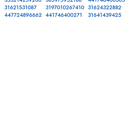
353214259200
385975952188
441746400305
31621531087
3197010267410
31624322882
447724896662
441746400271
31641439425