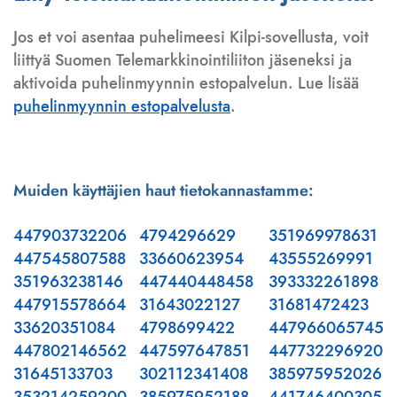
Jos et voi asentaa puhelimeesi Kilpi-sovellusta, voit
liittyä Suomen Telemarkkinointiliiton jäseneksi ja
aktivoida puhelinmyynnin estopalvelun. Lue lisää
puhelinmyynnin estopalvelusta
.
Muiden käyttäjien haut tietokannastamme:
447903732206
4794296629
351969978631
447545807588
33660623954
43555269991
351963238146
447440448458
393332261898
447915578664
31643022127
31681472423
33620351084
4798699422
447966065745
447802146562
447597647851
447732296920
31645133703
302112341408
385975952026