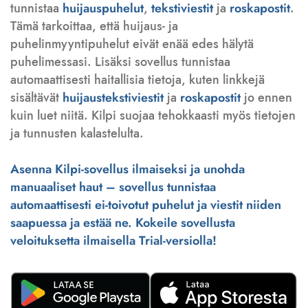
tunnistaa
huijauspuhelut
,
tekstiviestit
ja
roskapostit
.
Tämä tarkoittaa, että huijaus- ja
puhelinmyyntipuhelut eivät enää edes hälytä
puhelimessasi. Lisäksi sovellus tunnistaa
automaattisesti haitallisia tietoja, kuten linkkejä
sisältävät
huijaustekstiviestit
ja
roskapostit
jo ennen
kuin luet niitä. Kilpi suojaa tehokkaasti myös tietojen
ja tunnusten kalastelulta.
Asenna Kilpi-sovellus ilmaiseksi ja unohda
manuaaliset haut – sovellus tunnistaa
automaattisesti ei-toivotut puhelut ja viestit niiden
saapuessa ja estää ne. Kokeile sovellusta
veloituksetta ilmaisella Trial-versiolla!