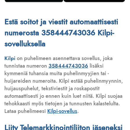
Estä soitot ja viestit automaattisesti
numerosta 358444743036 Kilpi-
sovelluksella
Kilpi
on puhelimeen asennettava sovellus, joka
tunnistaa numeron
358444743036
lisäksi
kymmeniä tuhansia muita puhelinmyyjien tai -
huijareiden numeroita. Kilpi estää puhelinmyynnin,
huijauspuhelut, tekstiviestit ja roskapostit
automaattisesti jo ennen kuin luet niitä. Kilpi suojaa
tehokkaasti myös tietojen ja tunnusten kalastelulta.
Lataa puhelimeesi
Kilpi-sovellus
.
Liity Telemarkkinointiliiton jäseneksi