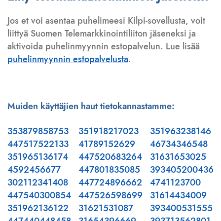
Jos et voi asentaa puhelimeesi Kilpi-sovellusta, voit
liittyä Suomen Telemarkkinointiliiton jäseneksi ja
aktivoida puhelinmyynnin estopalvelun. Lue lisää
puhelinmyynnin estopalvelusta
.
Muiden käyttäjien haut tietokannastamme:
353879858753
351918217023
351963238146
447517522133
41789152629
46734346548
351965136174
447520683264
31631653025
4592456677
447801835085
393405200436
302112341408
447724896662
4741123700
447540300854
447526598699
31614434009
351962136122
31621531087
393400531555