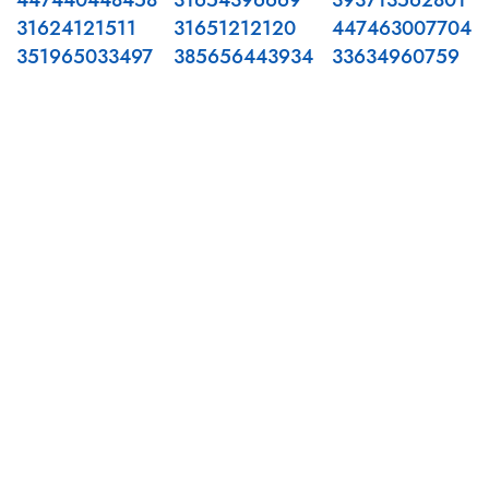
447440448458
31654396669
393713562801
31624121511
31651212120
447463007704
351965033497
385656443934
33634960759