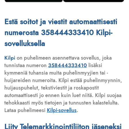
Estä soitot ja viestit automaattisesti
numerosta 358444333410 Kilpi-
sovelluksella
Kilpi
on puhelimeen asennettava sovellus, joka
tunnistaa numeron
358444333410
lisäksi
kymmeniä tuhansia muita puhelinmyyjien tai -
huijareiden numeroita. Kilpi estää puhelinmyynnin,
huijauspuhelut, tekstiviestit ja roskapostit
automaattisesti jo ennen kuin luet niitä. Kilpi suojaa
tehokkaasti myös tietojen ja tunnusten kalastelulta.
Lataa puhelimeesi
Kilpi-sovellus
.
Liity Telemarkkinointiliiton jäseneksi