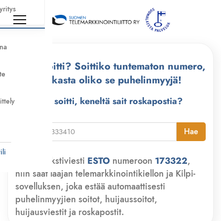
yritys
nna
Kuka soitti? Soittiko tuntematon numero,
te
tarkasta oliko se puhelinmyyjä!
Kuka soitti, keneltä sait roskapostia?
ittely
i
Hae
li
Lähetä tekstiviesti
ESTO
numeroon
173322
,
niin saat laajan telemarkkinointikiellon ja Kilpi-
sovelluksen, joka estää automaattisesti
puhelinmyyjien soitot, huijaussoitot,
huijausviestit ja roskapostit.