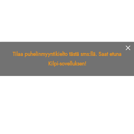
Tilaa puhelinmyyntikielto tästä sms:llä. Saat etuna
Kilpi-sovelluksen!
Etusivu
Kilpi-sovellus
Telemarkkinointikielto
Roskapostikielto
Luotettu yritys
Kuka soitti?
Ilmianna
Palaute
Liiton Esittely
Tuki
Yhteystiedot