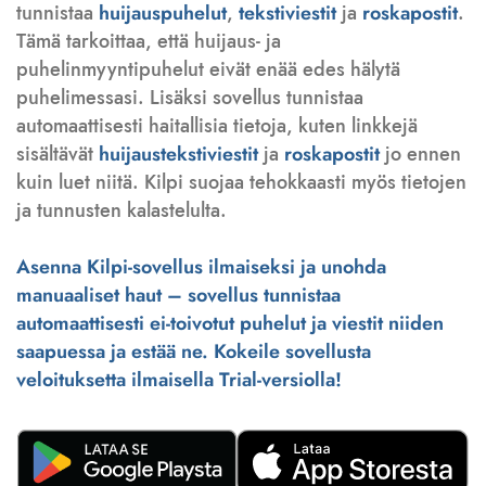
tunnistaa
huijauspuhelut
,
tekstiviestit
ja
roskapostit
.
Tämä tarkoittaa, että huijaus- ja
puhelinmyyntipuhelut eivät enää edes hälytä
puhelimessasi. Lisäksi sovellus tunnistaa
automaattisesti haitallisia tietoja, kuten linkkejä
sisältävät
huijaustekstiviestit
ja
roskapostit
jo ennen
kuin luet niitä. Kilpi suojaa tehokkaasti myös tietojen
ja tunnusten kalastelulta.
Asenna Kilpi-sovellus ilmaiseksi ja unohda
manuaaliset haut – sovellus tunnistaa
automaattisesti ei-toivotut puhelut ja viestit niiden
saapuessa ja estää ne. Kokeile sovellusta
veloituksetta ilmaisella Trial-versiolla!