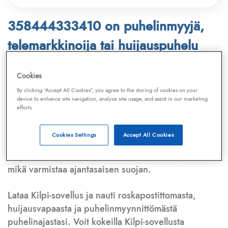
358444333410 on puhelinmyyjä,
telemarkkinoija tai huijauspuhelu
Puhelinnumero
358444333410
löytyy
Cookies
Telemarkkinointiliiton ja
Kilpi-sovelluksen
By clicking “Accept All Cookies”, you agree to the storing of cookies on your
device to enhance site navigation, analyze site usage, and assist in our marketing
tietokannasta, joka kattaa satoja tuhansia
efforts.
puhelinmyyjien
ja
telemarkkinoijien numeroita.
Lisäksi tunnistamme automaattisesti, jos kyseessä on
Cookies Settings
Accept All Cookies
puhelinhuijarin numero
,
sähköpostiosoite
tai
huijausviesti
. Tietokantaamme päivitetään jatkuvasti,
mikä varmistaa ajantasaisen suojan.
Lataa Kilpi-sovellus ja nauti roskapostittomasta,
huijausvapaasta ja puhelinmyynnittömästä
puhelinajastasi. Voit kokeilla Kilpi-sovellusta