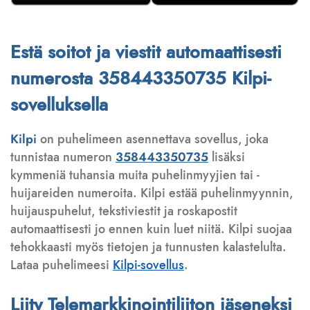
Estä soitot ja viestit automaattisesti
numerosta 358443350735 Kilpi-
sovelluksella
Kilpi
on puhelimeen asennettava sovellus, joka
tunnistaa numeron
358443350735
lisäksi
kymmeniä tuhansia muita puhelinmyyjien tai -
huijareiden numeroita. Kilpi estää puhelinmyynnin,
huijauspuhelut, tekstiviestit ja roskapostit
automaattisesti jo ennen kuin luet niitä. Kilpi suojaa
tehokkaasti myös tietojen ja tunnusten kalastelulta.
Lataa puhelimeesi
Kilpi-sovellus
.
Liity Telemarkkinointiliiton jäseneksi