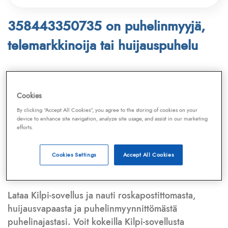
358443350735 on puhelinmyyjä,
telemarkkinoija tai huijauspuhelu
Puhelinnumero
358443350735
löytyy
Telemarkkinointiliiton ja
Kilpi-sovelluksen
Cookies
tietokannasta, joka kattaa satoja tuhansia
By clicking “Accept All Cookies”, you agree to the storing of cookies on your
puhelinmyyjien
ja
telemarkkinoijien numeroita.
device to enhance site navigation, analyze site usage, and assist in our marketing
efforts.
Lisäksi tunnistamme automaattisesti, jos kyseessä on
puhelinhuijarin numero
,
sähköpostiosoite
tai
huijausviesti
. Tietokantaamme päivitetään jatkuvasti,
Cookies Settings
Accept All Cookies
mikä varmistaa ajantasaisen suojan.
Lataa Kilpi-sovellus ja nauti roskapostittomasta,
huijausvapaasta ja puhelinmyynnittömästä
puhelinajastasi. Voit kokeilla Kilpi-sovellusta