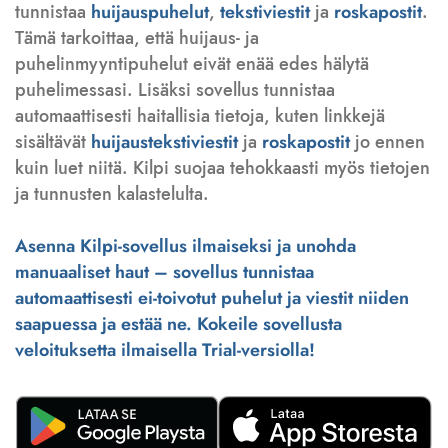
tunnistaa
huijauspuhelut
,
tekstiviestit
ja
roskapostit
.
Tämä tarkoittaa, että huijaus- ja
puhelinmyyntipuhelut eivät enää edes hälytä
puhelimessasi. Lisäksi sovellus tunnistaa
automaattisesti haitallisia tietoja, kuten linkkejä
sisältävät
huijaustekstiviestit
ja
roskapostit
jo ennen
kuin luet niitä. Kilpi suojaa tehokkaasti myös tietojen
ja tunnusten kalastelulta.
Asenna Kilpi-sovellus ilmaiseksi ja unohda
manuaaliset haut – sovellus tunnistaa
automaattisesti ei-toivotut puhelut ja viestit niiden
saapuessa ja estää ne. Kokeile sovellusta
veloituksetta ilmaisella Trial-versiolla!