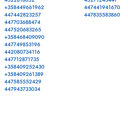
4522818052
45271243447
+358449661962
447441941670
447442823257
447835583860
447703688474
447520683265
+358468409090
447749853196
442080734116
447712871735
+358409252430
+358409261389
447585552429
447943733034