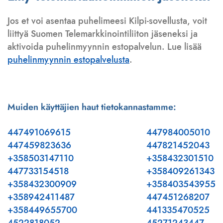
Jos et voi asentaa puhelimeesi Kilpi-sovellusta, voit
liittyä Suomen Telemarkkinointiliiton jäseneksi ja
aktivoida puhelinmyynnin estopalvelun. Lue lisää
puhelinmyynnin estopalvelusta
.
Muiden käyttäjien haut tietokannastamme:
447491069615
447984005010
447459823636
447821452043
+358503147110
+358432301510
447733154518
+358409261343
+358432300909
+358403543955
+358942411487
447451268207
+358449655700
441335470525