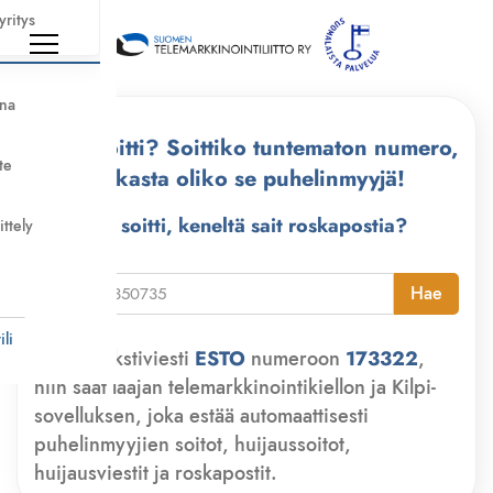
yritys
nna
Kuka soitti? Soittiko tuntematon numero,
te
tarkasta oliko se puhelinmyyjä!
Kuka soitti, keneltä sait roskapostia?
ittely
i
Hae
li
Lähetä tekstiviesti
ESTO
numeroon
173322
,
niin saat laajan telemarkkinointikiellon ja Kilpi-
sovelluksen, joka estää automaattisesti
puhelinmyyjien soitot, huijaussoitot,
huijausviestit ja roskapostit.