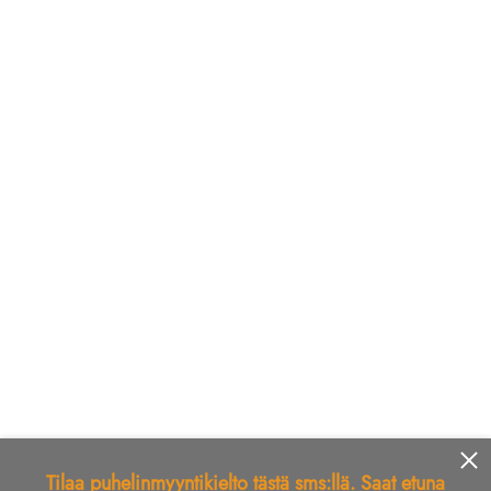
Tilaa puhelinmyyntikielto tästä sms:llä. Saat etuna