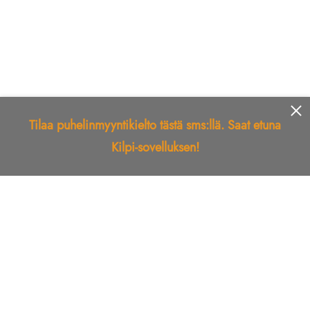
Tilaa puhelinmyyntikielto tästä sms:llä. Saat etuna
Kilpi-sovelluksen!
Etusivu
Kilpi-sovellus
Telemarkkinointikielto
Roskapostikielto
Luotettu yritys
Kuka soitti?
Ilmianna
Palaute
Liiton Esittely
Tuki
Yhteystiedot