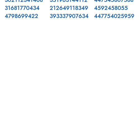
302112341408
351963144112
447545807588
31681770434
212649118349
4592458055
4798699422
393337907634
447754025959