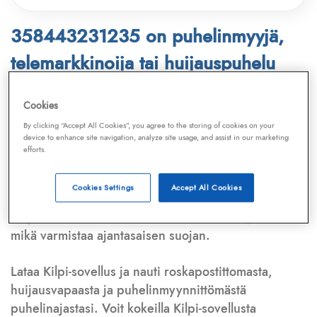
358443231235 on puhelinmyyjä,
telemarkkinoija tai huijauspuhelu
Puhelinnumero
358443231235
löytyy
Cookies
Telemarkkinointiliiton ja
Kilpi-sovelluksen
By clicking “Accept All Cookies”, you agree to the storing of cookies on your
device to enhance site navigation, analyze site usage, and assist in our marketing
tietokannasta, joka kattaa satoja tuhansia
efforts.
puhelinmyyjien
ja
telemarkkinoijien numeroita.
Lisäksi tunnistamme automaattisesti, jos kyseessä on
Cookies Settings
Accept All Cookies
puhelinhuijarin numero
,
sähköpostiosoite
tai
huijausviesti
. Tietokantaamme päivitetään jatkuvasti,
mikä varmistaa ajantasaisen suojan.
Lataa Kilpi-sovellus ja nauti roskapostittomasta,
huijausvapaasta ja puhelinmyynnittömästä
puhelinajastasi. Voit kokeilla Kilpi-sovellusta