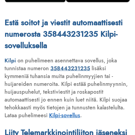
Estä soitot ja viestit automaattisesti
numerosta 358443231235 Kilpi-
sovelluksella
Kilpi
on puhelimeen asennettava sovellus, joka
tunnistaa numeron
358443231235
lisäksi
kymmeniä tuhansia muita puhelinmyyjien tai -
huijareiden numeroita. Kilpi estää puhelinmyynnin,
huijauspuhelut, tekstiviestit ja roskapostit
automaattisesti jo ennen kuin luet niitä. Kilpi suojaa
tehokkaasti myös tietojen ja tunnusten kalastelulta.
Lataa puhelimeesi
Kilpi-sovellus
.
Liity Telemarkkinointiliiton jäseneksi