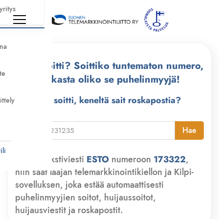
yritys
nna
Kuka soitti? Soittiko tuntematon numero,
te
tarkasta oliko se puhelinmyyjä!
Kuka soitti, keneltä sait roskapostia?
ittely
i
Hae
li
Lähetä tekstiviesti
ESTO
numeroon
173322
,
niin saat laajan telemarkkinointikiellon ja Kilpi-
sovelluksen, joka estää automaattisesti
puhelinmyyjien soitot, huijaussoitot,
huijausviestit ja roskapostit.