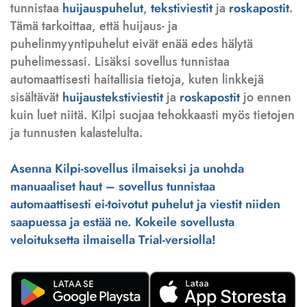
tunnistaa
huijauspuhelut
,
tekstiviestit
ja
roskapostit
.
Tämä tarkoittaa, että huijaus- ja
puhelinmyyntipuhelut eivät enää edes hälytä
puhelimessasi. Lisäksi sovellus tunnistaa
automaattisesti haitallisia tietoja, kuten linkkejä
sisältävät
huijaustekstiviestit
ja
roskapostit
jo ennen
kuin luet niitä. Kilpi suojaa tehokkaasti myös tietojen
ja tunnusten kalastelulta.
Asenna Kilpi-sovellus ilmaiseksi ja unohda
manuaaliset haut – sovellus tunnistaa
automaattisesti ei-toivotut puhelut ja viestit niiden
saapuessa ja estää ne. Kokeile sovellusta
veloituksetta ilmaisella Trial-versiolla!