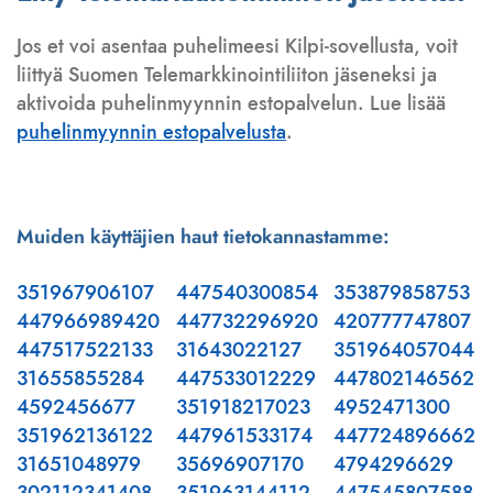
Jos et voi asentaa puhelimeesi Kilpi-sovellusta, voit
liittyä Suomen Telemarkkinointiliiton jäseneksi ja
aktivoida puhelinmyynnin estopalvelun. Lue lisää
puhelinmyynnin estopalvelusta
.
Muiden käyttäjien haut tietokannastamme:
351967906107
447540300854
353879858753
447966989420
447732296920
420777747807
447517522133
31643022127
351964057044
31655855284
447533012229
447802146562
4592456677
351918217023
4952471300
351962136122
447961533174
447724896662
31651048979
35696907170
4794296629