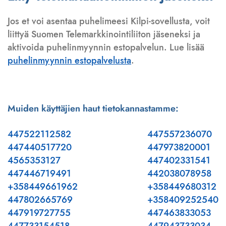
Jos et voi asentaa puhelimeesi Kilpi-sovellusta, voit
liittyä Suomen Telemarkkinointiliiton jäseneksi ja
aktivoida puhelinmyynnin estopalvelun. Lue lisää
puhelinmyynnin estopalvelusta
.
Muiden käyttäjien haut tietokannastamme:
447522112582
447557236070
447440517720
447973820001
4565353127
447402331541
447446719491
442038078958
+358449661962
+358449680312
447802665769
+358409252540
447919727755
447463833053