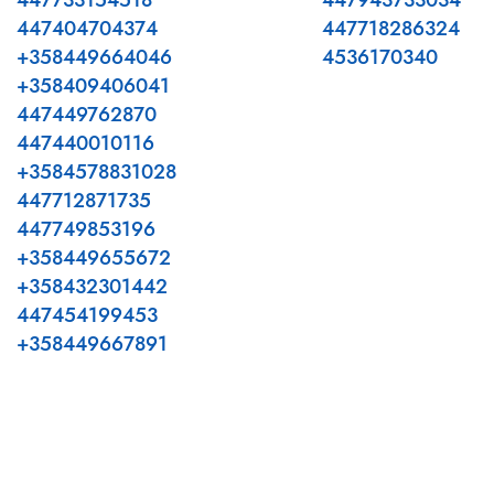
447733154518
447943733034
447404704374
447718286324
+358449664046
4536170340
+358409406041
447449762870
447440010116
+3584578831028
447712871735
447749853196
+358449655672
+358432301442
447454199453
+358449667891