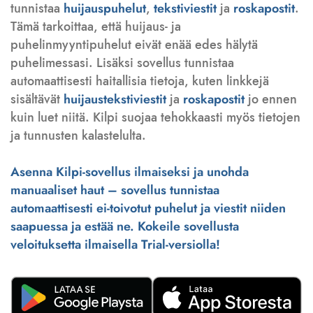
tunnistaa
huijauspuhelut
,
tekstiviestit
ja
roskapostit
.
Tämä tarkoittaa, että huijaus- ja
puhelinmyyntipuhelut eivät enää edes hälytä
puhelimessasi. Lisäksi sovellus tunnistaa
automaattisesti haitallisia tietoja, kuten linkkejä
sisältävät
huijaustekstiviestit
ja
roskapostit
jo ennen
kuin luet niitä. Kilpi suojaa tehokkaasti myös tietojen
ja tunnusten kalastelulta.
Asenna Kilpi-sovellus ilmaiseksi ja unohda
manuaaliset haut – sovellus tunnistaa
automaattisesti ei-toivotut puhelut ja viestit niiden
saapuessa ja estää ne. Kokeile sovellusta
veloituksetta ilmaisella Trial-versiolla!