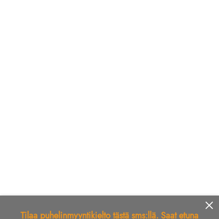
Tilaa puhelinmyyntikielto tästä sms:llä. Saat etuna