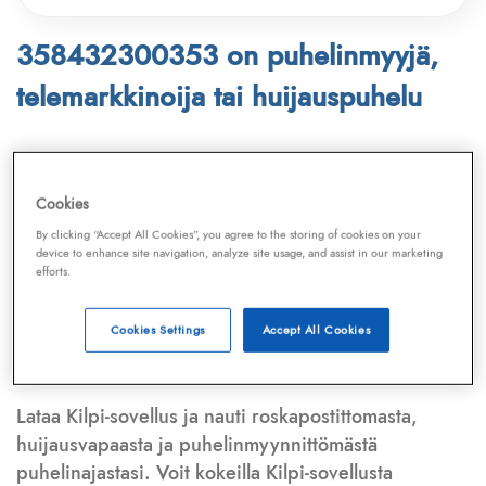
358432300353 on puhelinmyyjä,
telemarkkinoija tai huijauspuhelu
Puhelinnumero
358432300353
löytyy
Telemarkkinointiliiton ja
Kilpi-sovelluksen
Cookies
tietokannasta, joka kattaa satoja tuhansia
By clicking “Accept All Cookies”, you agree to the storing of cookies on your
puhelinmyyjien
ja
telemarkkinoijien numeroita.
device to enhance site navigation, analyze site usage, and assist in our marketing
efforts.
Lisäksi tunnistamme automaattisesti, jos kyseessä on
puhelinhuijarin numero
,
sähköpostiosoite
tai
huijausviesti
. Tietokantaamme päivitetään jatkuvasti,
Cookies Settings
Accept All Cookies
mikä varmistaa ajantasaisen suojan.
Lataa Kilpi-sovellus ja nauti roskapostittomasta,
huijausvapaasta ja puhelinmyynnittömästä
puhelinajastasi. Voit kokeilla Kilpi-sovellusta