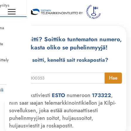
yritys
nna
Kuka soitti? Soittiko tuntematon numero,
te
tarkasta oliko se puhelinmyyjä!
Kuka soitti, keneltä sait roskapostia?
ittely
i
Hae
li
Lähetä tekstiviesti
ESTO
numeroon
173322
,
niin saat laajan telemarkkinointikiellon ja Kilpi-
sovelluksen, joka estää automaattisesti
puhelinmyyjien soitot, huijaussoitot,
huijausviestit ja roskapostit.