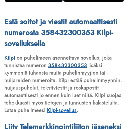
Estä soitot ja viestit automaattisesti
numerosta 358432300353 Kilpi-
sovelluksella
Kilpi
on puhelimeen asennettava sovellus, joka
tunnistaa numeron
358432300353
lisäksi
kymmeniä tuhansia muita puhelinmyyjien tai -
huijareiden numeroita. Kilpi estää puhelinmyynnin,
huijauspuhelut, tekstiviestit ja roskapostit
automaattisesti jo ennen kuin luet niitä. Kilpi suojaa
tehokkaasti myös tietojen ja tunnusten kalastelulta.
Lataa puhelimeesi
Kilpi-sovellus
.
Liity Telemarkkinointiliiton jäseneksi