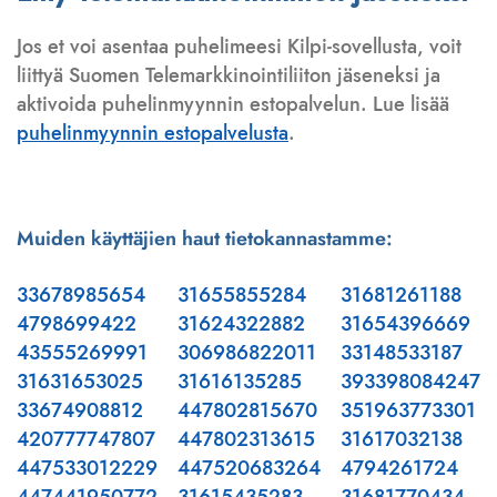
Jos et voi asentaa puhelimeesi Kilpi-sovellusta, voit
liittyä Suomen Telemarkkinointiliiton jäseneksi ja
aktivoida puhelinmyynnin estopalvelun. Lue lisää
puhelinmyynnin estopalvelusta
.
Muiden käyttäjien haut tietokannastamme:
33678985654
31655855284
31681261188
4798699422
31624322882
31654396669
43555269991
306986822011
33148533187
31631653025
31616135285
393398084247
33674908812
447802815670
351963773301
420777747807
447802313615
31617032138
447533012229
447520683264
4794261724