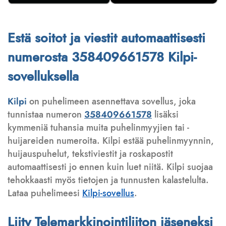
Estä soitot ja viestit automaattisesti
numerosta 358409661578 Kilpi-
sovelluksella
Kilpi
on puhelimeen asennettava sovellus, joka
tunnistaa numeron
358409661578
lisäksi
kymmeniä tuhansia muita puhelinmyyjien tai -
huijareiden numeroita. Kilpi estää puhelinmyynnin,
huijauspuhelut, tekstiviestit ja roskapostit
automaattisesti jo ennen kuin luet niitä. Kilpi suojaa
tehokkaasti myös tietojen ja tunnusten kalastelulta.
Lataa puhelimeesi
Kilpi-sovellus
.
Liity Telemarkkinointiliiton jäseneksi