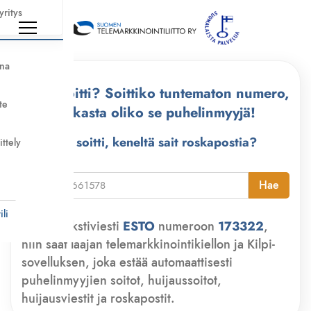
yritys
nna
Kuka soitti? Soittiko tuntematon numero,
te
tarkasta oliko se puhelinmyyjä!
Kuka soitti, keneltä sait roskapostia?
ittely
i
Hae
li
Lähetä tekstiviesti
ESTO
numeroon
173322
,
niin saat laajan telemarkkinointikiellon ja Kilpi-
sovelluksen, joka estää automaattisesti
puhelinmyyjien soitot, huijaussoitot,
huijausviestit ja roskapostit.