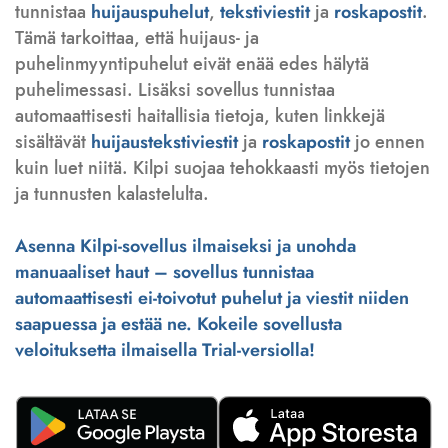
tunnistaa
huijauspuhelut
,
tekstiviestit
ja
roskapostit
.
Tämä tarkoittaa, että huijaus- ja
puhelinmyyntipuhelut eivät enää edes hälytä
puhelimessasi. Lisäksi sovellus tunnistaa
automaattisesti haitallisia tietoja, kuten linkkejä
sisältävät
huijaustekstiviestit
ja
roskapostit
jo ennen
kuin luet niitä. Kilpi suojaa tehokkaasti myös tietojen
ja tunnusten kalastelulta.
Asenna Kilpi-sovellus ilmaiseksi ja unohda
manuaaliset haut – sovellus tunnistaa
automaattisesti ei-toivotut puhelut ja viestit niiden
saapuessa ja estää ne. Kokeile sovellusta
veloituksetta ilmaisella Trial-versiolla!