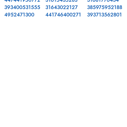
447441950772
31615435283
31681770434
393400531555
31643022127
385975952188
4952471300
441746400271
393713562801