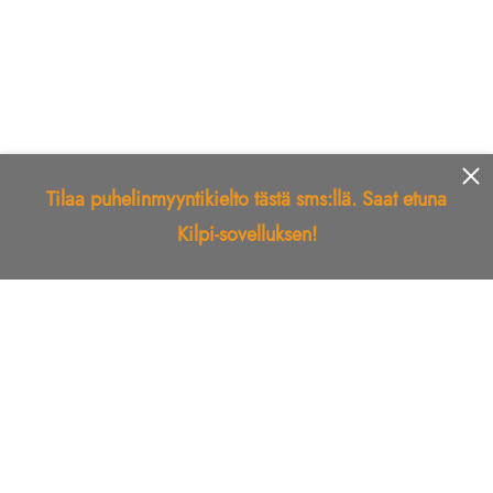
Tilaa puhelinmyyntikielto tästä sms:llä. Saat etuna
Kilpi-sovelluksen!
Etusivu
Kilpi-sovellus
Telemarkkinointikielto
Roskapostikielto
Luotettu yritys
Kuka soitti?
Ilmianna
Palaute
Liiton Esittely
Tuki
Yhteystiedot