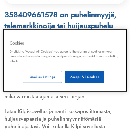
358409661578 on puhelinmyyjä,
telemarkkinoija tai huijauspuhelu
Puhelinnumero
358409661578
löytyy
Cookies
Telemarkkinointiliiton ja
Kilpi-sovelluksen
By clicking “Accept All Cookies”, you agree to the storing of cookies on your
device to enhance site navigation, analyze site usage, and assist in our marketing
tietokannasta, joka kattaa satoja tuhansia
efforts.
puhelinmyyjien
ja
telemarkkinoijien numeroita.
Lisäksi tunnistamme automaattisesti, jos kyseessä on
Cookies Settings
Accept All Cookies
puhelinhuijarin numero
,
sähköpostiosoite
tai
huijausviesti
. Tietokantaamme päivitetään jatkuvasti,
mikä varmistaa ajantasaisen suojan.
Lataa Kilpi-sovellus ja nauti roskapostittomasta,
huijausvapaasta ja puhelinmyynnittömästä
puhelinajastasi. Voit kokeilla Kilpi-sovellusta