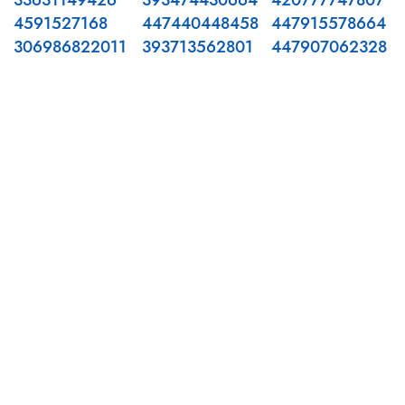
33631149426
393474430664
420777747807
4591527168
447440448458
447915578664
306986822011
393713562801
447907062328