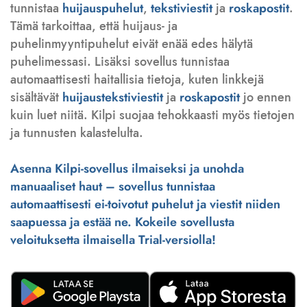
tunnistaa
huijauspuhelut
,
tekstiviestit
ja
roskapostit
.
Tämä tarkoittaa, että huijaus- ja
puhelinmyyntipuhelut eivät enää edes hälytä
puhelimessasi. Lisäksi sovellus tunnistaa
automaattisesti haitallisia tietoja, kuten linkkejä
sisältävät
huijaustekstiviestit
ja
roskapostit
jo ennen
kuin luet niitä. Kilpi suojaa tehokkaasti myös tietojen
ja tunnusten kalastelulta.
Asenna Kilpi-sovellus ilmaiseksi ja unohda
manuaaliset haut – sovellus tunnistaa
automaattisesti ei-toivotut puhelut ja viestit niiden
saapuessa ja estää ne. Kokeile sovellusta
veloituksetta ilmaisella Trial-versiolla!