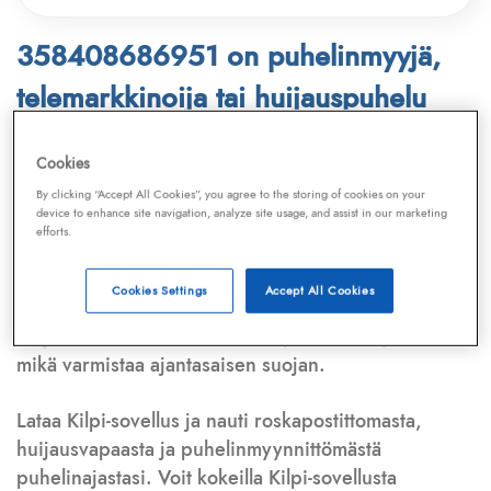
358408686951 on puhelinmyyjä,
telemarkkinoija tai huijauspuhelu
Puhelinnumero
358408686951
löytyy
Cookies
Telemarkkinointiliiton ja
Kilpi-sovelluksen
By clicking “Accept All Cookies”, you agree to the storing of cookies on your
device to enhance site navigation, analyze site usage, and assist in our marketing
tietokannasta, joka kattaa satoja tuhansia
efforts.
puhelinmyyjien
ja
telemarkkinoijien numeroita.
Lisäksi tunnistamme automaattisesti, jos kyseessä on
Cookies Settings
Accept All Cookies
puhelinhuijarin numero
,
sähköpostiosoite
tai
huijausviesti
. Tietokantaamme päivitetään jatkuvasti,
mikä varmistaa ajantasaisen suojan.
Lataa Kilpi-sovellus ja nauti roskapostittomasta,
huijausvapaasta ja puhelinmyynnittömästä
puhelinajastasi. Voit kokeilla Kilpi-sovellusta