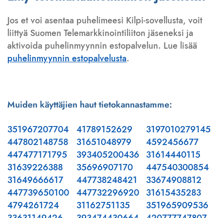
Jos et voi asentaa puhelimeesi Kilpi-sovellusta, voit
liittyä Suomen Telemarkkinointiliiton jäseneksi ja
aktivoida puhelinmyynnin estopalvelun. Lue lisää
puhelinmyynnin estopalvelusta
.
Muiden käyttäjien haut tietokannastamme:
351967207704
41789152629
3197010279145
447802148758
31651048979
4592456677
447477171795
393405200436
31614440115
31639226388
35696907170
447540300854
31649666617
447738248421
33674908812
447739650100
447732296920
31615435283
4794261724
31162751135
351965909536