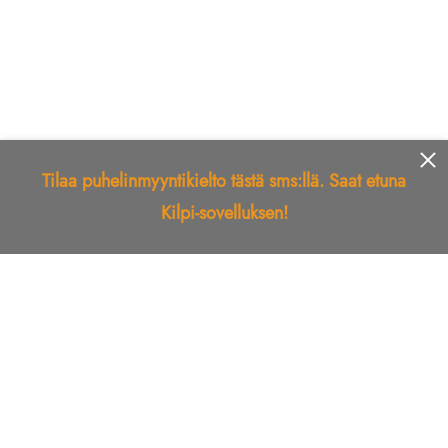
Tilaa puhelinmyyntikielto tästä sms:llä. Saat etuna
Kilpi-sovelluksen!
Etusivu
Kilpi-sovellus
Telemarkkinointikielto
Roskapostikielto
Luotettu yritys
Kuka soitti?
Ilmianna
Palaute
Liiton Esittely
Tuki
Yhteystiedot