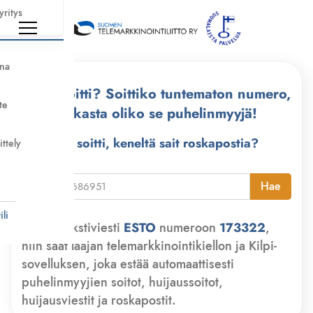
yritys
nna
Kuka soitti? Soittiko tuntematon numero,
te
tarkasta oliko se puhelinmyyjä!
Kuka soitti, keneltä sait roskapostia?
ittely
i
Hae
li
Lähetä tekstiviesti
ESTO
numeroon
173322
,
niin saat laajan telemarkkinointikiellon ja Kilpi-
sovelluksen, joka estää automaattisesti
puhelinmyyjien soitot, huijaussoitot,
huijausviestit ja roskapostit.