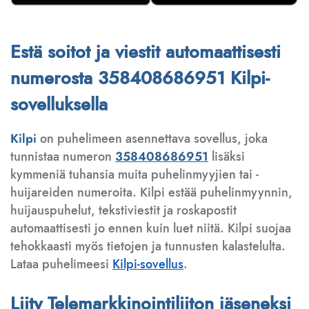
Estä soitot ja viestit automaattisesti
numerosta 358408686951 Kilpi-
sovelluksella
Kilpi
on puhelimeen asennettava sovellus, joka
tunnistaa numeron
358408686951
lisäksi
kymmeniä tuhansia muita puhelinmyyjien tai -
huijareiden numeroita. Kilpi estää puhelinmyynnin,
huijauspuhelut, tekstiviestit ja roskapostit
automaattisesti jo ennen kuin luet niitä. Kilpi suojaa
tehokkaasti myös tietojen ja tunnusten kalastelulta.
Lataa puhelimeesi
Kilpi-sovellus
.
Liity Telemarkkinointiliiton jäseneksi