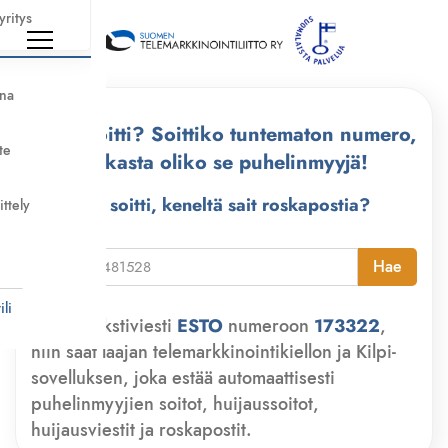
yritys
nna
Kuka soitti? Soittiko tuntematon numero,
te
tarkasta oliko se puhelinmyyjä!
Kuka soitti, keneltä sait roskapostia?
ittely
i
Hae
li
Lähetä tekstiviesti
ESTO
numeroon
173322
,
niin saat laajan telemarkkinointikiellon ja Kilpi-
sovelluksen, joka estää automaattisesti
puhelinmyyjien soitot, huijaussoitot,
huijausviestit ja roskapostit.