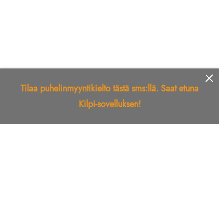
Tilaa puhelinmyyntikielto tästä sms:llä. Saat etuna
Kilpi-sovelluksen!
Etusivu
Kilpi-sovellus
Telemarkkinointikielto
Roskapostikielto
Luotettu yritys
Kuka soitti?
Ilmianna
Palaute
Liiton Esittely
Tuki
Yhteystiedot