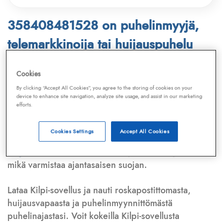
358408481528 on puhelinmyyjä,
telemarkkinoija tai huijauspuhelu
Puhelinnumero
358408481528
löytyy
Cookies
Telemarkkinointiliiton ja
Kilpi-sovelluksen
By clicking “Accept All Cookies”, you agree to the storing of cookies on your
device to enhance site navigation, analyze site usage, and assist in our marketing
tietokannasta, joka kattaa satoja tuhansia
efforts.
puhelinmyyjien
ja
telemarkkinoijien numeroita.
Lisäksi tunnistamme automaattisesti, jos kyseessä on
Cookies Settings
Accept All Cookies
puhelinhuijarin numero
,
sähköpostiosoite
tai
huijausviesti
. Tietokantaamme päivitetään jatkuvasti,
mikä varmistaa ajantasaisen suojan.
Lataa Kilpi-sovellus ja nauti roskapostittomasta,
huijausvapaasta ja puhelinmyynnittömästä
puhelinajastasi. Voit kokeilla Kilpi-sovellusta