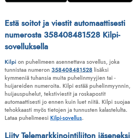
Estä soitot ja viestit automaattisesti
numerosta 358408481528 Kilpi-
sovelluksella
Kilpi
on puhelimeen asennettava sovellus, joka
tunnistaa numeron
358408481528
lisäksi
kymmeniä tuhansia muita puhelinmyyjien tai -
huijareiden numeroita. Kilpi estää puhelinmyynnin,
huijauspuhelut, tekstiviestit ja roskapostit
automaattisesti jo ennen kuin luet niitä. Kilpi suojaa
tehokkaasti myös tietojen ja tunnusten kalastelulta.
Lataa puhelimeesi
Kilpi-sovellus
.
Liity Telemarkkinointiliiton jäseneksi