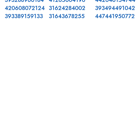
393288966184
41265004196
442046154744
420608072124
31624284002
393494491042
393389159133
31643678255
447441950772