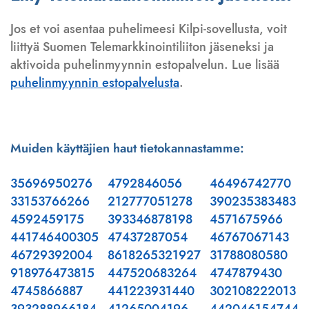
Jos et voi asentaa puhelimeesi Kilpi-sovellusta, voit
liittyä Suomen Telemarkkinointiliiton jäseneksi ja
aktivoida puhelinmyynnin estopalvelun. Lue lisää
puhelinmyynnin estopalvelusta
.
Muiden käyttäjien haut tietokannastamme:
35696950276
4792846056
46496742770
33153766266
212777051278
390235383483
4592459175
393346878198
4571675966
441746400305
47437287054
46767067143
46729392004
8618265321927
31788080580
918976473815
447520683264
4747879430
4745866887
441223931440
302108222013