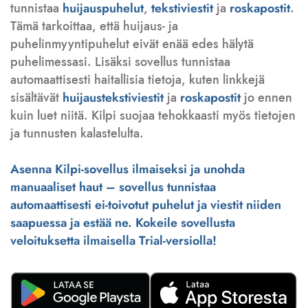
tunnistaa
huijauspuhelut
,
tekstiviestit
ja
roskapostit
.
Tämä tarkoittaa, että huijaus- ja
puhelinmyyntipuhelut eivät enää edes hälytä
puhelimessasi. Lisäksi sovellus tunnistaa
automaattisesti haitallisia tietoja, kuten linkkejä
sisältävät
huijaustekstiviestit
ja
roskapostit
jo ennen
kuin luet niitä. Kilpi suojaa tehokkaasti myös tietojen
ja tunnusten kalastelulta.
Asenna Kilpi-sovellus ilmaiseksi ja unohda
manuaaliset haut – sovellus tunnistaa
automaattisesti ei-toivotut puhelut ja viestit niiden
saapuessa ja estää ne. Kokeile sovellusta
veloituksetta ilmaisella Trial-versiolla!