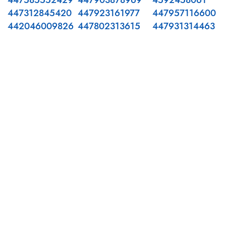
447585552429
447903878969
4592458061
447312845420
447923161977
447957116600
442046009826
447802313615
447931314463