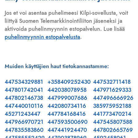
Jos et voi asentaa puhelimeesi Kilpi-sovellusta, voit
liittyä Suomen Telemarkkinointiliiton jäseneksi ja
aktivoida puhelinmyynnin estopalvelun. Lue lisää
puhelinmyynnin estopalvelusta
.
Muiden käyttäjien haut tietokannastamme:
447534329881
+358409252430
447532711418
447801742041
442038078958
447971629333
447802146738
447999007686
447496666926
447440010116
442080734116
385975952188
45271243447
447784168416
441773470214
447966970721
447593500690
447545807588
447835583860
447441924470
447802665769