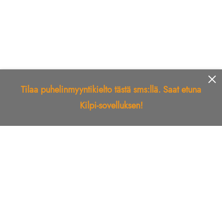
Tilaa puhelinmyyntikielto tästä sms:llä. Saat etuna
Kilpi-sovelluksen!
Etusivu
Kilpi-sovellus
Telemarkkinointikielto
Roskapostikielto
Luotettu yritys
Kuka soitti?
Ilmianna
Palaute
Liiton Esittely
Tuki
Yhteystiedot