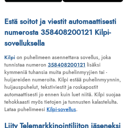
Estä soitot ja viestit automaattisesti
numerosta 358408200121 Kilpi-
sovelluksella
Kilpi
on puhelimeen asennettava sovellus, joka
tunnistaa numeron
358408200121
lisäksi
kymmeniä tuhansia muita puhelinmyyjien tai -
huijareiden numeroita. Kilpi estää puhelinmyynnin,
huijauspuhelut, tekstiviestit ja roskapostit
automaattisesti jo ennen kuin luet niitä. Kilpi suojaa
tehokkaasti myös tietojen ja tunnusten kalastelulta.
Lataa puhelimeesi
Kilpi-sovellus
.
Liity Telemarkkinointiliiton jäseneksi