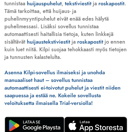
tunnistaa
huijauspuhelut
,
tekstiviestit
ja
roskapostit
.
Tämä tarkoittaa, että huijaus- ja
puhelinmyyntipuhelut eivät enää edes hälytä
puhelimessasi. Lisäksi sovellus tunnistaa
automaattisesti haitallisia tietoja, kuten linkkejä
sisältävät
huijaustekstiviestit
ja
roskapostit
jo ennen
kuin luet niitä. Kilpi suojaa tehokkaasti myös tietojen
ja tunnusten kalastelulta.
Asenna Kilpi-sovellus ilmaiseksi ja unohda
manuaaliset haut – sovellus tunnistaa
automaattisesti ei-toivotut puhelut ja viestit niiden
saapuessa ja estää ne. Kokeile sovellusta
veloituksetta ilmaisella Trial-versiolla!