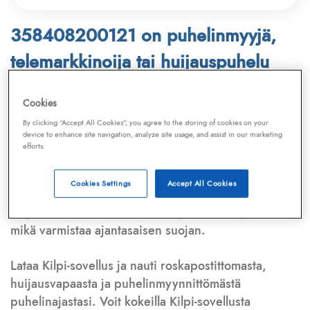
358408200121 on puhelinmyyjä,
telemarkkinoija tai huijauspuhelu
Puhelinnumero
358408200121
löytyy
Cookies
Telemarkkinointiliiton ja
Kilpi-sovelluksen
By clicking “Accept All Cookies”, you agree to the storing of cookies on your
device to enhance site navigation, analyze site usage, and assist in our marketing
tietokannasta, joka kattaa satoja tuhansia
efforts.
puhelinmyyjien
ja
telemarkkinoijien numeroita.
Lisäksi tunnistamme automaattisesti, jos kyseessä on
Cookies Settings
Accept All Cookies
puhelinhuijarin numero
,
sähköpostiosoite
tai
huijausviesti
. Tietokantaamme päivitetään jatkuvasti,
mikä varmistaa ajantasaisen suojan.
Lataa Kilpi-sovellus ja nauti roskapostittomasta,
huijausvapaasta ja puhelinmyynnittömästä
puhelinajastasi. Voit kokeilla Kilpi-sovellusta