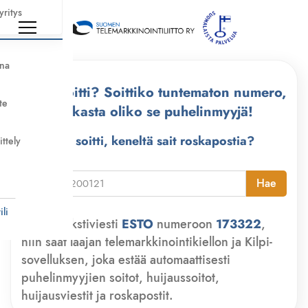
yritys
nna
Kuka soitti? Soittiko tuntematon numero,
te
tarkasta oliko se puhelinmyyjä!
Kuka soitti, keneltä sait roskapostia?
ittely
i
Hae
li
Lähetä tekstiviesti
ESTO
numeroon
173322
,
niin saat laajan telemarkkinointikiellon ja Kilpi-
sovelluksen, joka estää automaattisesti
puhelinmyyjien soitot, huijaussoitot,
huijausviestit ja roskapostit.