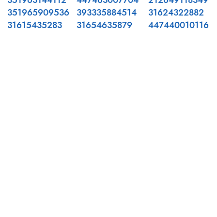
351963144112
447463007704
212649118349
351965909536
393335884514
31624322882
31615435283
31654635879
447440010116