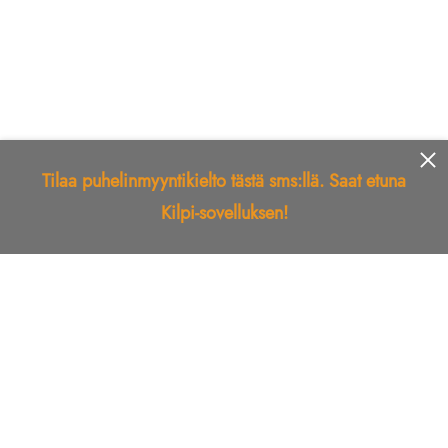
Tilaa puhelinmyyntikielto tästä sms:llä. Saat etuna
Kilpi-sovelluksen!
Etusivu
Kilpi-sovellus
Telemarkkinointikielto
Roskapostikielto
Luotettu yritys
Kuka soitti?
Ilmianna
Palaute
Liiton Esittely
Tuki
Yhteystiedot