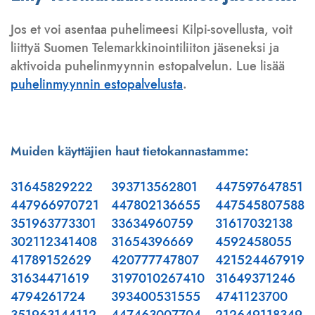
Jos et voi asentaa puhelimeesi Kilpi-sovellusta, voit
liittyä Suomen Telemarkkinointiliiton jäseneksi ja
aktivoida puhelinmyynnin estopalvelun. Lue lisää
puhelinmyynnin estopalvelusta
.
Muiden käyttäjien haut tietokannastamme:
31645829222
393713562801
447597647851
447966970721
447802136655
447545807588
351963773301
33634960759
31617032138
302112341408
31654396669
4592458055
41789152629
420777747807
421524467919
31634471619
3197010267410
31649371246
4794261724
393400531555
4741123700