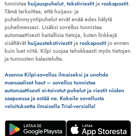
tunnistaa
huijauspuhelut
,
tekstiviestit
ja
roskapostit
.
Tämä tarkoittaa, että huijaus- ja
puhelinmyyntipuhelut eivät enää edes hälytä
puhelimessasi. Lisäksi sovellus tunnistaa
automaattisesti haitallisia tietoja, kuten linkkejä
sisältävät
huijaustekstiviestit
ja
roskapostit
jo ennen
kuin luet niitä. Kilpi suojaa tehokkaasti myös tietojen
ja tunnusten kalastelulta.
Asenna Kilpi-sovellus ilmaiseksi ja unohda
manuaaliset haut – sovellus tunnistaa
automaattisesti ei-toivotut puhelut ja viestit niiden
saapuessa ja estää ne. Kokeile sovellusta
veloituksetta ilmaisella Trial-versiolla!