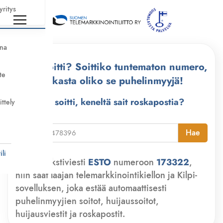
yritys
nna
Kuka soitti? Soittiko tuntematon numero,
te
tarkasta oliko se puhelinmyyjä!
Kuka soitti, keneltä sait roskapostia?
ittely
i
Hae
li
Lähetä tekstiviesti
ESTO
numeroon
173322
,
niin saat laajan telemarkkinointikiellon ja Kilpi-
sovelluksen, joka estää automaattisesti
puhelinmyyjien soitot, huijaussoitot,
huijausviestit ja roskapostit.