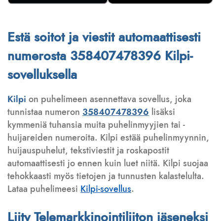
Estä soitot ja viestit automaattisesti
numerosta 358407478396 Kilpi-
sovelluksella
Kilpi
on puhelimeen asennettava sovellus, joka
tunnistaa numeron
358407478396
lisäksi
kymmeniä tuhansia muita puhelinmyyjien tai -
huijareiden numeroita. Kilpi estää puhelinmyynnin,
huijauspuhelut, tekstiviestit ja roskapostit
automaattisesti jo ennen kuin luet niitä. Kilpi suojaa
tehokkaasti myös tietojen ja tunnusten kalastelulta.
Lataa puhelimeesi
Kilpi-sovellus
.
Liity Telemarkkinointiliiton jäseneksi