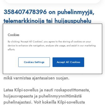
358407478396 on puhelinmyyjä,
telemarkkinoija tai huijauspuhelu
Puhelinnumero
358407478396
löytyy
Cookies
Telemarkkinointiliiton ja
Kilpi-sovelluksen
By clicking “Accept All Cookies”, you agree to the storing of cookies on your
device to enhance site navigation, analyze site usage, and assist in our marketing
tietokannasta, joka kattaa satoja tuhansia
efforts.
puhelinmyyjien
ja
telemarkkinoijien numeroita.
Lisäksi tunnistamme automaattisesti, jos kyseessä on
Cookies Settings
Accept All Cookies
puhelinhuijarin numero
,
sähköpostiosoite
tai
huijausviesti
. Tietokantaamme päivitetään jatkuvasti,
mikä varmistaa ajantasaisen suojan.
Lataa Kilpi-sovellus ja nauti roskapostittomasta,
huijausvapaasta ja puhelinmyynnittömästä
puhelinajastasi. Voit kokeilla Kilpi-sovellusta