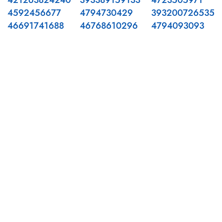
421263824240
393389159133
4723505971
4592456677
4794730429
393200726535
46691741688
46768610296
4794093093