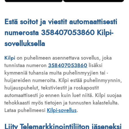
Estä soitot ja viestit automaattisesti
numerosta 358407053860 Kilpi-
sovelluksella
Kilpi
on puhelimeen asennettava sovellus, joka
tunnistaa numeron
358407053860
lisäksi
kymmeniä tuhansia muita puhelinmyyjien tai -
huijareiden numeroita. Kilpi estää puhelinmyynnin,
huijauspuhelut, tekstiviestit ja roskapostit
automaattisesti jo ennen kuin luet niitä. Kilpi suojaa
tehokkaasti myös tietojen ja tunnusten kalastelulta.
Lataa puhelimeesi
Kilpi-sovellus
.
Liity Telemarkkinointiliiton jäseneksi