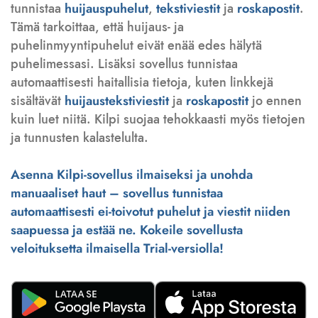
tunnistaa
huijauspuhelut
,
tekstiviestit
ja
roskapostit
.
Tämä tarkoittaa, että huijaus- ja
puhelinmyyntipuhelut eivät enää edes hälytä
puhelimessasi. Lisäksi sovellus tunnistaa
automaattisesti haitallisia tietoja, kuten linkkejä
sisältävät
huijaustekstiviestit
ja
roskapostit
jo ennen
kuin luet niitä. Kilpi suojaa tehokkaasti myös tietojen
ja tunnusten kalastelulta.
Asenna Kilpi-sovellus ilmaiseksi ja unohda
manuaaliset haut – sovellus tunnistaa
automaattisesti ei-toivotut puhelut ja viestit niiden
saapuessa ja estää ne. Kokeile sovellusta
veloituksetta ilmaisella Trial-versiolla!