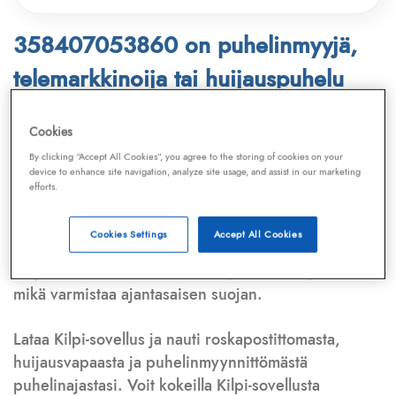
358407053860 on puhelinmyyjä,
telemarkkinoija tai huijauspuhelu
Puhelinnumero
358407053860
löytyy
Cookies
Telemarkkinointiliiton ja
Kilpi-sovelluksen
By clicking “Accept All Cookies”, you agree to the storing of cookies on your
device to enhance site navigation, analyze site usage, and assist in our marketing
tietokannasta, joka kattaa satoja tuhansia
efforts.
puhelinmyyjien
ja
telemarkkinoijien numeroita.
Lisäksi tunnistamme automaattisesti, jos kyseessä on
Cookies Settings
Accept All Cookies
puhelinhuijarin numero
,
sähköpostiosoite
tai
huijausviesti
. Tietokantaamme päivitetään jatkuvasti,
mikä varmistaa ajantasaisen suojan.
Lataa Kilpi-sovellus ja nauti roskapostittomasta,
huijausvapaasta ja puhelinmyynnittömästä
puhelinajastasi. Voit kokeilla Kilpi-sovellusta