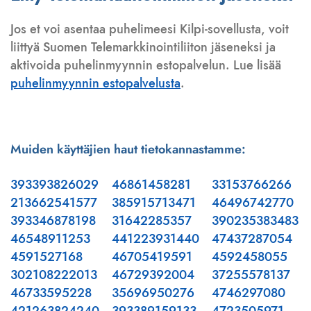
Jos et voi asentaa puhelimeesi Kilpi-sovellusta, voit
liittyä Suomen Telemarkkinointiliiton jäseneksi ja
aktivoida puhelinmyynnin estopalvelun. Lue lisää
puhelinmyynnin estopalvelusta
.
Muiden käyttäjien haut tietokannastamme:
393393826029
46861458281
33153766266
213662541577
385915713471
46496742770
393346878198
31642285357
390235383483
46548911253
441223931440
47437287054
4591527168
46705419591
4592458055
302108222013
46729392004
37255578137
46733595228
35696950276
4746297080