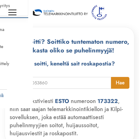
yritys
nna
Kuka soitti? Soittiko tuntematon numero,
te
tarkasta oliko se puhelinmyyjä!
Kuka soitti, keneltä sait roskapostia?
ittely
i
Hae
li
Lähetä tekstiviesti
ESTO
numeroon
173322
,
niin saat laajan telemarkkinointikiellon ja Kilpi-
sovelluksen, joka estää automaattisesti
puhelinmyyjien soitot, huijaussoitot,
huijausviestit ja roskapostit.