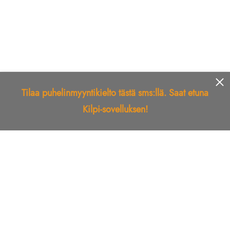
Tilaa puhelinmyyntikielto tästä sms:llä. Saat etuna
Kilpi-sovelluksen!
Etusivu
Kilpi-sovellus
Telemarkkinointikielto
Roskapostikielto
Luotettu yritys
Kuka soitti?
Ilmianna
Palaute
Liiton Esittely
Tuki
Yhteystiedot