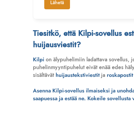
Lähetä
Tiesitkö, että Kilpi-sovellus e
huijausviestit?
Kilpi
on älypuhelimiin ladattava sovellus, 
puhelinmyyntipuhelut eivät enää edes hälytä
sisältävät
huijaustekstiviestit
ja
roskapostit
Asenna Kilpi-sovellus ilmaiseksi ja unohda 
saapuessa ja estää ne. Kokeile sovellusta ve