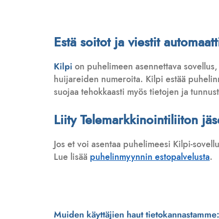
Estä soitot ja viestit automa
Kilpi
on puhelimeen asennettava sovellus,
huijareiden numeroita. Kilpi estää puhelinmy
suojaa tehokkaasti myös tietojen ja tunnus
Liity Telemarkkinointiliiton jä
Jos et voi asentaa puhelimeesi Kilpi-sovell
Lue lisää
puhelinmyynnin estopalvelusta
.
Muiden käyttäjien haut tietokannastamme