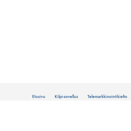
Etusivu
Kilpi-sovellus
Telemarkkinointikielto
© Suomen Telemarkkinointiliitto Ry
Tietosuojaseloste
Lataa Kilpi-sovellus