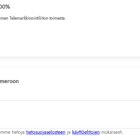
00%
men Telemarkkinointiliiton toimesta.
numeroon
lemme tietoja
tietosuojaselosteen
ja
käyttöehtojen
mukaisesti.