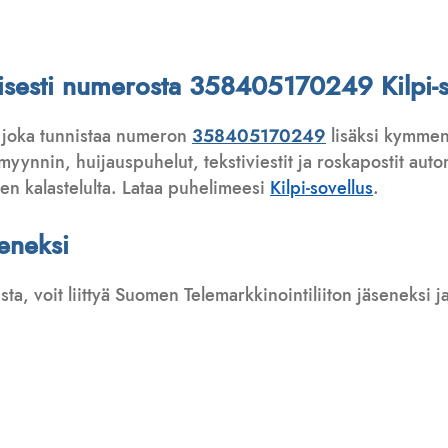
attisesti numerosta 358405170249 Kilpi-s
 joka tunnistaa numeron
358405170249
lisäksi kymmeni
ynnin, huijauspuhelut, tekstiviestit ja roskapostit automa
ten kalastelulta. Lataa puhelimeesi
Kilpi-sovellus
.
seneksi
usta, voit liittyä Suomen Telemarkkinointiliiton jäseneksi
: