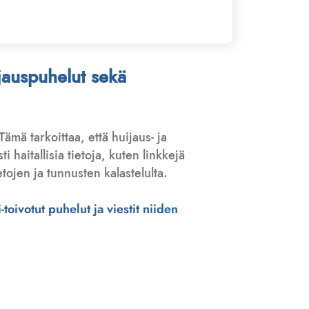
ijauspuhelut sekä
 Tämä tarkoittaa, että huijaus- ja
haitallisia tietoja, kuten linkkejä
tojen ja tunnusten kalastelulta.
toivotut puhelut ja viestit niiden