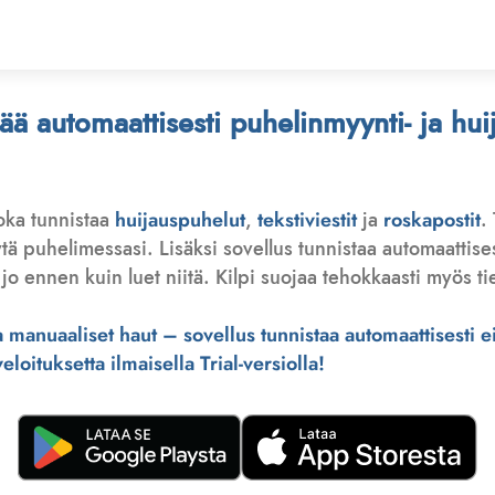
stää automaattisesti puhelinmyynti- ja hu
joka tunnistaa
huijauspuhelut
,
tekstiviestit
ja
roskapostit
.
 puhelimessasi. Lisäksi sovellus tunnistaa automaattisesti 
jo ennen kuin luet niitä. Kilpi suojaa tehokkaasti myös tie
manuaaliset haut – sovellus tunnistaa automaattisesti ei-
loituksetta ilmaisella Trial-versiolla!