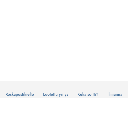
Roskapostikielto
Luotettu yritys
Kuka soitti?
Ilmianna
Käyttöehdot