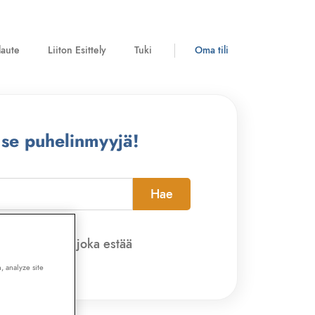
laute
Liiton Esittely
Tuki
Oma tili
 se puhelinmyyjä!
Hae
pi-sovelluksen, joka estää
, analyze site