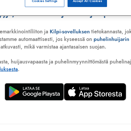
Cookies Settings
Accept All Cookies
ä, telemarkkinoija tai huijauspuhelu
emarkkinointiliiton ja
Kilpi-sovelluksen
tietokannasta, jo
istamme automaattisesti, jos kyseessä on
puhelinhuijari
atkuvasti, mikä varmistaa ajantasaisen suojan.
asta, huijausvapaasta ja puhelinmyynnittömästä puhelinajas
lluksesta
.