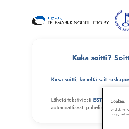
Kuka soitti? Soi
Kuka soitti, keneltä sait roskapo
Lähetä tekstiviesti
ESTO
numero
Cookies
automaattisesti puhelinmyyjien soit
By clicking “
usage, and ass