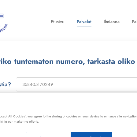
Etusivu
Palvelut
Ilmianna
Pa
ttiko tuntematon numero, tarkasta oliko
stia?
on
173322
, niin saat laajan telemarkkinointikiellon ja Kil
ot, huijaussoitot, huijausviestit ja roskapostit.
Accept All Cookies”, you agree to the storing of cookies on your device to enhance site navigation
ist in our marketing efforts.