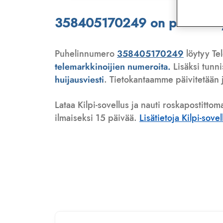
358405170249 on puhelinmyyj
Puhelinnumero
358405170249
löytyy Tel
telemarkkinoijien numeroita.
Lisäksi tunn
huijausviesti
. Tietokantaamme päivitetään j
Lataa Kilpi-sovellus ja nauti roskapostittom
ilmaiseksi 15 päivää.
Lisätietoja Kilpi-sove