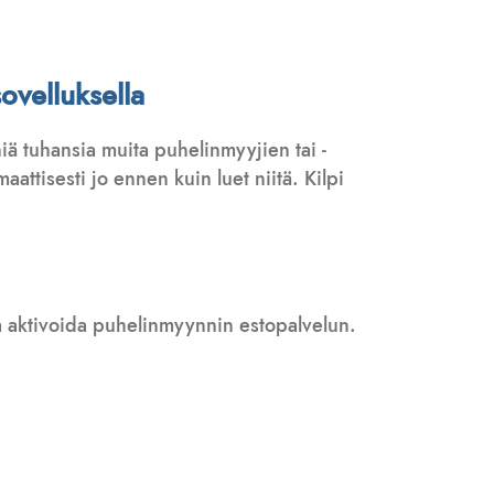
ovelluksella
ä tuhansia muita puhelinmyyjien tai -
attisesti jo ennen kuin luet niitä. Kilpi
 ja aktivoida puhelinmyynnin estopalvelun.