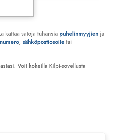
ka kattaa satoja tuhansia
puhelinmyyjien
ja
n numero
,
sähköpostiosoite
tai
tasi. Voit kokeilla Kilpi-sovellusta