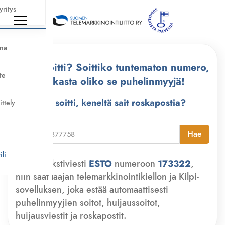
yritys
nna
Kuka soitti? Soittiko tuntematon numero,
te
tarkasta oliko se puhelinmyyjä!
Kuka soitti, keneltä sait roskapostia?
ittely
i
Hae
li
Lähetä tekstiviesti
ESTO
numeroon
173322
,
niin saat laajan telemarkkinointikiellon ja Kilpi-
sovelluksen, joka estää automaattisesti
puhelinmyyjien soitot, huijaussoitot,
huijausviestit ja roskapostit.