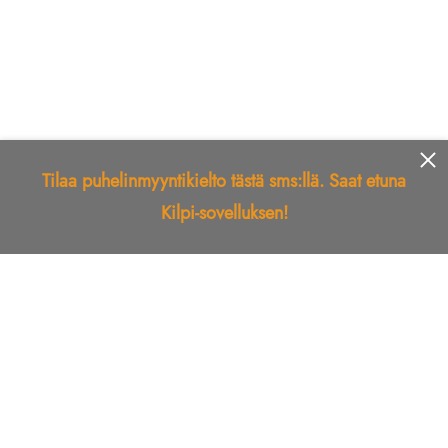
Tilaa puhelinmyyntikielto tästä sms:llä. Saat etuna
Kilpi-sovelluksen!
Etusivu
Kilpi-sovellus
Telemarkkinointikielto
Roskapostikielto
Luotettu yritys
Kuka soitti?
Ilmianna
Palaute
Liiton Esittely
Tuki
Yhteystiedot