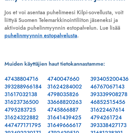
Jos et voi asentaa puhelimeesi Kilpi-sovellusta, voit
liittyä Suomen Telemarkkinointiliiton jäseneksi ja
aktivoida puhelinmyynnin estopalvelun. Lue lisää
puhelinmyynnin estopalvelusta
.
Muiden käyttäjien haut tietokannastamme:
47438804716
4740047660
393405200436
393288966184
31624284002
46767067143
31617032138
4798035826
393339908278
31623736500
33668820263
46852515456
4795283725
4745866887
31622467614
31624322882
31641439425
4794261724
447477171795
31649666617
393338427173