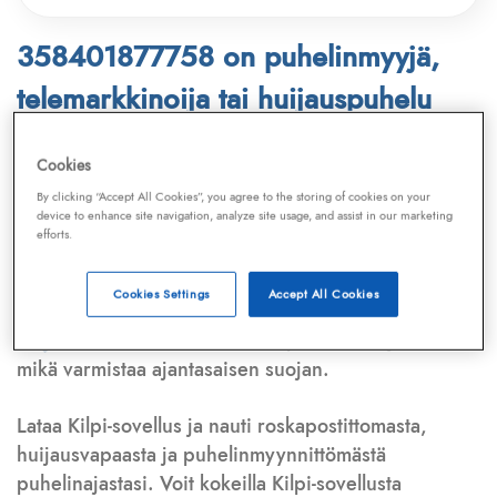
358401877758 on puhelinmyyjä,
telemarkkinoija tai huijauspuhelu
Puhelinnumero
358401877758
löytyy
Cookies
Telemarkkinointiliiton ja
Kilpi-sovelluksen
By clicking “Accept All Cookies”, you agree to the storing of cookies on your
device to enhance site navigation, analyze site usage, and assist in our marketing
tietokannasta, joka kattaa satoja tuhansia
efforts.
puhelinmyyjien
ja
telemarkkinoijien numeroita.
Lisäksi tunnistamme automaattisesti, jos kyseessä on
Cookies Settings
Accept All Cookies
puhelinhuijarin numero
,
sähköpostiosoite
tai
huijausviesti
. Tietokantaamme päivitetään jatkuvasti,
mikä varmistaa ajantasaisen suojan.
Lataa Kilpi-sovellus ja nauti roskapostittomasta,
huijausvapaasta ja puhelinmyynnittömästä
puhelinajastasi. Voit kokeilla Kilpi-sovellusta