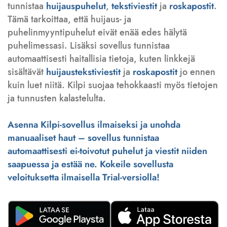
tunnistaa
huijauspuhelut
,
tekstiviestit
ja
roskapostit
.
Tämä tarkoittaa, että huijaus- ja
puhelinmyyntipuhelut eivät enää edes hälytä
puhelimessasi. Lisäksi sovellus tunnistaa
automaattisesti haitallisia tietoja, kuten linkkejä
sisältävät
huijaustekstiviestit
ja
roskapostit
jo ennen
kuin luet niitä. Kilpi suojaa tehokkaasti myös tietojen
ja tunnusten kalastelulta.
Asenna Kilpi-sovellus ilmaiseksi ja unohda
manuaaliset haut – sovellus tunnistaa
automaattisesti ei-toivotut puhelut ja viestit niiden
saapuessa ja estää ne. Kokeile sovellusta
veloituksetta ilmaisella Trial-versiolla!