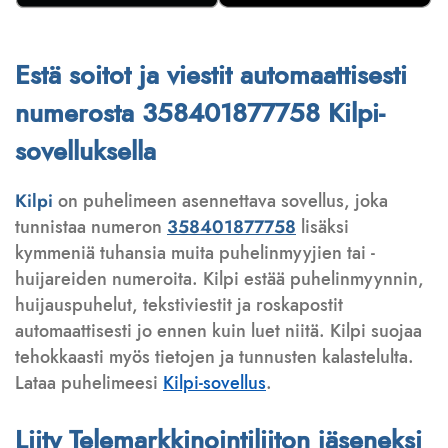
Estä soitot ja viestit automaattisesti
numerosta 358401877758 Kilpi-
sovelluksella
Kilpi
on puhelimeen asennettava sovellus, joka
tunnistaa numeron
358401877758
lisäksi
kymmeniä tuhansia muita puhelinmyyjien tai -
huijareiden numeroita. Kilpi estää puhelinmyynnin,
huijauspuhelut, tekstiviestit ja roskapostit
automaattisesti jo ennen kuin luet niitä. Kilpi suojaa
tehokkaasti myös tietojen ja tunnusten kalastelulta.
Lataa puhelimeesi
Kilpi-sovellus
.
Liity Telemarkkinointiliiton jäseneksi