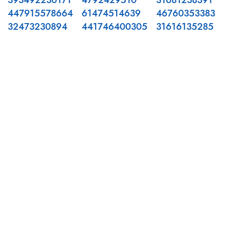
393492230171
4792429510
31681238391
447915578664
61474514639
46760353383
32473230894
441746400305
31616135285