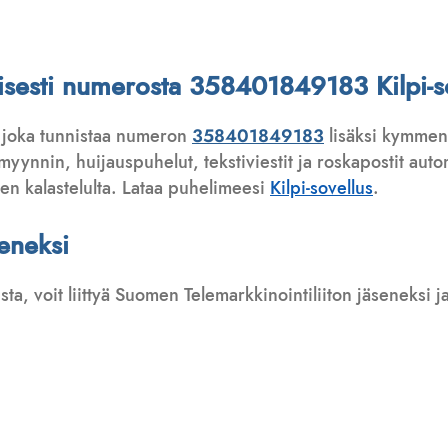
ttisesti numerosta 358401849183 Kilpi-s
 joka tunnistaa numeron
358401849183
lisäksi kymmeni
ynnin, huijauspuhelut, tekstiviestit ja roskapostit automa
ten kalastelulta. Lataa puhelimeesi
Kilpi-sovellus
.
seneksi
usta, voit liittyä Suomen Telemarkkinointiliiton jäseneksi
: