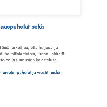
ijauspuhelut sekä
 Tämä tarkoittaa, että huijaus- ja
haitallisia tietoja, kuten linkkejä
tojen ja tunnusten kalastelulta.
toivotut puhelut ja viestit niiden