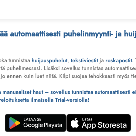
stää automaattisesti puhelinmyynti- ja hu
joka tunnistaa
huijauspuhelut
,
tekstiviestit
ja
roskapostit
.
 puhelimessasi. Lisäksi sovellus tunnistaa automaattisesti 
jo ennen kuin luet niitä. Kilpi suojaa tehokkaasti myös tie
manuaaliset haut – sovellus tunnistaa automaattisesti ei-
loituksetta ilmaisella Trial-versiolla!