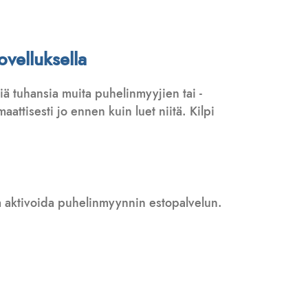
ovelluksella
ä tuhansia muita puhelinmyyjien tai -
attisesti jo ennen kuin luet niitä. Kilpi
 ja aktivoida puhelinmyynnin estopalvelun.