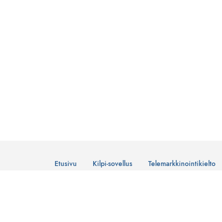
Etusivu
Kilpi-sovellus
Telemarkkinointikielto
© Suomen Telemarkkinointiliitto Ry
Tietosuojaseloste
Lataa Kilpi-sovellus