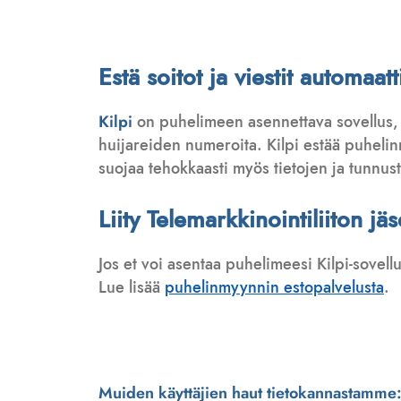
Estä soitot ja viestit automaa
Kilpi
on puhelimeen asennettava sovellus,
huijareiden numeroita. Kilpi estää puhelinmy
suojaa tehokkaasti myös tietojen ja tunnus
Liity Telemarkkinointiliiton jä
Jos et voi asentaa puhelimeesi Kilpi-sovell
Lue lisää
puhelinmyynnin estopalvelusta
.
Muiden käyttäjien haut tietokannastamme