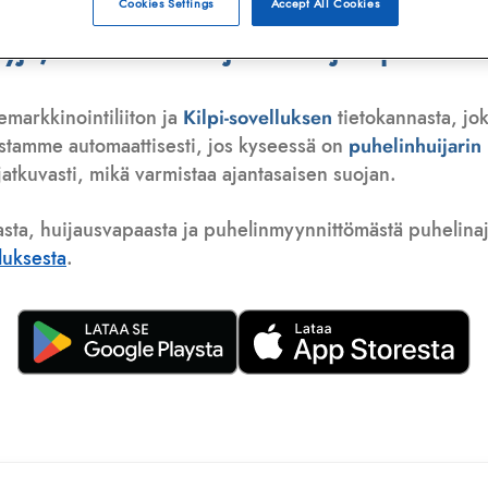
Cookies Settings
Accept All Cookies
ä, telemarkkinoija tai huijauspuhelu
emarkkinointiliiton ja
Kilpi-sovelluksen
tietokannasta, jok
istamme automaattisesti, jos kyseessä on
puhelinhuijari
atkuvasti, mikä varmistaa ajantasaisen suojan.
asta, huijausvapaasta ja puhelinmyynnittömästä puhelinajas
lluksesta
.