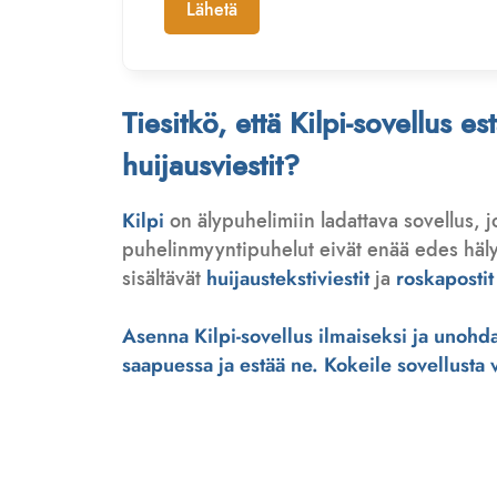
Lähetä
Tiesitkö, että Kilpi-sovellus e
huijausviestit?
Kilpi
on älypuhelimiin ladattava sovellus, 
puhelinmyyntipuhelut eivät enää edes hälytä
sisältävät
huijaustekstiviestit
ja
roskapostit
Asenna Kilpi-sovellus ilmaiseksi ja unohda 
saapuessa ja estää ne. Kokeile sovellusta ve