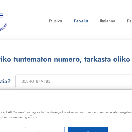
Etusivu
Palvelut
Ilmianna
Pa
ttiko tuntematon numero, tarkasta oliko
stia?
on
173322
, niin saat laajan telemarkkinointikiellon ja Kil
ot, huijaussoitot, huijausviestit ja roskapostit.
Accept All Cookies”, you agree to the storing of cookies on your device to enhance site navigation
ist in our marketing efforts.