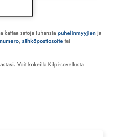
a kattaa satoja tuhansia
puhelinmyyjien
ja
n numero
,
sähköpostiosoite
tai
tasi. Voit kokeilla Kilpi-sovellusta