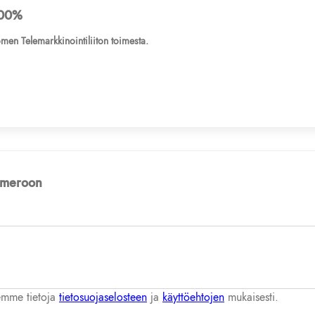
00%
men Telemarkkinointiliiton toimesta.
numeroon
lemme tietoja
tietosuojaselosteen
ja
käyttöehtojen
mukaisesti.