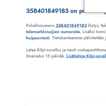
358401849183 on puhelinmyyj
Puhelinnumero
358401849183
löytyy Tel
telemarkkinoijien numeroita.
Lisäksi tunn
huijausviesti
. Tietokantaamme päivitetään j
Lataa Kilpi-sovellus ja nauti roskapostittom
ilmaiseksi 15 päivää.
Lisätietoja Kilpi-sove