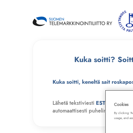
Kuka soitti? Soi
Kuka soitti, keneltä sait roskapo
Lähetä tekstiviesti
ESTO
numero
Cookies
automaattisesti puhelinmyyjien soit
By clicking “
usage, and ass