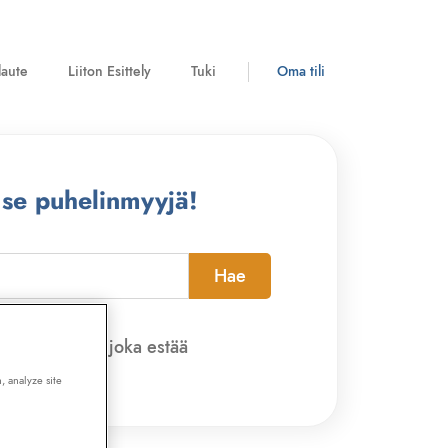
laute
Liiton Esittely
Tuki
Oma tili
 se puhelinmyyjä!
Hae
pi-sovelluksen, joka estää
, analyze site