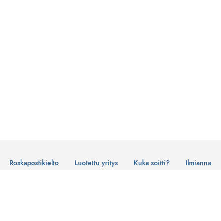
Roskapostikielto
Luotettu yritys
Kuka soitti?
Ilmianna
Käyttöehdot